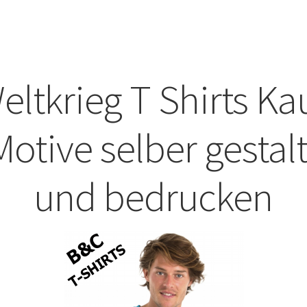
und bedrucken
ABISHIRTS BEDRUCKEN Leonberg
IRTS BEDRUCKEN TÜBINGEN
ten und bedrucken
Weltkrieg T Shirts Ka
er gestalten und bedrucken
Motive selber gestal
lten und bedrucken
und bedrucken
ten und bedrucken
ten und bedrucken
elber gestalten und bedrucken
Arbeitshosen günstig bedrucken
dung bedrucken Alfeld – Firmenlogo