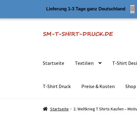
Lieferung 1-3 Tage ganz Deutschland
Zur
Zum
Navigation
Inhalt
springen
springen
Startseite
Textilien
T-Shirt Des
T-Shirt Druck
Preise & Kosten
Shop
Startseite
2. Weltkrieg T Shirts Kaufen – Mot
Startseite
2. Weltkrieg T Shirts Kaufen – Mot
3D Effekt – T Shirts Kaufen – Motive selber 