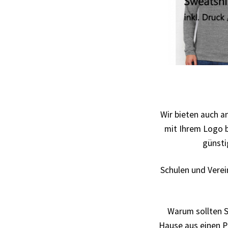
Backen – Bäcker T Shirts Kaufen – Motive se
Bad Spencer T Shirt Kaufen – Motive selber 
Bagger T Shirt Kaufen – Motive selber gesta
Bambi T Shirt Kaufen – Motive selber gestal
Wir bieten auch a
Band T-Shirts Kaufen selber gestalten und b
mit Ihrem Logo 
günsti
Berg T Shirt Kaufen – Motive selber gestalt
Schulen und Verei
Besiktas Istanbul Fussball T-Shirts Kaufen s
Bier – Alkohol T Shirts Kaufen – Motive selb
Warum sollten S
Hause aus einen Pr