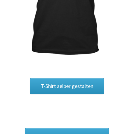
zen bedrucken Bielefeld
Caps & Mützen bedrucken Bonn
Mützen bedrucken Düsseldorf
Caps & Mützen bedrucken Essen
n bedrucken Münster
Caps & Mützen bedrucken Nürnberg
Mützen bedrucken Paderborn
Caps & Mützen bedrucken Rheine
lten und bedrucken
T-Shirt selber gestalten
elber gestalten und bedrucken
uck
Dart T Shirts Kaufen – Motive selber gestalten und bedrucken
en und bedrucken
design your own