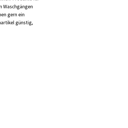
elen Waschgängen
nen gern ein
artikel günstig,
me