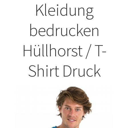
Kleidung
ABISHIRTS BEDRUCKEN Leonberg
bedrucken
ABISHIRTS BEDRUCKEN STUTTGART
ABISHIRTS BEDRUCKEN TÜBINGEN
Hüllhorst / T-
Affenpinscher T-Shirts Kaufen selber gestalten und
bedrucken
Shirt Druck
Afghanischer Windhund T-Shirts Kaufen selber gestalten
und bedrucken
Afrika T Shirts Kaufen – Motive selber gestalten und
bedrucken
Akbash Hunde T-Shirts Kaufen selber gestalten und