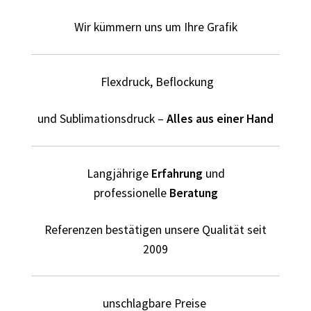
Elektriker T-Shirts für Männer selber gestalten und
bedrucken
Wir kümmern uns um Ihre Grafik
Elfe T Shirts Kaufen – Motive selber gestalten und
bedrucken
Flexdruck, Beflockung
Erotik – Sex T Shirts Kaufen – Motive selber gestalten und
und Sublimationsdruck –
Alles aus einer Hand
bedrucken
Evolution T-Shirts Kaufen selber gestalten und bedrucken
Langjährige
Erfahrung
und
professionelle
Beratung
Fanartikel – kaufen selber gestalten und bedrucken lassen
Referenzen bestätigen unsere Qualität seit
Fantasy T Shirts Kaufen – Motive selber gestalten und
2009
bedrucken
Flamingo T Shirts Kaufen – Motive selber gestalten und
unschlagbare Preise
bedrucken