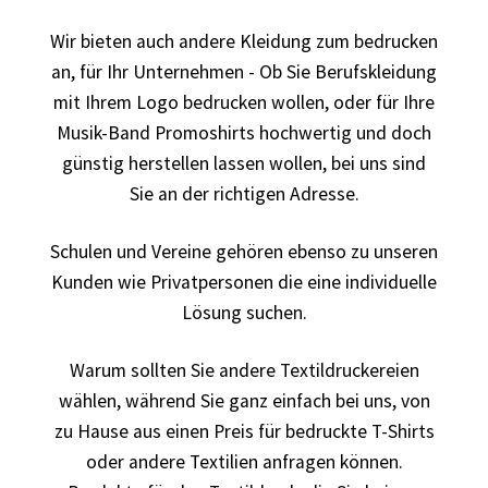
Berufsbekleidung
Wir bieten auch andere Kleidung zum bedrucken
Arbeitskleidung BEDRUCKEN STUTTGART /
an, für Ihr Unternehmen - Ob Sie Berufskleidung
Berufsbekleidung
mit Ihrem Logo bedrucken wollen, oder für Ihre
Musik-Band Promoshirts hochwertig und doch
Arbeitskleidung BEDRUCKEN WAIBLINGEN /
günstig herstellen lassen wollen, bei uns sind
Berufsbekleidung
Sie an der richtigen Adresse.
Arbeitskleidung bedrucken Wilhelmshaven – Firmenlogo
Schulen und Vereine gehören ebenso zu unseren
Kunden wie Privatpersonen die eine individuelle
Arbeitskleidung bedrucken Wolfsburg – Firmenlogo
Lösung suchen.
Arbeitspullover bedrucken
Warum sollten Sie andere Textildruckereien
wählen, während Sie ganz einfach bei uns, von
Arbeitsshirts bedrucken – Arbeitskleidung
zu Hause aus einen Preis für bedruckte T-Shirts
Ärzte T Shirts Kaufen – Motive selber gestalten und
oder andere Textilien anfragen können.
bedrucken