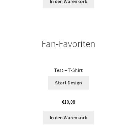
In den Warenkorb
Jutebeutel – Baumwolltaschen bedrucken Mannheim
Jutebeutel – Baumwolltaschen bedrucken Nürnberg
Fan-Favoriten
Jutebeutel – Baumwolltaschen bedrucken Saarbrücken
Jutebeutel – Baumwolltaschen bedrucken Wiesbaden
Test – T-Shirt
Jutebeutel – Baumwolltaschen bedrucken Würzburg
Start Design
Jutebeutel – Baumwolltaschen Günstig bedrucken Bonn
€
10,08
Jutebeutel – Baumwolltaschen Günstig bedrucken
Koblenz
In den Warenkorb
Jutebeutel – Baumwolltaschen Günstig bedrucken Köln