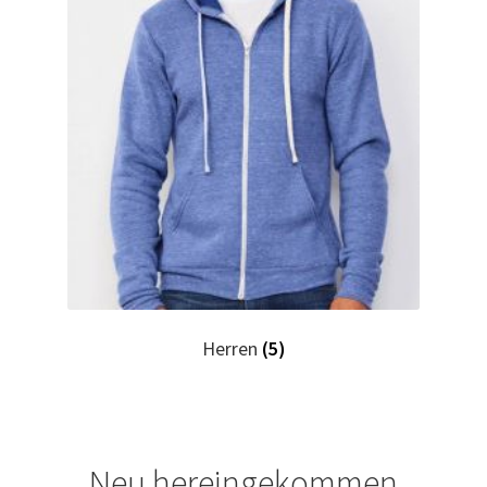
Horror T Shirts Kaufen – Motive selber gestalten und
bedrucken
I Love T Shirts Dresden mit Wunschname
I Love T Shirts Helmstedt mit Wunschname
I Love T Shirts Magdeburg mit Wunschname
Impressum
Herren
(5)
Indianer T Shirts Kaufen – Motive selber gestalten und
bedrucken
Indisch T Shirts Kaufen – Motive selber gestalten und
Neu hereingekommen
bedrucken