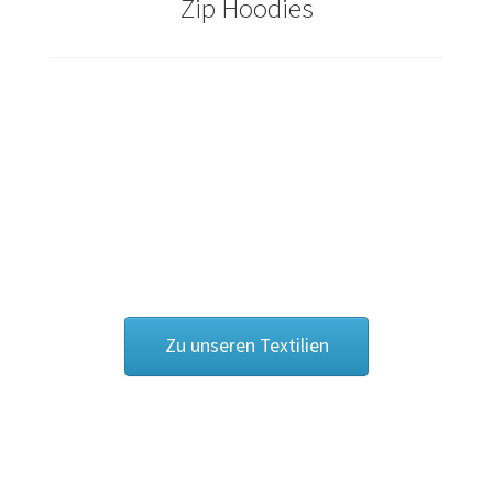
Zip Hoodies
Cowboy – Western T Shirts Kaufen – Motive selber
gestalten und bedrucken
Damas Schmuck / 925er Sterling Silberschmuck
Dart T Shirts Kaufen – Motive selber gestalten und
bedrucken
DDR T Shirts Kaufen – Motive selber gestalten und
bedrucken
Zu unseren Textilien
design your own
Deutschland T-Shirts & Trikots Kaufen selber gestalten
und bedrucken