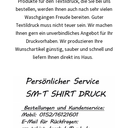
Produkte für den Textildruck, die Sie bei uns
bestellen, werden Ihnen auch nach sehr vielen
Autorennen T-Shirts Kaufen selber gestalten und
Waschgängen Freude bereiten. Guter
bedrucken
Textildruck muss nicht teuer sein. Wir machen
Ihnen gern ein unverbindliches Angebot für Ihr
Babykleidung Kaufen – Motive selber gestalten und
Druckvorhaben. Wir produzieren Ihre
bedrucken
Wunschartikel günstig, sauber und schnell und
liefern Ihnen direkt ins Haus.
Backen – Bäcker T Shirts Kaufen – Motive selber gestalten
und bedrucken
Bad Spencer T Shirt Kaufen – Motive selber gestalten und
bedrucken
Bagger T Shirt Kaufen – Motive selber gestalten und
bedrucken
Bambi T Shirt Kaufen – Motive selber gestalten und