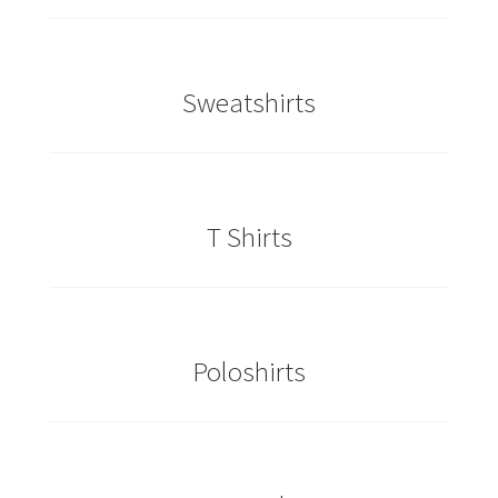
Caps & Mützen bedrucken Essen
Sweatshirts
Caps & Mützen bedrucken Köln
Caps & Mützen bedrucken Münster
Caps & Mützen bedrucken Nürnberg
T Shirts
Caps & Mützen bedrucken Osnabrück
Caps & Mützen bedrucken Paderborn
Poloshirts
Caps & Mützen bedrucken Rheine
Comic T Shirts Kaufen – Motive selber gestalten und
bedrucken