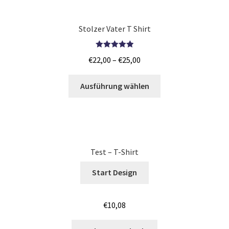
Junggesellenabschied SHIRTS BEDRUCKEN BÖBLINGEN /
JGA
Stolzer Vater T Shirt
Junggesellenabschied SHIRTS BEDRUCKEN COTTBUS /
Bewertet mit
JGA
€
22,00
–
€
25,00
5.00
von 5
Junggesellenabschied SHIRTS BEDRUCKEN DRESDEN /
Ausführung wählen
JGA
Junggesellenabschied SHIRTS BEDRUCKEN Stuttgart /
JGA
Test – T-Shirt
Jutebeutel – Baumwolltaschen bedrucken Bamberg
Start Design
Jutebeutel – Baumwolltaschen bedrucken Bayreuth
€
10,08
Jutebeutel – Baumwolltaschen bedrucken Mainz