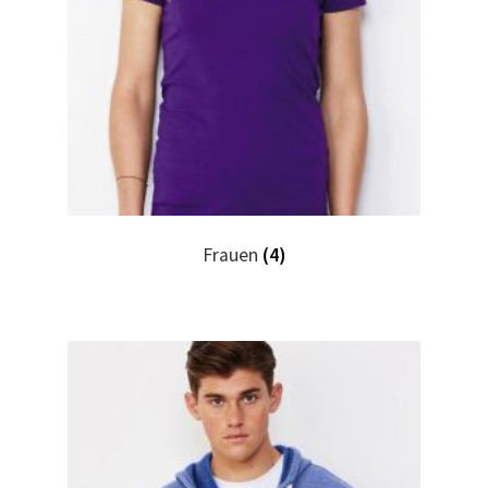
Hase, Bunny, Plüschtiere bedrucken Kaufen selber
gestalten und bedrucken
Hausmeister T Shirts Kaufen – Motive selber gestalten
und bedrucken
Hemden Kaufen – Motive selber gestalten und bedrucken
Frauen
(4)
Herz für Drogen T Shirt
Herz für Kinder T Shirt
Hochzeit T Shirts Kaufen – Motive selber gestalten und
bedrucken
Hoodies Kaufen – Motive selber gestalten und bedrucken