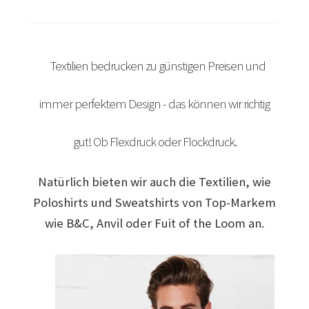
Arbeitskleidung bedrucken Bad Bentheim – Firmenlogo
Arbeitskleidung bedrucken Bad Essen – Firmenlogo
Textilien bedrucken zu günstigen Preisen und
Arbeitskleidung BEDRUCKEN Böblingen /
immer perfektem Design - das können wir richtig
Berufsbekleidung
gut! Ob Flexdruck oder Flockdruck.
Arbeitskleidung bedrucken Braunschweig – Firmenlogo
Natürlich bieten wir auch die Textilien, wie
Arbeitskleidung bedrucken Dresden – Firmenlogo
Poloshirts und Sweatshirts von Top-Markem
Arbeitskleidung bedrucken Göttingen – Firmenlogo
wie B&C, Anvil oder Fuit of the Loom an.
Arbeitskleidung bedrucken Hamburg – Firmenlogo
Arbeitskleidung bedrucken Hannover – Firmenlogo