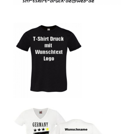
bedrucken
Band T-Shirts Kaufen selber gestalten und bedrucken
Batman T-Shirts Kaufen selber gestalten und bedrucken
Berg T Shirt Kaufen – Motive selber gestalten und
bedrucken
Besiktas Istanbul Fussball T-Shirts Kaufen selber
gestalten und bedrucken
Bier – Alkohol T Shirts Kaufen – Motive selber gestalten
und bedrucken
Bike – Montainbike – Fahrrad T-Shirts Kaufen – Motive
selber gestalten und bedrucken