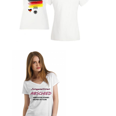
Blumen Print T-Shirts Kaufen selber gestalten und
bedrucken
Blusen Kaufen – Motive selber gestalten und bedrucken
Bosnien T Shirts Kaufen – Motive selber gestalten und
bedrucken
Bowling T Shirts Kaufen – Motive selber gestalten und
bedrucken
Boxer T-Shirts Kaufen selber gestalten und bedrucken
Braut T Shirts Kaufen – Motive selber gestalten und
bedrucken