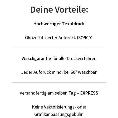
Dildo T Shirts Kaufen – Motive selber gestalten und
Deine Vorteile:
bedrucken
Dinosaurier T-Shirts Kaufen selber gestalten und
Hochwertiger Textildruck
bedrucken
Ökozertifizierter Aufdruck ISO9001
Dortmund T Shirts Kaufen – Motive selber gestalten und
bedrucken
Waschgarantie
für alle Druckverfahren
Drucktechniken
Jeder Aufdruck mind. bei 60° waschbar
Einhorn T Shirt Kaufen – Motive selber gestalten und
bedrucken
Versandfertig am selben Tag –
EXPRESS
Elefant T Shirts Kaufen – Motive selber gestalten und
bedrucken
Keine Vektorisierungs- oder
Grafikanpassungsgebühr