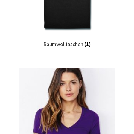
Geburtstag T Shirts bedrucken Karlsruhe mit Wunsch
Motiv
Geburtstag T Shirts bedrucken Stuttgart mit Wunsch
Baumwolltaschen
(1)
Motiv
Geige – Violin T Shirts Kaufen – Motive selber gestalten
und bedrucken
Glück T Shirts Kaufen – Motive selber gestalten und
bedrucken
Handball T-Shirts Kaufen selber gestalten und bedrucken
Handwerker T Shirts bedrucken Kaufen selber gestalten
und bedrucken