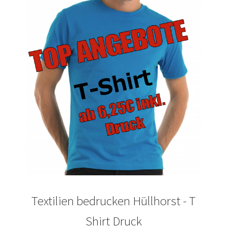
bedrucken
Akbash Hunde T-Shirts Kaufen selber gestalten und
bedrucken
American Bulldog T Shirts Kaufen – Motive selber
gestalten und bedrucken
Arbeitshosen günstig bedrucken
Arbeitsjacken günstig bedrucken
Arbeitskleidung bedrucken Alfeld – Firmenlogo
Arbeitskleidung bedrucken Ankum – Firmenlogo
Textilien bedrucken Hüllhorst - T
Arbeitskleidung bedrucken Aurich – Firmenlogo
Shirt Druck