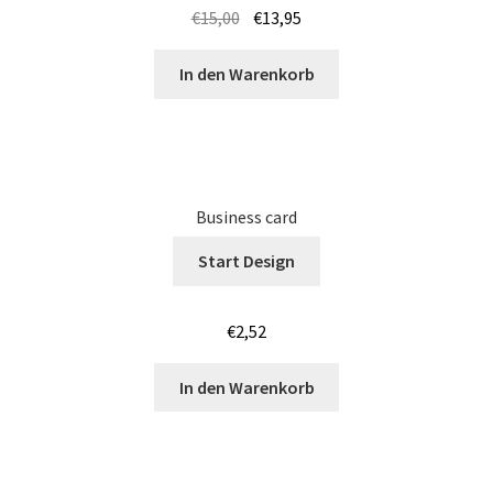
€
15,00
€
13,95
Körper – Skelett T Shirts Kaufen – Motive selber gestalten
In den Warenkorb
und bedrucken
Kroatien T Shirts Kaufen – Motive selber gestalten und
bedrucken
Business card
Langarmshirts Kaufen – Motive selber gestalten und
bedrucken
Start Design
Laufshirts günstig bedrucken
€
2,52
Leopard – Tier T-Shirts Kaufen selber gestalten und
In den Warenkorb
bedrucken
Logo – bedrucken für Vereine & Firmen