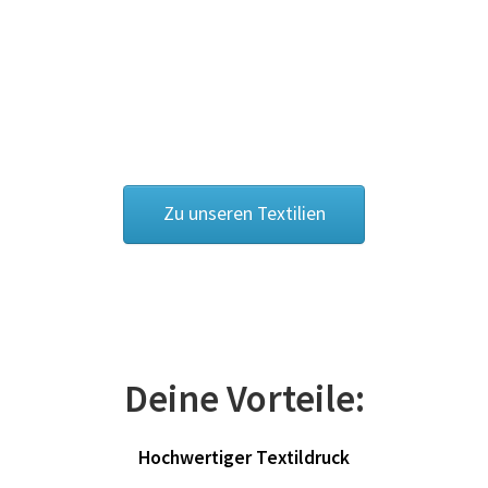
Cowboy – Western T Shirts Kaufen – Motive selber
gestalten und bedrucken
Damas Schmuck / 925er Sterling Silberschmuck
Dart T Shirts Kaufen – Motive selber gestalten und
bedrucken
Zu unseren Textilien
DDR T Shirts Kaufen – Motive selber gestalten und
bedrucken
design your own
Deine Vorteile:
Deutschland T-Shirts & Trikots Kaufen selber gestalten
und bedrucken
Hochwertiger Textildruck