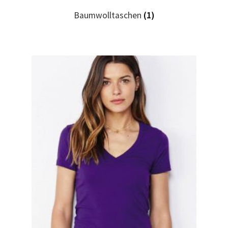
Baumwolltaschen
(1)
Geburtstag T Shirts bedrucken Karlsruhe mit Wunsch
Motiv
Geburtstag T Shirts bedrucken Stuttgart mit Wunsch
Motiv
Geige – Violin T Shirts Kaufen – Motive selber gestalten
und bedrucken
Glück T Shirts Kaufen – Motive selber gestalten und
bedrucken
Handball T-Shirts Kaufen selber gestalten und bedrucken
Handwerker T Shirts bedrucken Kaufen selber gestalten
und bedrucken