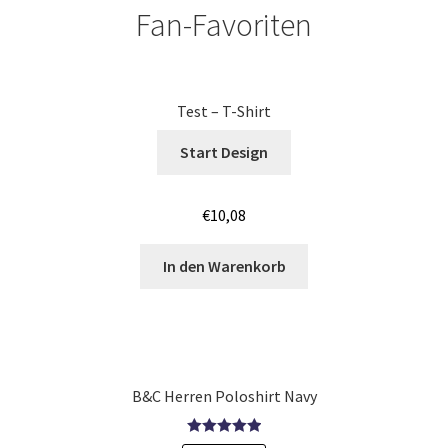
Fan-Favoriten
Jutebeutel – Baumwolltaschen bedrucken Mannheim
Jutebeutel – Baumwolltaschen bedrucken Nürnberg
Test – T-Shirt
Jutebeutel – Baumwolltaschen bedrucken Saarbrücken
Start Design
Jutebeutel – Baumwolltaschen bedrucken Wiesbaden
€
10,08
Jutebeutel – Baumwolltaschen bedrucken Würzburg
In den Warenkorb
Jutebeutel – Baumwolltaschen Günstig bedrucken Bonn
Jutebeutel – Baumwolltaschen Günstig bedrucken
Koblenz
B&C Herren Poloshirt Navy
Jutebeutel – Baumwolltaschen Günstig bedrucken Köln
Bewertet mit