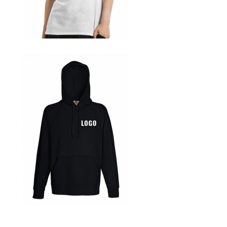
Blumen Print T-Shirts Kaufen selber gestalten und
bedrucken
Blusen Kaufen – Motive selber gestalten und bedrucken
Bosnien T Shirts Kaufen – Motive selber gestalten und
bedrucken
Bowling T Shirts Kaufen – Motive selber gestalten und
bedrucken
Boxer T-Shirts Kaufen selber gestalten und bedrucken
Braut T Shirts Kaufen – Motive selber gestalten und
bedrucken