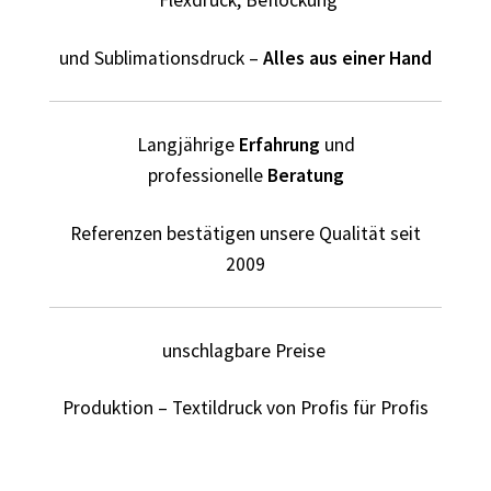
Flexdruck, Beflockung
Elektriker T-Shirts für Männer selber gestalten und
bedrucken
und Sublimationsdruck –
Alles aus einer Hand
Elfe T Shirts Kaufen – Motive selber gestalten und
bedrucken
Langjährige
Erfahrung
und
professionelle
Beratung
Erotik – Sex T Shirts Kaufen – Motive selber gestalten und
bedrucken
Referenzen bestätigen unsere Qualität seit
Evolution T-Shirts Kaufen selber gestalten und bedrucken
2009
Fanartikel – kaufen selber gestalten und bedrucken lassen
unschlagbare Preise
Fantasy T Shirts Kaufen – Motive selber gestalten und
bedrucken
Produktion – Textildruck von Profis für Profis
Flamingo T Shirts Kaufen – Motive selber gestalten und
bedrucken