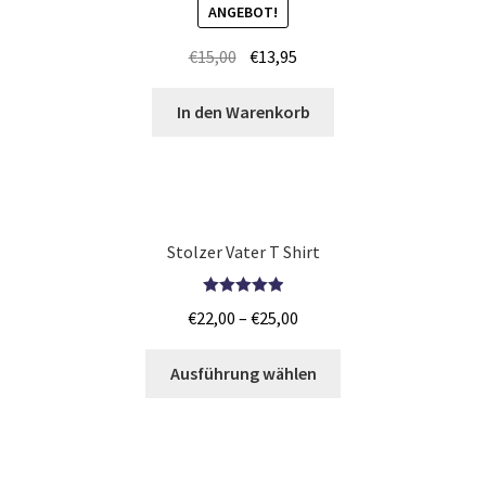
ANGEBOT!
5.00
von 5
Jutebeutel – Baumwolltaschen Günstig bedrucken Trier
€
15,00
€
13,95
Jutebeutel – Baumwolltaschen Günstig bedrucken
In den Warenkorb
Wetzlar
Kaffee T Shirts Kaufen – Motive selber gestalten und
bedrucken
Stolzer Vater T Shirt
Kaktus T Shirts Kaufen – Motive selber gestalten und
bedrucken
Bewertet mit
€
22,00
–
€
25,00
5.00
von 5
kamera T Shirts Kaufen – Motive selber gestalten und
Ausführung wählen
bedrucken
Kamikaze T Shirts Kaufen – Motive selber gestalten und
bedrucken