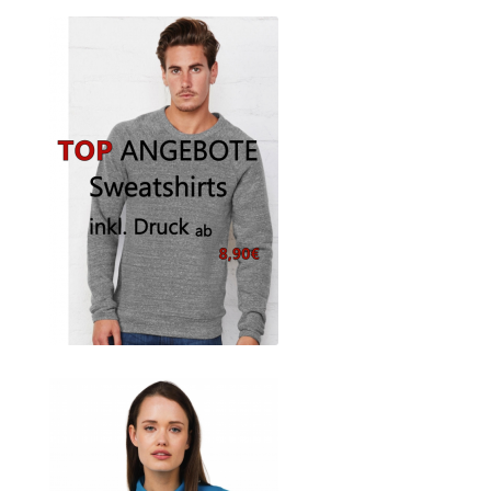
bedrucken
Akbash Hunde T-Shirts Kaufen selber gestalten und
bedrucken
American Bulldog T Shirts Kaufen – Motive selber
gestalten und bedrucken
Arbeitshosen günstig bedrucken
Arbeitsjacken günstig bedrucken
Arbeitskleidung bedrucken Alfeld – Firmenlogo
Arbeitskleidung bedrucken Ankum – Firmenlogo
Arbeitskleidung bedrucken Aurich – Firmenlogo