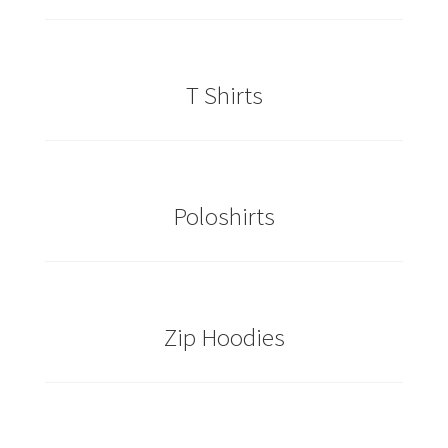
Caps & Mützen bedrucken Essen
T Shirts
Caps & Mützen bedrucken Köln
Caps & Mützen bedrucken Münster
Caps & Mützen bedrucken Nürnberg
Poloshirts
Caps & Mützen bedrucken Osnabrück
Caps & Mützen bedrucken Paderborn
Zip Hoodies
Caps & Mützen bedrucken Rheine
Comic T Shirts Kaufen – Motive selber gestalten und
bedrucken