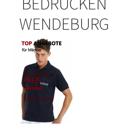
BEDRUCKEN
ABISHIRTS BEDRUCKEN Leonberg
WENDEBURG
ABISHIRTS BEDRUCKEN STUTTGART
ABISHIRTS BEDRUCKEN TÜBINGEN
Affenpinscher T-Shirts Kaufen selber gestalten und
bedrucken
Afghanischer Windhund T-Shirts Kaufen selber gestalten
und bedrucken
Afrika T Shirts Kaufen – Motive selber gestalten und
bedrucken
Akbash Hunde T-Shirts Kaufen selber gestalten und