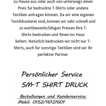
Berufsbekleidung
zu Hause aus oder auch von unterwegs einen
Preis für bedruckte T-Shirts oder andere
Arbeitskleidung BEDRUCKEN STUTTGART /
Textilien anfragen können. Da wir eine eigenen
Berufsbekleidung
Textildruckerei sind, können wir sehr schnell und
zu wettbewerbsfähigen Preisen Ihre T-
Arbeitskleidung BEDRUCKEN WAIBLINGEN /
Shirts bedrucken und Ihnen ins Haus
Berufsbekleidung
liefern. Natürlich bedrucken wir nicht nur T-
Shirts, auch für sonstige Textilien sind wir Ihr
Arbeitskleidung bedrucken Wilhelmshaven – Firmenlogo
perfekter Partner.
Arbeitskleidung bedrucken Wolfsburg – Firmenlogo
Arbeitspullover bedrucken
Arbeitsshirts bedrucken – Arbeitskleidung
Ärzte T Shirts Kaufen – Motive selber gestalten und
bedrucken