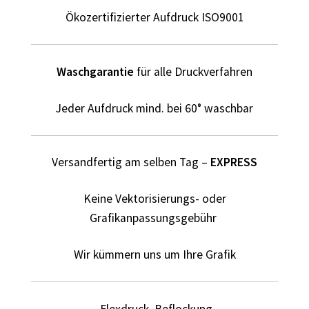
Dildo T Shirts Kaufen – Motive selber gestalten und
Ökozertifizierter Aufdruck ISO9001
bedrucken
Dinosaurier T-Shirts Kaufen selber gestalten und
Waschgarantie
für alle Druckverfahren
bedrucken
Jeder Aufdruck mind. bei 60° waschbar
Dortmund T Shirts Kaufen – Motive selber gestalten und
bedrucken
Versandfertig am selben Tag –
EXPRESS
Drucktechniken
Keine Vektorisierungs- oder
Einhorn T Shirt Kaufen – Motive selber gestalten und
Grafikanpassungsgebühr
bedrucken
Wir kümmern uns um Ihre Grafik
Elefant T Shirts Kaufen – Motive selber gestalten und
bedrucken