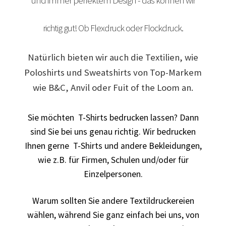
und immer perfektem Design - das können wir
Arbeitskleidung BEDRUCKEN Leonberg / Berufsbekleidung
richtig gut! Ob Flexdruck oder Flockdruck.
Arbeitskleidung bedrucken Much – Firmenlogo
Natürlich bieten wir auch die Textilien, wie
Arbeitskleidung bedrucken Niedersachsen – Firmenlogo
Poloshirts und Sweatshirts von Top-Markem
wie B&C, Anvil oder Fuit of the Loom an.
Arbeitskleidung bedrucken Oldenburg – Firmenlogo
Sie möchten T-Shirts bedrucken lassen? Dann
Arbeitskleidung bedrucken Osnabrück – Firmenlogo
sind Sie bei uns genau richtig. Wir bedrucken
Ihnen gerne T-Shirts und andere Bekleidungen,
Arbeitskleidung BEDRUCKEN SCHORNDORF /
wie z.B. für Firmen, Schulen und/oder für
Berufsbekleidung
Einzelpersonen.
Arbeitskleidung bedrucken Schwerin – Firmenlogo
Warum sollten Sie andere Textildruckereien
Arbeitskleidung BEDRUCKEN Sindelfingen /
wählen, während Sie ganz einfach bei uns, von