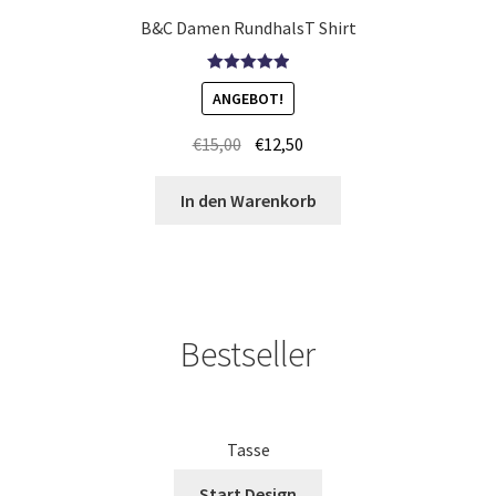
B&C Damen RundhalsT Shirt
Kampfsport T Shirts Kaufen – Motive selber gestalten und
bedrucken
Bewertet mit
ANGEBOT!
5.00
von 5
Kapuzenjacken Kaufen – Motive selber gestalten und
€
15,00
€
12,50
bedrucken
In den Warenkorb
Karate T-Shirts Kaufen selber gestalten und bedrucken
Kasse
Katzen T-Shirts Kaufen selber gestalten und bedrucken
Bestseller
Keep Calm T-Shirts Kaufen – Motive selber gestalten und
bedrucken
Tasse
Kicker T Shirts Kaufen – Motive selber gestalten und
Start Design
bedrucken