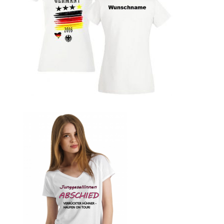
bedrucken
Band T-Shirts Kaufen selber gestalten und bedrucken
Batman T-Shirts Kaufen selber gestalten und bedrucken
Berg T Shirt Kaufen – Motive selber gestalten und
bedrucken
Besiktas Istanbul Fussball T-Shirts Kaufen selber
gestalten und bedrucken
Bier – Alkohol T Shirts Kaufen – Motive selber gestalten
und bedrucken
Bike – Montainbike – Fahrrad T-Shirts Kaufen – Motive
selber gestalten und bedrucken