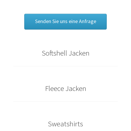
Bräutigam T Shirts Kaufen – Motive selber gestalten und
bedrucken
Senden Sie uns eine Anfrage
Bremen T Shirts Kaufen – Motive selber gestalten und
bedrucken
Cannabis T Shirts bedrucken mit Wunschname
Softshell Jacken
Caps & Mützen bedrucken Aachen
Caps & Mützen bedrucken Bielefeld
Fleece Jacken
Caps & Mützen bedrucken Bonn
Caps & Mützen bedrucken Dortmund
Sweatshirts
Caps & Mützen bedrucken Düsseldorf