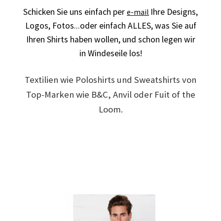
Schicken Sie uns einfach per
Ihre Designs,
e-mail
Arbeitskleidung BEDRUCKEN Leonberg / Berufsbekleidung
Logos,
Fotos...oder einfach ALLES,
was Sie auf
Ihren Shirts haben wollen, und schon legen wir
Arbeitskleidung bedrucken Much – Firmenlogo
in Windeseile los!
Arbeitskleidung bedrucken Niedersachsen – Firmenlogo
Textilien wie Poloshirts und Sweatshirts von
Arbeitskleidung bedrucken Oldenburg – Firmenlogo
Top-Marken wie B&C, Anvil oder Fuit of the
Loom.
Arbeitskleidung bedrucken Osnabrück – Firmenlogo
Arbeitskleidung BEDRUCKEN SCHORNDORF /
Berufsbekleidung
Arbeitskleidung bedrucken Schwerin – Firmenlogo
Arbeitskleidung BEDRUCKEN Sindelfingen /