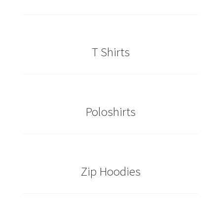
Cowboy – Western T Shirts Kaufen – Motive selber
gestalten und bedrucken
T Shirts
Damas Schmuck / 925er Sterling Silberschmuck
Dart T Shirts Kaufen – Motive selber gestalten und
bedrucken
Poloshirts
DDR T Shirts Kaufen – Motive selber gestalten und
bedrucken
design your own
Zip Hoodies
Deutschland T-Shirts & Trikots Kaufen selber gestalten
und bedrucken