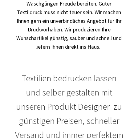
Waschgängen Freude bereiten. Guter
Textildruck muss nicht teuer sein. Wir machen
Blumen Print T-Shirts Kaufen selber gestalten und
bedrucken
Ihnen gern ein unverbindliches Angebot für Ihr
Druckvorhaben. Wir produzieren Ihre
Blusen Kaufen – Motive selber gestalten und bedrucken
Wunschartikel günstig, sauber und schnell und
liefern Ihnen direkt ins Haus.
Bosnien T Shirts Kaufen – Motive selber gestalten und
bedrucken
Textilien bedrucken lassen
Bowling T Shirts Kaufen – Motive selber gestalten und
bedrucken
und selber gestalten mit
Boxer T-Shirts Kaufen selber gestalten und bedrucken
unseren Produkt Designer zu
Braut T Shirts Kaufen – Motive selber gestalten und
günstigen Preisen, schneller
bedrucken
Versand und immer perfektem