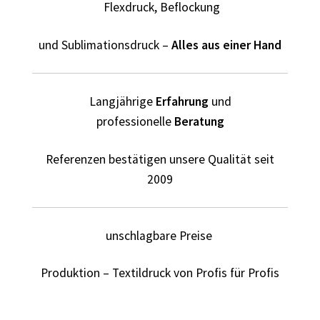
Flexdruck, Beflockung
Fliesenleger T Shirts Kaufen – Motive selber gestalten und
und Sublimationsdruck –
Alles aus einer Hand
bedrucken
Fotopuzzle bedrucken selber gestalten mit Foto
Langjährige
Erfahrung
und
professionelle
Beratung
Freundschaft T Shirts bedrucken mit Wunschname
Referenzen bestätigen unsere Qualität seit
Friseur T Shirts Kaufen – Motive selber gestalten und
2009
bedrucken
Fruit of the Loom Shirts – Sweatshirts – bedrucken
unschlagbare Preise
Fussball T-Shirts Kaufen selber gestalten und bedrucken
Produktion – Textildruck von Profis für Profis
Gamer T Shirts Kaufen – Motive selber gestalten und
bedrucken