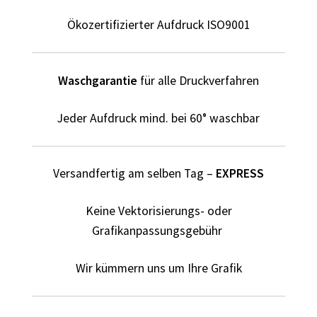
Elektriker T-Shirts für Männer selber gestalten und
bedrucken
Ökozertifizierter Aufdruck ISO9001
Elfe T Shirts Kaufen – Motive selber gestalten und
bedrucken
Waschgarantie
für alle Druckverfahren
Erotik – Sex T Shirts Kaufen – Motive selber gestalten und
Jeder Aufdruck mind. bei 60° waschbar
bedrucken
Evolution T-Shirts Kaufen selber gestalten und bedrucken
Versandfertig am selben Tag –
EXPRESS
Fanartikel – kaufen selber gestalten und bedrucken lassen
Keine Vektorisierungs- oder
Grafikanpassungsgebühr
Fantasy T Shirts Kaufen – Motive selber gestalten und
bedrucken
Wir kümmern uns um Ihre Grafik
Flamingo T Shirts Kaufen – Motive selber gestalten und
bedrucken