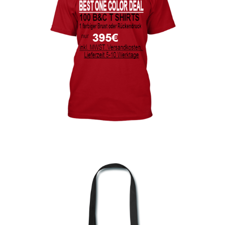
bedrucken
Akbash Hunde T-Shirts Kaufen selber gestalten und
bedrucken
American Bulldog T Shirts Kaufen – Motive selber
gestalten und bedrucken
Arbeitshosen günstig bedrucken
Arbeitsjacken günstig bedrucken
Arbeitskleidung bedrucken Alfeld – Firmenlogo
Arbeitskleidung bedrucken Ankum – Firmenlogo
Arbeitskleidung bedrucken Aurich – Firmenlogo