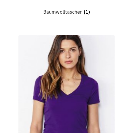
Baumwolltaschen
(1)
Hase, Bunny, Plüschtiere bedrucken Kaufen selber
gestalten und bedrucken
Hausmeister T Shirts Kaufen – Motive selber gestalten
und bedrucken
Hemden Kaufen – Motive selber gestalten und bedrucken
Herz für Drogen T Shirt
Herz für Kinder T Shirt
Hochzeit T Shirts Kaufen – Motive selber gestalten und
bedrucken
Hoodies Kaufen – Motive selber gestalten und bedrucken