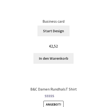
Löwen – Lion T-Shirts Kaufen – Motive selber gestalten
und bedrucken
Business card
Lustige T Shirts bedrucken mit Wunsch Motiv
Start Design
Mafia T Shirts Kaufen – Motive selber gestalten und
bedrucken
€
2,52
Maler & Lackierer T-Shirts für Männer Kaufen selber
In den Warenkorb
gestalten und bedrucken
Mammut T Shirts Kaufen – Motive selber gestalten und
bedrucken
B&C Damen RundhalsT Shirt
Manchester T Shirts Kaufen – Motive selber gestalten und
bedrucken
Bewertet mit
ANGEBOT!
5.00
von 5