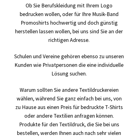
Ob Sie Berufskleidung mit Ihrem Logo
bedrucken
bedrucken wollen, oder für Ihre Musik-Band
Band T-Shirts Kaufen selber gestalten und bedrucken
Promoshirts hochwertig und doch günstig
herstellen lassen wollen, bei uns sind Sie an der
Batman T-Shirts Kaufen selber gestalten und bedrucken
richtigen Adresse.
Berg T Shirt Kaufen – Motive selber gestalten und
Schulen und Vereine gehören ebenso zu unseren
bedrucken
Kunden wie Privatpersonen die eine individuelle
Lösung suchen.
Besiktas Istanbul Fussball T-Shirts Kaufen selber
gestalten und bedrucken
Warum sollten Sie andere Textildruckereien
wählen, während Sie ganz einfach bei uns, von
Bier – Alkohol T Shirts Kaufen – Motive selber gestalten
zu Hause aus einen Preis für bedruckte T-Shirts
und bedrucken
oder andere Textilien anfragen können.
Produkte für den Textildruck, die Sie bei uns
Bike – Montainbike – Fahrrad T-Shirts Kaufen – Motive
bestellen, werden Ihnen auch nach sehr vielen
selber gestalten und bedrucken