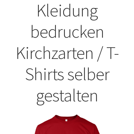
Kleidung
ABISHIRTS BEDRUCKEN Leonberg
bedrucken
ABISHIRTS BEDRUCKEN STUTTGART
ABISHIRTS BEDRUCKEN TÜBINGEN
Kirchzarten / T-
Affenpinscher T-Shirts Kaufen selber gestalten und
bedrucken
Shirts selber
Afghanischer Windhund T-Shirts Kaufen selber gestalten
gestalten
und bedrucken
Afrika T Shirts Kaufen – Motive selber gestalten und
bedrucken
Akbash Hunde T-Shirts Kaufen selber gestalten und