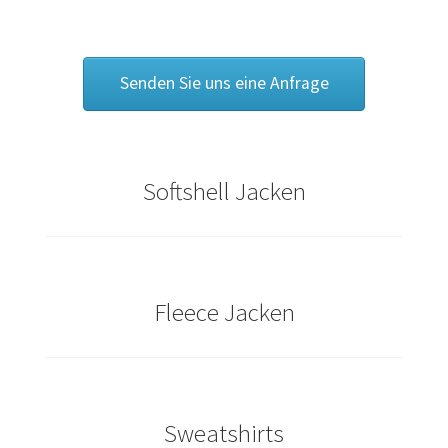
Caps & Mützen bedrucken Essen
Senden Sie uns eine Anfrage
Caps & Mützen bedrucken Köln
Caps & Mützen bedrucken Münster
Softshell Jacken
Caps & Mützen bedrucken Nürnberg
Caps & Mützen bedrucken Osnabrück
Caps & Mützen bedrucken Paderborn
Fleece Jacken
Caps & Mützen bedrucken Rheine
Comic T Shirts Kaufen – Motive selber gestalten und
Sweatshirts
bedrucken