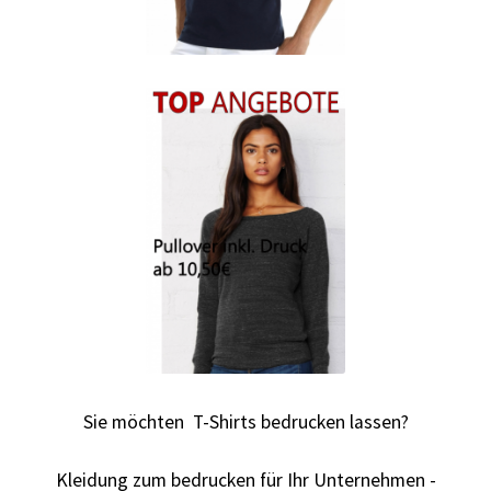
Autorennen T-Shirts Kaufen selber gestalten und
bedrucken
Babykleidung Kaufen – Motive selber gestalten und
bedrucken
Backen – Bäcker T Shirts Kaufen – Motive selber gestalten
und bedrucken
Bad Spencer T Shirt Kaufen – Motive selber gestalten und
bedrucken
Bagger T Shirt Kaufen – Motive selber gestalten und
Sie möchten T-Shirts bedrucken lassen?
bedrucken
Kleidung zum bedrucken für Ihr Unternehmen -
Bambi T Shirt Kaufen – Motive selber gestalten und