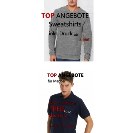
Berufsbekleidung
Arbeitskleidung BEDRUCKEN STUTTGART /
Berufsbekleidung
Arbeitskleidung BEDRUCKEN WAIBLINGEN /
Berufsbekleidung
Arbeitskleidung bedrucken Wilhelmshaven – Firmenlogo
Arbeitskleidung bedrucken Wolfsburg – Firmenlogo
Arbeitspullover bedrucken
Arbeitsshirts bedrucken – Arbeitskleidung
Ärzte T Shirts Kaufen – Motive selber gestalten und
bedrucken