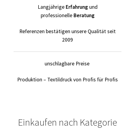
Bräutigam T Shirts Kaufen – Motive selber gestalten und
Langjährige
Erfahrung
und
bedrucken
professionelle
Beratung
Bremen T Shirts Kaufen – Motive selber gestalten und
Referenzen bestätigen unsere Qualität seit
bedrucken
2009
Cannabis T Shirts bedrucken mit Wunschname
unschlagbare Preise
Caps & Mützen bedrucken Aachen
Produktion – Textildruck von Profis für Profis
Caps & Mützen bedrucken Bielefeld
Caps & Mützen bedrucken Bonn
Caps & Mützen bedrucken Dortmund
Einkaufen nach Kategorie
Caps & Mützen bedrucken Düsseldorf