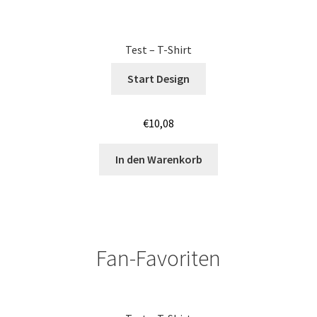
Geburtstag T Shirts bedrucken Karlsruhe mit Wunsch
Test – T-Shirt
Motiv
Start Design
Geburtstag T Shirts bedrucken Stuttgart mit Wunsch
Motiv
€
10,08
Geige – Violin T Shirts Kaufen – Motive selber gestalten
In den Warenkorb
und bedrucken
Glück T Shirts Kaufen – Motive selber gestalten und
bedrucken
Fan-Favoriten
Handball T-Shirts Kaufen selber gestalten und bedrucken
Handwerker T Shirts bedrucken Kaufen selber gestalten
und bedrucken