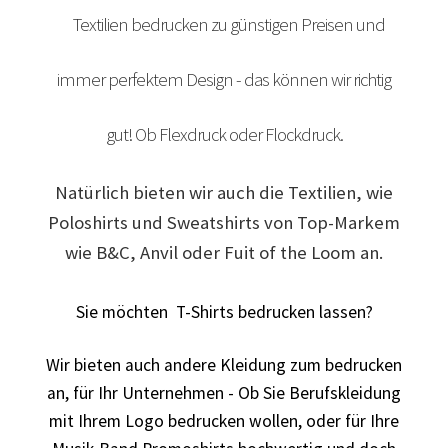
bedrucken
Textilien bedrucken zu günstigen Preisen und
Akbash Hunde T-Shirts Kaufen selber gestalten und
bedrucken
immer perfektem Design - das können wir richtig
American Bulldog T Shirts Kaufen – Motive selber
gut! Ob Flexdruck oder Flockdruck.
gestalten und bedrucken
Natürlich bieten wir auch die Textilien, wie
Arbeitshosen günstig bedrucken
Poloshirts und Sweatshirts von Top-Markem
wie B&C, Anvil oder Fuit of the Loom an.
Arbeitsjacken günstig bedrucken
Sie möchten T-Shirts bedrucken lassen?
Arbeitskleidung bedrucken Alfeld – Firmenlogo
Wir bieten auch andere Kleidung zum bedrucken
Arbeitskleidung bedrucken Ankum – Firmenlogo
an, für Ihr Unternehmen - Ob Sie Berufskleidung
mit Ihrem Logo bedrucken wollen, oder für Ihre
Arbeitskleidung bedrucken Aurich – Firmenlogo