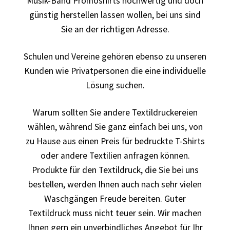
Musik-Band Promoshirts hochwertig und doch
Arbeitskleidung bedrucken Bad Bentheim – Firmenlogo
günstig herstellen lassen wollen, bei uns sind
Sie an der richtigen Adresse.
Arbeitskleidung bedrucken Bad Essen – Firmenlogo
Schulen und Vereine gehören ebenso zu unseren
Arbeitskleidung BEDRUCKEN Böblingen /
Kunden wie Privatpersonen die eine individuelle
Berufsbekleidung
Lösung suchen.
Arbeitskleidung bedrucken Braunschweig – Firmenlogo
Warum sollten Sie andere Textildruckereien
wählen, während Sie ganz einfach bei uns, von
Arbeitskleidung bedrucken Dresden – Firmenlogo
zu Hause aus einen Preis für bedruckte T-Shirts
oder andere Textilien anfragen können.
Arbeitskleidung bedrucken Göttingen – Firmenlogo
Produkte für den Textildruck, die Sie bei uns
bestellen, werden Ihnen auch nach sehr vielen
Arbeitskleidung bedrucken Hamburg – Firmenlogo
Waschgängen Freude bereiten. Guter
Textildruck muss nicht teuer sein. Wir machen
Arbeitskleidung bedrucken Hannover – Firmenlogo
Ihnen gern ein unverbindliches Angebot für Ihr