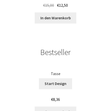
€
15,00
€
12,50
Iphone Hülle – Case bedrucken selber gestalten mit Foto –
Handyhülle
In den Warenkorb
Japan T Shirts Kaufen – Motive selber gestalten und
bedrucken
JGA SHIRTS BEDRUCKEN STUTTGART
Bestseller
Jogginghosen Kaufen – Motive selber gestalten und
bedrucken
Tasse
Judo T-Shirts Kaufen selber gestalten und bedrucken
Start Design
Junggesellenabschied – JGA T-Shirts günstig bedrucken
€
8,36
ab 9,99€