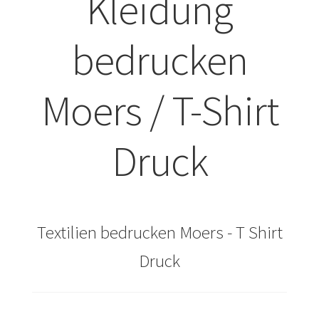
Kleidung
ABISHIRTS BEDRUCKEN Leonberg
bedrucken
ABISHIRTS BEDRUCKEN STUTTGART
Moers / T-Shirt
ABISHIRTS BEDRUCKEN TÜBINGEN
Affenpinscher T-Shirts Kaufen selber gestalten und
Druck
bedrucken
Afghanischer Windhund T-Shirts Kaufen selber gestalten
und bedrucken
Textilien bedrucken Moers - T Shirt
Afrika T Shirts Kaufen – Motive selber gestalten und
Druck
bedrucken
Akbash Hunde T-Shirts Kaufen selber gestalten und