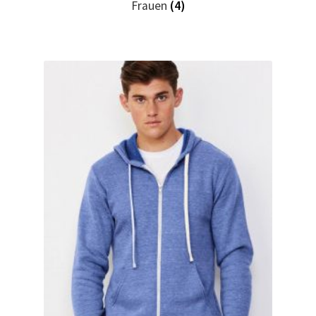
Frauen
(4)
Dildo T Shirts Kaufen – Motive selber gestalten und
bedrucken
Dinosaurier T-Shirts Kaufen selber gestalten und
bedrucken
Dortmund T Shirts Kaufen – Motive selber gestalten und
bedrucken
Drucktechniken
Einhorn T Shirt Kaufen – Motive selber gestalten und
bedrucken
Elefant T Shirts Kaufen – Motive selber gestalten und
bedrucken