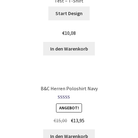
Test – T-Shirt
Start Design
Hase, Bunny, Plüschtiere bedrucken Kaufen selber
gestalten und bedrucken
€
10,08
Hausmeister T Shirts Kaufen – Motive selber gestalten
und bedrucken
In den Warenkorb
Hemden Kaufen – Motive selber gestalten und bedrucken
Herz für Drogen T Shirt
B&C Herren Poloshirt Navy
Herz für Kinder T Shirt
Bewertet mit
ANGEBOT!
Hochzeit T Shirts Kaufen – Motive selber gestalten und
5.00
von 5
bedrucken
€
15,00
€
13,95
Hoodies Kaufen – Motive selber gestalten und bedrucken
In den Warenkorb