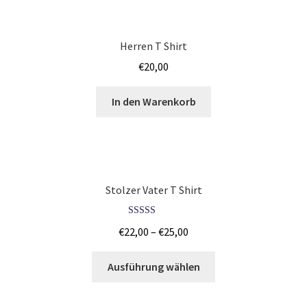
Fliesenleger T Shirts Kaufen – Motive selber gestalten und
Herren T Shirt
bedrucken
€
20,00
Fotopuzzle bedrucken selber gestalten mit Foto
In den Warenkorb
Freundschaft T Shirts bedrucken mit Wunschname
Friseur T Shirts Kaufen – Motive selber gestalten und
bedrucken
Stolzer Vater T Shirt
Fruit of the Loom Shirts – Sweatshirts – bedrucken
Bewertet mit
€
22,00
–
€
25,00
5.00
von 5
Fussball T-Shirts Kaufen selber gestalten und bedrucken
Ausführung wählen
Gamer T Shirts Kaufen – Motive selber gestalten und
bedrucken