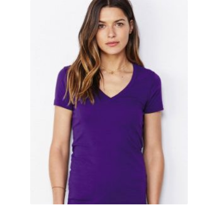
Cowboy – Western T Shirts Kaufen – Motive selber
gestalten und bedrucken
Damas Schmuck / 925er Sterling Silberschmuck
Dart T Shirts Kaufen – Motive selber gestalten und
bedrucken
DDR T Shirts Kaufen – Motive selber gestalten und
bedrucken
design your own
Deutschland T-Shirts & Trikots Kaufen selber gestalten
und bedrucken