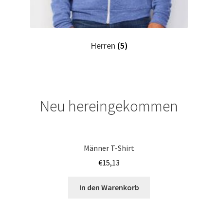
Elektriker T-Shirts für Männer selber gestalten und
bedrucken
Elfe T Shirts Kaufen – Motive selber gestalten und
Herren
(5)
bedrucken
Erotik – Sex T Shirts Kaufen – Motive selber gestalten und
bedrucken
Neu hereingekommen
Evolution T-Shirts Kaufen selber gestalten und bedrucken
Fanartikel – kaufen selber gestalten und bedrucken lassen
Männer T-Shirt
€
15,13
Fantasy T Shirts Kaufen – Motive selber gestalten und
bedrucken
In den Warenkorb
Flamingo T Shirts Kaufen – Motive selber gestalten und
bedrucken