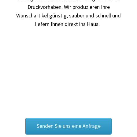
Druckvorhaben. Wir produzieren Ihre
Arbeitskleidung BEDRUCKEN Leonberg / Berufsbekleidung
Wunschartikel günstig, sauber und schnell und
liefern Ihnen direkt ins Haus.
Arbeitskleidung bedrucken Much – Firmenlogo
Arbeitskleidung bedrucken Niedersachsen – Firmenlogo
Arbeitskleidung bedrucken Oldenburg – Firmenlogo
Arbeitskleidung bedrucken Osnabrück – Firmenlogo
Arbeitskleidung BEDRUCKEN SCHORNDORF /
Berufsbekleidung
Arbeitskleidung bedrucken Schwerin – Firmenlogo
Senden Sie uns eine Anfrage
Arbeitskleidung BEDRUCKEN Sindelfingen /