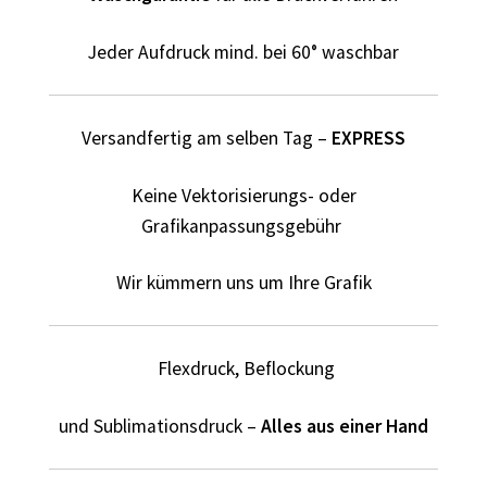
Blumen Print T-Shirts Kaufen selber gestalten und
Jeder Aufdruck mind. bei 60° waschbar
bedrucken
Blusen Kaufen – Motive selber gestalten und bedrucken
Versandfertig am selben Tag –
EXPRESS
Bosnien T Shirts Kaufen – Motive selber gestalten und
Keine Vektorisierungs- oder
bedrucken
Grafikanpassungsgebühr
Bowling T Shirts Kaufen – Motive selber gestalten und
Wir kümmern uns um Ihre Grafik
bedrucken
Boxer T-Shirts Kaufen selber gestalten und bedrucken
Flexdruck, Beflockung
Braut T Shirts Kaufen – Motive selber gestalten und
und Sublimationsdruck –
Alles aus einer Hand
bedrucken