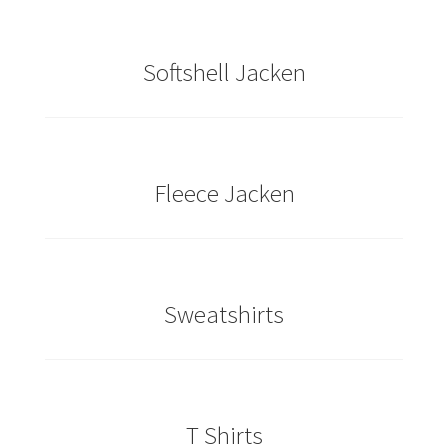
Berufsbekleidung
Arbeitskleidung BEDRUCKEN STUTTGART /
Softshell Jacken
Berufsbekleidung
Arbeitskleidung BEDRUCKEN WAIBLINGEN /
Berufsbekleidung
Fleece Jacken
Arbeitskleidung bedrucken Wilhelmshaven – Firmenlogo
Arbeitskleidung bedrucken Wolfsburg – Firmenlogo
Sweatshirts
Arbeitspullover bedrucken
Arbeitsshirts bedrucken – Arbeitskleidung
Ärzte T Shirts Kaufen – Motive selber gestalten und
T Shirts
bedrucken