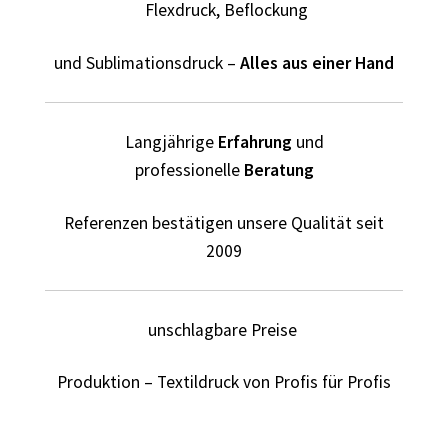
Flexdruck, Beflockung
Fliesenleger T Shirts Kaufen – Motive selber gestalten und
und Sublimationsdruck –
Alles aus einer Hand
bedrucken
Fotopuzzle bedrucken selber gestalten mit Foto
Langjährige
Erfahrung
und
professionelle
Beratung
Freundschaft T Shirts bedrucken mit Wunschname
Referenzen bestätigen unsere Qualität seit
Friseur T Shirts Kaufen – Motive selber gestalten und
2009
bedrucken
Fruit of the Loom Shirts – Sweatshirts – bedrucken
unschlagbare Preise
Fussball T-Shirts Kaufen selber gestalten und bedrucken
Produktion – Textildruck von Profis für Profis
Gamer T Shirts Kaufen – Motive selber gestalten und
bedrucken