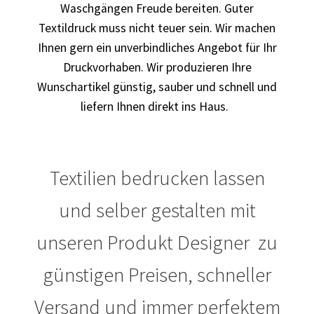
Waschgängen Freude bereiten. Guter
Textildruck muss nicht teuer sein. Wir machen
Blumen Print T-Shirts Kaufen selber gestalten und
bedrucken
Ihnen gern ein unverbindliches Angebot für Ihr
Druckvorhaben. Wir produzieren Ihre
Blusen Kaufen – Motive selber gestalten und bedrucken
Wunschartikel günstig, sauber und schnell und
liefern Ihnen direkt ins Haus.
Bosnien T Shirts Kaufen – Motive selber gestalten und
bedrucken
Textilien bedrucken lassen
Bowling T Shirts Kaufen – Motive selber gestalten und
bedrucken
und selber gestalten mit
Boxer T-Shirts Kaufen selber gestalten und bedrucken
unseren Produkt Designer zu
Braut T Shirts Kaufen – Motive selber gestalten und
günstigen Preisen, schneller
bedrucken
Versand und immer perfektem