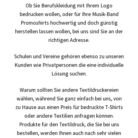
Ob Sie Berufskleidung mit Ihrem Logo
bedrucken
bedrucken wollen, oder für Ihre Musik-Band
Band T-Shirts Kaufen selber gestalten und bedrucken
Promoshirts hochwertig und doch günstig
herstellen lassen wollen, bei uns sind Sie an der
Batman T-Shirts Kaufen selber gestalten und bedrucken
richtigen Adresse.
Berg T Shirt Kaufen – Motive selber gestalten und
Schulen und Vereine gehören ebenso zu unseren
bedrucken
Kunden wie Privatpersonen die eine individuelle
Lösung suchen.
Besiktas Istanbul Fussball T-Shirts Kaufen selber
gestalten und bedrucken
Warum sollten Sie andere Textildruckereien
wählen, während Sie ganz einfach bei uns, von
Bier – Alkohol T Shirts Kaufen – Motive selber gestalten
zu Hause aus einen Preis für bedruckte T-Shirts
und bedrucken
oder andere Textilien anfragen können.
Produkte für den Textildruck, die Sie bei uns
Bike – Montainbike – Fahrrad T-Shirts Kaufen – Motive
bestellen, werden Ihnen auch nach sehr vielen
selber gestalten und bedrucken