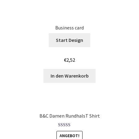
Löwen – Lion T-Shirts Kaufen – Motive selber gestalten
und bedrucken
Business card
Lustige T Shirts bedrucken mit Wunsch Motiv
Start Design
Mafia T Shirts Kaufen – Motive selber gestalten und
bedrucken
€
2,52
Maler & Lackierer T-Shirts für Männer Kaufen selber
In den Warenkorb
gestalten und bedrucken
Mammut T Shirts Kaufen – Motive selber gestalten und
bedrucken
B&C Damen RundhalsT Shirt
Manchester T Shirts Kaufen – Motive selber gestalten und
bedrucken
Bewertet mit
ANGEBOT!
5.00
von 5