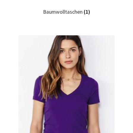
Baumwolltaschen
(1)
Hase, Bunny, Plüschtiere bedrucken Kaufen selber
gestalten und bedrucken
Hausmeister T Shirts Kaufen – Motive selber gestalten
und bedrucken
Hemden Kaufen – Motive selber gestalten und bedrucken
Herz für Drogen T Shirt
Herz für Kinder T Shirt
Hochzeit T Shirts Kaufen – Motive selber gestalten und
bedrucken
Hoodies Kaufen – Motive selber gestalten und bedrucken