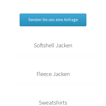
Caps & Mützen bedrucken Essen
Senden Sie uns eine Anfrage
Caps & Mützen bedrucken Köln
Caps & Mützen bedrucken Münster
Softshell Jacken
Caps & Mützen bedrucken Nürnberg
Caps & Mützen bedrucken Osnabrück
Caps & Mützen bedrucken Paderborn
Fleece Jacken
Caps & Mützen bedrucken Rheine
Comic T Shirts Kaufen – Motive selber gestalten und
Sweatshirts
bedrucken