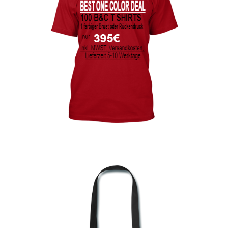
bedrucken
Akbash Hunde T-Shirts Kaufen selber gestalten und
bedrucken
American Bulldog T Shirts Kaufen – Motive selber
gestalten und bedrucken
Arbeitshosen günstig bedrucken
Arbeitsjacken günstig bedrucken
Arbeitskleidung bedrucken Alfeld – Firmenlogo
Arbeitskleidung bedrucken Ankum – Firmenlogo
Arbeitskleidung bedrucken Aurich – Firmenlogo