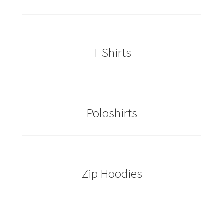
Cowboy – Western T Shirts Kaufen – Motive selber
gestalten und bedrucken
T Shirts
Damas Schmuck / 925er Sterling Silberschmuck
Dart T Shirts Kaufen – Motive selber gestalten und
bedrucken
Poloshirts
DDR T Shirts Kaufen – Motive selber gestalten und
bedrucken
design your own
Zip Hoodies
Deutschland T-Shirts & Trikots Kaufen selber gestalten
und bedrucken