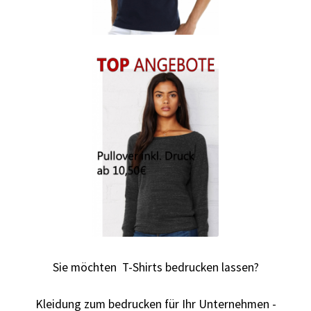
Autorennen T-Shirts Kaufen selber gestalten und
bedrucken
Babykleidung Kaufen – Motive selber gestalten und
bedrucken
Backen – Bäcker T Shirts Kaufen – Motive selber gestalten
und bedrucken
Bad Spencer T Shirt Kaufen – Motive selber gestalten und
bedrucken
Bagger T Shirt Kaufen – Motive selber gestalten und
Sie möchten T-Shirts bedrucken lassen?
bedrucken
Kleidung zum bedrucken für Ihr Unternehmen -
Bambi T Shirt Kaufen – Motive selber gestalten und