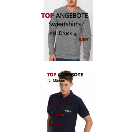
Berufsbekleidung
Arbeitskleidung BEDRUCKEN STUTTGART /
Berufsbekleidung
Arbeitskleidung BEDRUCKEN WAIBLINGEN /
Berufsbekleidung
Arbeitskleidung bedrucken Wilhelmshaven – Firmenlogo
Arbeitskleidung bedrucken Wolfsburg – Firmenlogo
Arbeitspullover bedrucken
Arbeitsshirts bedrucken – Arbeitskleidung
Ärzte T Shirts Kaufen – Motive selber gestalten und
bedrucken