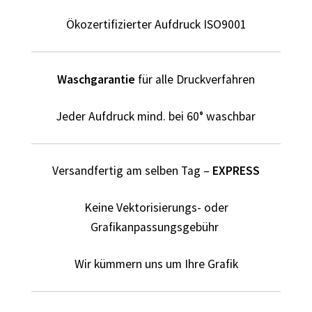
Elektriker T-Shirts für Männer selber gestalten und
bedrucken
Ökozertifizierter Aufdruck ISO9001
Elfe T Shirts Kaufen – Motive selber gestalten und
bedrucken
Waschgarantie
für alle Druckverfahren
Erotik – Sex T Shirts Kaufen – Motive selber gestalten und
Jeder Aufdruck mind. bei 60° waschbar
bedrucken
Evolution T-Shirts Kaufen selber gestalten und bedrucken
Versandfertig am selben Tag –
EXPRESS
Fanartikel – kaufen selber gestalten und bedrucken lassen
Keine Vektorisierungs- oder
Grafikanpassungsgebühr
Fantasy T Shirts Kaufen – Motive selber gestalten und
bedrucken
Wir kümmern uns um Ihre Grafik
Flamingo T Shirts Kaufen – Motive selber gestalten und
bedrucken