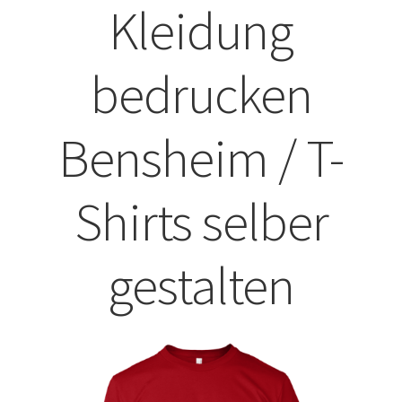
Kleidung
ABISHIRTS BEDRUCKEN Leonberg
bedrucken
ABISHIRTS BEDRUCKEN STUTTGART
ABISHIRTS BEDRUCKEN TÜBINGEN
Bensheim / T-
Affenpinscher T-Shirts Kaufen selber gestalten und
bedrucken
Shirts selber
Afghanischer Windhund T-Shirts Kaufen selber gestalten
gestalten
und bedrucken
Afrika T Shirts Kaufen – Motive selber gestalten und
bedrucken
Akbash Hunde T-Shirts Kaufen selber gestalten und