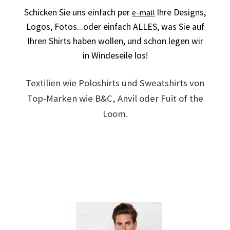
Schicken Sie uns einfach per
Ihre Designs,
e-mail
Arbeitskleidung BEDRUCKEN Leonberg / Berufsbekleidung
Logos,
Fotos...oder einfach ALLES,
was Sie auf
Ihren Shirts haben wollen, und schon legen wir
Arbeitskleidung bedrucken Much – Firmenlogo
in Windeseile los!
Arbeitskleidung bedrucken Niedersachsen – Firmenlogo
Textilien wie Poloshirts und Sweatshirts von
Arbeitskleidung bedrucken Oldenburg – Firmenlogo
Top-Marken wie B&C, Anvil oder Fuit of the
Loom.
Arbeitskleidung bedrucken Osnabrück – Firmenlogo
Arbeitskleidung BEDRUCKEN SCHORNDORF /
Berufsbekleidung
Arbeitskleidung bedrucken Schwerin – Firmenlogo
Arbeitskleidung BEDRUCKEN Sindelfingen /