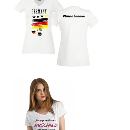
bedrucken
Band T-Shirts Kaufen selber gestalten und bedrucken
Batman T-Shirts Kaufen selber gestalten und bedrucken
Berg T Shirt Kaufen – Motive selber gestalten und
bedrucken
Besiktas Istanbul Fussball T-Shirts Kaufen selber
gestalten und bedrucken
Bier – Alkohol T Shirts Kaufen – Motive selber gestalten
und bedrucken
Bike – Montainbike – Fahrrad T-Shirts Kaufen – Motive
selber gestalten und bedrucken