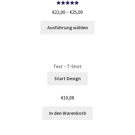
Junggesellenabschied SHIRTS BEDRUCKEN BÖBLINGEN /
Bewertet mit
JGA
€
22,00
–
€
25,00
5.00
von 5
Junggesellenabschied SHIRTS BEDRUCKEN COTTBUS /
Ausführung wählen
JGA
Junggesellenabschied SHIRTS BEDRUCKEN DRESDEN /
JGA
Test – T-Shirt
Junggesellenabschied SHIRTS BEDRUCKEN Stuttgart /
Start Design
JGA
Jutebeutel – Baumwolltaschen bedrucken Bamberg
€
10,08
In den Warenkorb
Jutebeutel – Baumwolltaschen bedrucken Bayreuth
Jutebeutel – Baumwolltaschen bedrucken Mainz