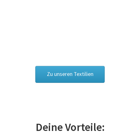
Cowboy – Western T Shirts Kaufen – Motive selber
gestalten und bedrucken
Damas Schmuck / 925er Sterling Silberschmuck
Dart T Shirts Kaufen – Motive selber gestalten und
bedrucken
Zu unseren Textilien
DDR T Shirts Kaufen – Motive selber gestalten und
bedrucken
design your own
Deutschland T-Shirts & Trikots Kaufen selber gestalten
Deine Vorteile:
und bedrucken