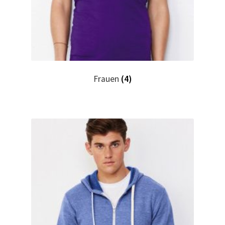
Hase, Bunny, Plüschtiere bedrucken Kaufen selber
gestalten und bedrucken
Hausmeister T Shirts Kaufen – Motive selber gestalten
und bedrucken
Frauen
(4)
Hemden Kaufen – Motive selber gestalten und bedrucken
Herz für Drogen T Shirt
Herz für Kinder T Shirt
Hochzeit T Shirts Kaufen – Motive selber gestalten und
bedrucken
Hoodies Kaufen – Motive selber gestalten und bedrucken