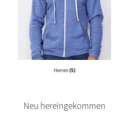
Horror T Shirts Kaufen – Motive selber gestalten und
bedrucken
I Love T Shirts Dresden mit Wunschname
I Love T Shirts Helmstedt mit Wunschname
I Love T Shirts Magdeburg mit Wunschname
Herren
(5)
Impressum
Indianer T Shirts Kaufen – Motive selber gestalten und
bedrucken
Neu hereingekommen
Indisch T Shirts Kaufen – Motive selber gestalten und
bedrucken