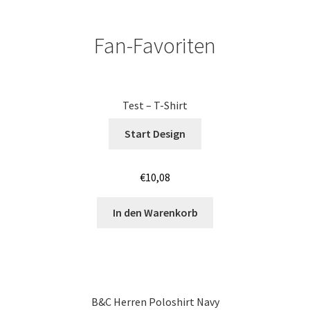
Jutebeutel – Baumwolltaschen bedrucken Mannheim
Fan-Favoriten
Jutebeutel – Baumwolltaschen bedrucken Nürnberg
Jutebeutel – Baumwolltaschen bedrucken Saarbrücken
Test – T-Shirt
Jutebeutel – Baumwolltaschen bedrucken Wiesbaden
Start Design
Jutebeutel – Baumwolltaschen bedrucken Würzburg
€
10,08
Jutebeutel – Baumwolltaschen Günstig bedrucken Bonn
In den Warenkorb
Jutebeutel – Baumwolltaschen Günstig bedrucken
Koblenz
Jutebeutel – Baumwolltaschen Günstig bedrucken Köln
B&C Herren Poloshirt Navy