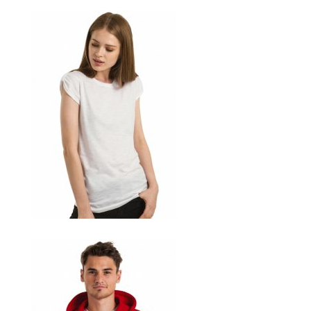
bedrucken
Akbash Hunde T-Shirts Kaufen selber gestalten und
bedrucken
American Bulldog T Shirts Kaufen – Motive selber
gestalten und bedrucken
Arbeitshosen günstig bedrucken
Arbeitsjacken günstig bedrucken
Arbeitskleidung bedrucken Alfeld – Firmenlogo
Arbeitskleidung bedrucken Ankum – Firmenlogo
Arbeitskleidung bedrucken Aurich – Firmenlogo