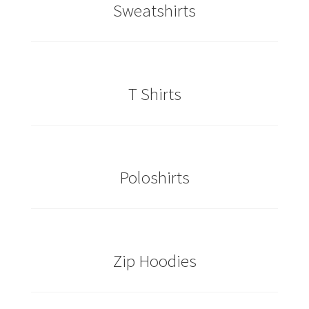
Sweatshirts
Caps & Mützen bedrucken Essen
Caps & Mützen bedrucken Köln
T Shirts
Caps & Mützen bedrucken Münster
Caps & Mützen bedrucken Nürnberg
Caps & Mützen bedrucken Osnabrück
Poloshirts
Caps & Mützen bedrucken Paderborn
Caps & Mützen bedrucken Rheine
Zip Hoodies
Comic T Shirts Kaufen – Motive selber gestalten und
bedrucken