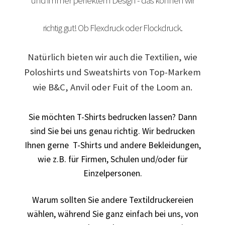
und immer perfektem Design - das können wir
Arbeitskleidung BEDRUCKEN Leonberg / Berufsbekleidung
richtig gut! Ob Flexdruck oder Flockdruck.
Arbeitskleidung bedrucken Much – Firmenlogo
Natürlich bieten wir auch die Textilien, wie
Arbeitskleidung bedrucken Niedersachsen – Firmenlogo
Poloshirts und Sweatshirts von Top-Markem
wie B&C, Anvil oder Fuit of the Loom an.
Arbeitskleidung bedrucken Oldenburg – Firmenlogo
Sie möchten T-Shirts bedrucken lassen? Dann
Arbeitskleidung bedrucken Osnabrück – Firmenlogo
sind Sie bei uns genau richtig. Wir bedrucken
Ihnen gerne T-Shirts und andere Bekleidungen,
Arbeitskleidung BEDRUCKEN SCHORNDORF /
wie z.B. für Firmen, Schulen und/oder für
Berufsbekleidung
Einzelpersonen.
Arbeitskleidung bedrucken Schwerin – Firmenlogo
Warum sollten Sie andere Textildruckereien
Arbeitskleidung BEDRUCKEN Sindelfingen /
wählen, während Sie ganz einfach bei uns, von