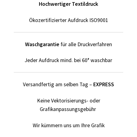
Dildo T Shirts Kaufen – Motive selber gestalten und
Hochwertiger Textildruck
bedrucken
Ökozertifizierter Aufdruck ISO9001
Dinosaurier T-Shirts Kaufen selber gestalten und
bedrucken
Waschgarantie
für alle Druckverfahren
Dortmund T Shirts Kaufen – Motive selber gestalten und
bedrucken
Jeder Aufdruck mind. bei 60° waschbar
Drucktechniken
Versandfertig am selben Tag –
EXPRESS
Einhorn T Shirt Kaufen – Motive selber gestalten und
bedrucken
Keine Vektorisierungs- oder
Grafikanpassungsgebühr
Elefant T Shirts Kaufen – Motive selber gestalten und
bedrucken
Wir kümmern uns um Ihre Grafik