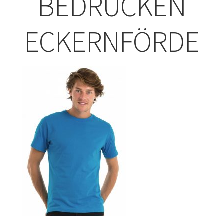
BEDRUCKEN
ABISHIRTS BEDRUCKEN Leonberg
ECKERNFÖRDE
ABISHIRTS BEDRUCKEN STUTTGART
ABISHIRTS BEDRUCKEN TÜBINGEN
Affenpinscher T-Shirts Kaufen selber gestalten und
bedrucken
Afghanischer Windhund T-Shirts Kaufen selber gestalten
und bedrucken
Afrika T Shirts Kaufen – Motive selber gestalten und
bedrucken
Akbash Hunde T-Shirts Kaufen selber gestalten und