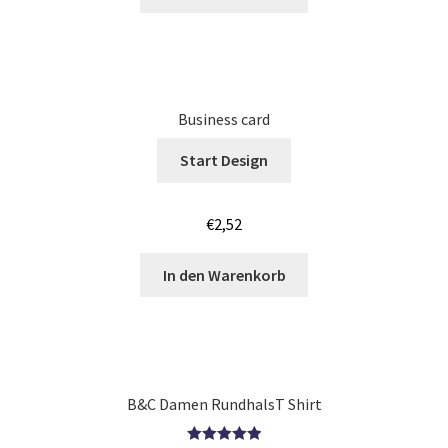
Körper – Skelett T Shirts Kaufen – Motive selber gestalten
und bedrucken
Business card
Kroatien T Shirts Kaufen – Motive selber gestalten und
bedrucken
Start Design
Langarmshirts Kaufen – Motive selber gestalten und
€
2,52
bedrucken
In den Warenkorb
Laufshirts günstig bedrucken
Leopard – Tier T-Shirts Kaufen selber gestalten und
bedrucken
B&C Damen RundhalsT Shirt
Logo – bedrucken für Vereine & Firmen