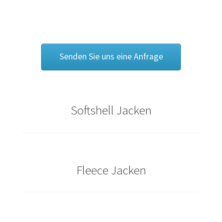
Bräutigam T Shirts Kaufen – Motive selber gestalten und
bedrucken
Bremen T Shirts Kaufen – Motive selber gestalten und
Senden Sie uns eine Anfrage
bedrucken
Cannabis T Shirts bedrucken mit Wunschname
Softshell Jacken
Caps & Mützen bedrucken Aachen
Caps & Mützen bedrucken Bielefeld
Caps & Mützen bedrucken Bonn
Fleece Jacken
Caps & Mützen bedrucken Dortmund
Caps & Mützen bedrucken Düsseldorf