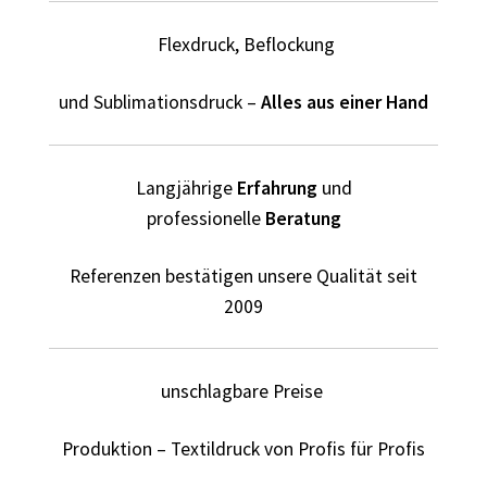
Elektriker T-Shirts für Männer selber gestalten und
bedrucken
Flexdruck, Beflockung
Elfe T Shirts Kaufen – Motive selber gestalten und
und Sublimationsdruck –
Alles aus einer Hand
bedrucken
Erotik – Sex T Shirts Kaufen – Motive selber gestalten und
Langjährige
Erfahrung
und
bedrucken
professionelle
Beratung
Evolution T-Shirts Kaufen selber gestalten und bedrucken
Referenzen bestätigen unsere Qualität seit
2009
Fanartikel – kaufen selber gestalten und bedrucken lassen
Fantasy T Shirts Kaufen – Motive selber gestalten und
unschlagbare Preise
bedrucken
Produktion – Textildruck von Profis für Profis
Flamingo T Shirts Kaufen – Motive selber gestalten und
bedrucken