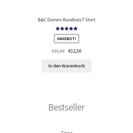
Kampfsport T Shirts Kaufen – Motive selber gestalten und
bedrucken
B&C Damen RundhalsT Shirt
Kapuzenjacken Kaufen – Motive selber gestalten und
Bewertet mit
ANGEBOT!
bedrucken
5.00
von 5
€
15,00
€
12,50
Karate T-Shirts Kaufen selber gestalten und bedrucken
In den Warenkorb
Kasse
Katzen T-Shirts Kaufen selber gestalten und bedrucken
Keep Calm T-Shirts Kaufen – Motive selber gestalten und
Bestseller
bedrucken
Kicker T Shirts Kaufen – Motive selber gestalten und
Tasse
bedrucken