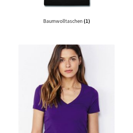
Geburtstag T Shirts bedrucken Karlsruhe mit Wunsch
Baumwolltaschen
(1)
Motiv
Geburtstag T Shirts bedrucken Stuttgart mit Wunsch
Motiv
Geige – Violin T Shirts Kaufen – Motive selber gestalten
und bedrucken
Glück T Shirts Kaufen – Motive selber gestalten und
bedrucken
Handball T-Shirts Kaufen selber gestalten und bedrucken
Handwerker T Shirts bedrucken Kaufen selber gestalten
und bedrucken