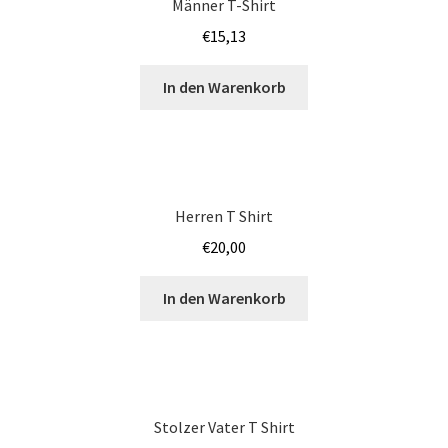
Männer T-Shirt
€
15,13
Iphone Hülle – Case bedrucken selber gestalten mit Foto –
Handyhülle
In den Warenkorb
Japan T Shirts Kaufen – Motive selber gestalten und
bedrucken
JGA SHIRTS BEDRUCKEN STUTTGART
Herren T Shirt
€
20,00
Jogginghosen Kaufen – Motive selber gestalten und
bedrucken
In den Warenkorb
Judo T-Shirts Kaufen selber gestalten und bedrucken
Junggesellenabschied – JGA T-Shirts günstig bedrucken
ab 9,99€
Stolzer Vater T Shirt