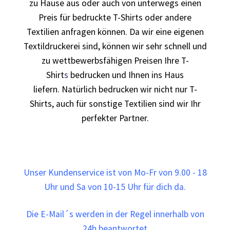
Berufsbekleidung
zu Hause aus oder auch von unterwegs einen
Preis für bedruckte T-Shirts oder andere
Arbeitskleidung BEDRUCKEN STUTTGART /
Textilien anfragen können. Da wir eine eigenen
Berufsbekleidung
Textildruckerei sind, können wir sehr schnell und
zu wettbewerbsfähigen Preisen Ihre T-
Arbeitskleidung BEDRUCKEN WAIBLINGEN /
Shirt
s
bedrucken und Ihnen ins Haus
Berufsbekleidung
liefern. Natürlich bedrucken wir nicht nur T-
Shirts, auch für sonstige Textilien sind wir Ihr
Arbeitskleidung bedrucken Wilhelmshaven – Firmenlogo
perfekter Partner.
Arbeitskleidung bedrucken Wolfsburg – Firmenlogo
Arbeitspullover bedrucken
Unser Kundenservice ist von Mo-Fr von 9.00 - 18
Uhr und Sa von 10-15 Uhr für dich da.
Arbeitsshirts bedrucken – Arbeitskleidung
Die E-Mail´s werden in der Regel innerhalb von
Ärzte T Shirts Kaufen – Motive selber gestalten und
24h beantwortet
bedrucken