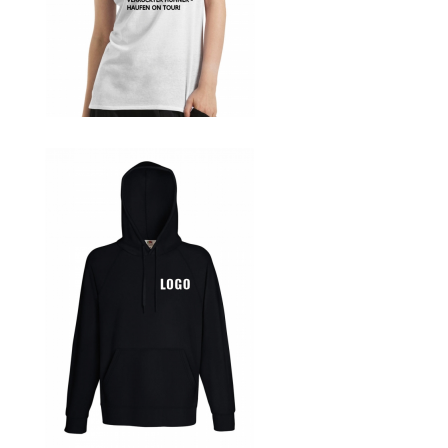
Blumen Print T-Shirts Kaufen selber gestalten und
bedrucken
Blusen Kaufen – Motive selber gestalten und bedrucken
Bosnien T Shirts Kaufen – Motive selber gestalten und
bedrucken
Bowling T Shirts Kaufen – Motive selber gestalten und
bedrucken
Boxer T-Shirts Kaufen selber gestalten und bedrucken
Braut T Shirts Kaufen – Motive selber gestalten und
bedrucken