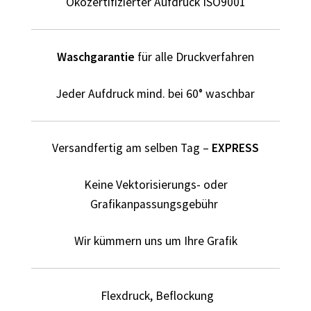
Ökozertifizierter Aufdruck ISO9001
Dildo T Shirts Kaufen – Motive selber gestalten und
bedrucken
Waschgarantie
für alle Druckverfahren
Dinosaurier T-Shirts Kaufen selber gestalten und
bedrucken
Jeder Aufdruck mind. bei 60° waschbar
Dortmund T Shirts Kaufen – Motive selber gestalten und
bedrucken
Versandfertig am selben Tag –
EXPRESS
Drucktechniken
Keine Vektorisierungs- oder
Grafikanpassungsgebühr
Einhorn T Shirt Kaufen – Motive selber gestalten und
bedrucken
Wir kümmern uns um Ihre Grafik
Elefant T Shirts Kaufen – Motive selber gestalten und
bedrucken
Flexdruck, Beflockung