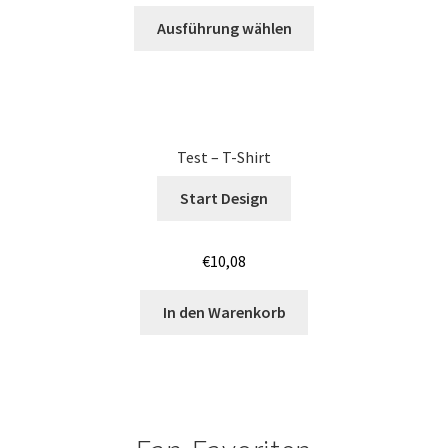
Junggesellenabschied SHIRTS BEDRUCKEN BÖBLINGEN /
Ausführung wählen
JGA
Junggesellenabschied SHIRTS BEDRUCKEN COTTBUS /
JGA
Test – T-Shirt
Junggesellenabschied SHIRTS BEDRUCKEN DRESDEN /
JGA
Start Design
Junggesellenabschied SHIRTS BEDRUCKEN Stuttgart /
€
10,08
JGA
In den Warenkorb
Jutebeutel – Baumwolltaschen bedrucken Bamberg
Jutebeutel – Baumwolltaschen bedrucken Bayreuth
Jutebeutel – Baumwolltaschen bedrucken Mainz