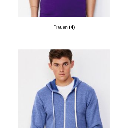
Hase, Bunny, Plüschtiere bedrucken Kaufen selber
gestalten und bedrucken
Frauen
(4)
Hausmeister T Shirts Kaufen – Motive selber gestalten
und bedrucken
Hemden Kaufen – Motive selber gestalten und bedrucken
Herz für Drogen T Shirt
Herz für Kinder T Shirt
Hochzeit T Shirts Kaufen – Motive selber gestalten und
bedrucken
Hoodies Kaufen – Motive selber gestalten und bedrucken