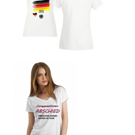
bedrucken
Band T-Shirts Kaufen selber gestalten und bedrucken
Batman T-Shirts Kaufen selber gestalten und bedrucken
Berg T Shirt Kaufen – Motive selber gestalten und
bedrucken
Besiktas Istanbul Fussball T-Shirts Kaufen selber
gestalten und bedrucken
Bier – Alkohol T Shirts Kaufen – Motive selber gestalten
und bedrucken
Bike – Montainbike – Fahrrad T-Shirts Kaufen – Motive
selber gestalten und bedrucken