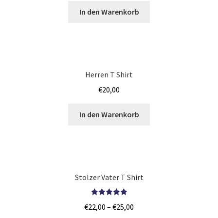
In den Warenkorb
Iphone Hülle – Case bedrucken selber gestalten mit Foto –
Handyhülle
Japan T Shirts Kaufen – Motive selber gestalten und
bedrucken
Herren T Shirt
€
20,00
JGA SHIRTS BEDRUCKEN STUTTGART
In den Warenkorb
Jogginghosen Kaufen – Motive selber gestalten und
bedrucken
Judo T-Shirts Kaufen selber gestalten und bedrucken
Stolzer Vater T Shirt
Junggesellenabschied – JGA T-Shirts günstig bedrucken
ab 9,99€
Bewertet mit
€
22,00
–
€
25,00
5.00
von 5