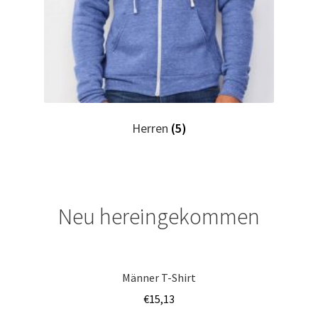
Horror T Shirts Kaufen – Motive selber gestalten und
bedrucken
I Love T Shirts Dresden mit Wunschname
I Love T Shirts Helmstedt mit Wunschname
Herren
(5)
I Love T Shirts Magdeburg mit Wunschname
Impressum
Neu hereingekommen
Indianer T Shirts Kaufen – Motive selber gestalten und
bedrucken
Männer T-Shirt
Indisch T Shirts Kaufen – Motive selber gestalten und
€
15,13
bedrucken