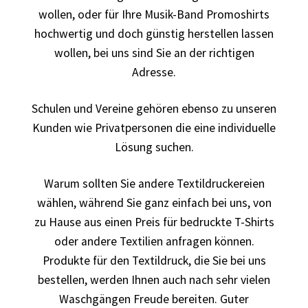
wollen, oder für Ihre Musik-Band Promoshirts
Arbeitskleidung BEDRUCKEN Leonberg / Berufsbekleidung
hochwertig und doch günstig herstellen lassen
wollen, bei uns sind Sie an der richtigen
Arbeitskleidung bedrucken Much – Firmenlogo
Adresse.
Arbeitskleidung bedrucken Niedersachsen – Firmenlogo
Schulen und Vereine gehören ebenso zu unseren
Kunden wie Privatpersonen die eine individuelle
Arbeitskleidung bedrucken Oldenburg – Firmenlogo
Lösung suchen.
Arbeitskleidung bedrucken Osnabrück – Firmenlogo
Warum sollten Sie andere Textildruckereien
Arbeitskleidung BEDRUCKEN SCHORNDORF /
wählen, während Sie ganz einfach bei uns, von
Berufsbekleidung
zu Hause aus einen Preis für bedruckte T-Shirts
oder andere Textilien anfragen können.
Arbeitskleidung bedrucken Schwerin – Firmenlogo
Produkte für den Textildruck, die Sie bei uns
bestellen, werden Ihnen auch nach sehr vielen
Arbeitskleidung BEDRUCKEN Sindelfingen /
Waschgängen Freude bereiten. Guter