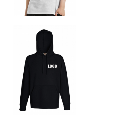
Blumen Print T-Shirts Kaufen selber gestalten und
bedrucken
Blusen Kaufen – Motive selber gestalten und bedrucken
Bosnien T Shirts Kaufen – Motive selber gestalten und
bedrucken
Bowling T Shirts Kaufen – Motive selber gestalten und
bedrucken
Boxer T-Shirts Kaufen selber gestalten und bedrucken
Braut T Shirts Kaufen – Motive selber gestalten und
bedrucken