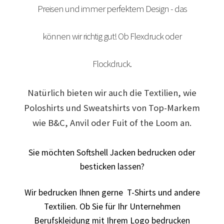
Preisen und immer perfektem Design - das
Arbeitskleidung bedrucken Bad Bentheim – Firmenlogo
können wir richtig gut! Ob Flexdruck oder
Arbeitskleidung bedrucken Bad Essen – Firmenlogo
Flockdruck.
Arbeitskleidung BEDRUCKEN Böblingen /
Berufsbekleidung
Natürlich bieten wir auch die Textilien, wie
Arbeitskleidung bedrucken Braunschweig – Firmenlogo
Poloshirts und Sweatshirts von Top-Markem
wie B&C, Anvil oder Fuit of the Loom an.
Arbeitskleidung bedrucken Dresden – Firmenlogo
Sie möchten Softshell Jacken bedrucken oder
Arbeitskleidung bedrucken Göttingen – Firmenlogo
besticken lassen?
Arbeitskleidung bedrucken Hamburg – Firmenlogo
Wir bedrucken Ihnen gerne T-Shirts und andere
Textilien. Ob Sie für Ihr Unternehmen
Arbeitskleidung bedrucken Hannover – Firmenlogo
Berufskleidung mit Ihrem Logo bedrucken