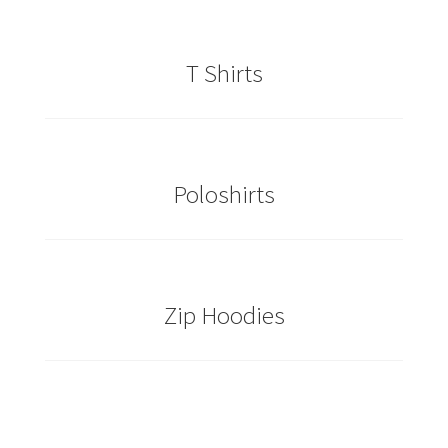
Caps & Mützen bedrucken Essen
T Shirts
Caps & Mützen bedrucken Köln
Caps & Mützen bedrucken Münster
Poloshirts
Caps & Mützen bedrucken Nürnberg
Caps & Mützen bedrucken Osnabrück
Caps & Mützen bedrucken Paderborn
Zip Hoodies
Caps & Mützen bedrucken Rheine
Comic T Shirts Kaufen – Motive selber gestalten und
bedrucken