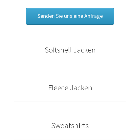
Bräutigam T Shirts Kaufen – Motive selber gestalten und
bedrucken
Senden Sie uns eine Anfrage
Bremen T Shirts Kaufen – Motive selber gestalten und
bedrucken
Softshell Jacken
Cannabis T Shirts bedrucken mit Wunschname
Caps & Mützen bedrucken Aachen
Caps & Mützen bedrucken Bielefeld
Fleece Jacken
Caps & Mützen bedrucken Bonn
Caps & Mützen bedrucken Dortmund
Sweatshirts
Caps & Mützen bedrucken Düsseldorf