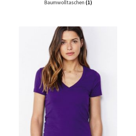
Baumwolltaschen
(1)
Geburtstag T Shirts bedrucken Karlsruhe mit Wunsch
Motiv
Geburtstag T Shirts bedrucken Stuttgart mit Wunsch
Motiv
Geige – Violin T Shirts Kaufen – Motive selber gestalten
und bedrucken
Glück T Shirts Kaufen – Motive selber gestalten und
bedrucken
Handball T-Shirts Kaufen selber gestalten und bedrucken
Handwerker T Shirts bedrucken Kaufen selber gestalten
und bedrucken