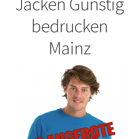
Jacken Günstig
ABISHIRTS BEDRUCKEN Leonberg
bedrucken
ABISHIRTS BEDRUCKEN STUTTGART
Mainz
ABISHIRTS BEDRUCKEN TÜBINGEN
Affenpinscher T-Shirts Kaufen selber gestalten und
bedrucken
Afghanischer Windhund T-Shirts Kaufen selber gestalten
und bedrucken
Afrika T Shirts Kaufen – Motive selber gestalten und
bedrucken
Akbash Hunde T-Shirts Kaufen selber gestalten und