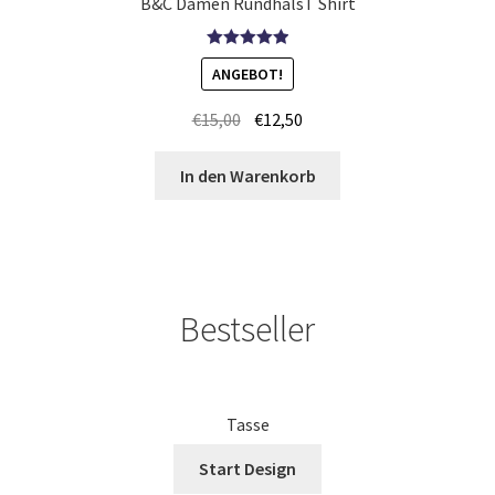
B&C Damen RundhalsT Shirt
Kampfsport T Shirts Kaufen – Motive selber gestalten und
bedrucken
Bewertet mit
ANGEBOT!
5.00
von 5
Kapuzenjacken Kaufen – Motive selber gestalten und
€
15,00
€
12,50
bedrucken
In den Warenkorb
Karate T-Shirts Kaufen selber gestalten und bedrucken
Kasse
Bestseller
Katzen T-Shirts Kaufen selber gestalten und bedrucken
Keep Calm T-Shirts Kaufen – Motive selber gestalten und
bedrucken
Tasse
Kicker T Shirts Kaufen – Motive selber gestalten und
Start Design
bedrucken