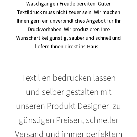
Waschgängen Freude bereiten. Guter
Textildruck muss nicht teuer sein. Wir machen
Blumen Print T-Shirts Kaufen selber gestalten und
bedrucken
Ihnen gern ein unverbindliches Angebot für Ihr
Druckvorhaben. Wir produzieren Ihre
Blusen Kaufen – Motive selber gestalten und bedrucken
Wunschartikel günstig, sauber und schnell und
liefern Ihnen direkt ins Haus.
Bosnien T Shirts Kaufen – Motive selber gestalten und
bedrucken
Textilien bedrucken lassen
Bowling T Shirts Kaufen – Motive selber gestalten und
bedrucken
und selber gestalten mit
Boxer T-Shirts Kaufen selber gestalten und bedrucken
unseren Produkt Designer zu
Braut T Shirts Kaufen – Motive selber gestalten und
günstigen Preisen, schneller
bedrucken
Versand und immer perfektem