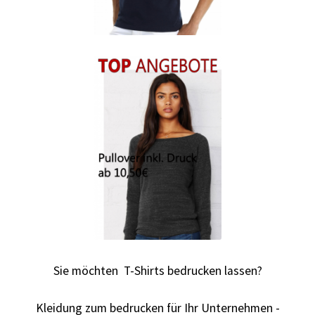
Autorennen T-Shirts Kaufen selber gestalten und
bedrucken
Babykleidung Kaufen – Motive selber gestalten und
bedrucken
Backen – Bäcker T Shirts Kaufen – Motive selber gestalten
und bedrucken
Bad Spencer T Shirt Kaufen – Motive selber gestalten und
bedrucken
Bagger T Shirt Kaufen – Motive selber gestalten und
Sie möchten T-Shirts bedrucken lassen?
bedrucken
Kleidung zum bedrucken für Ihr Unternehmen -
Bambi T Shirt Kaufen – Motive selber gestalten und