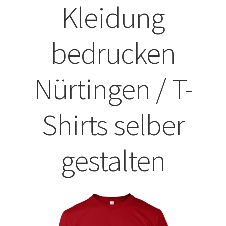
Kleidung
ABISHIRTS BEDRUCKEN Leonberg
bedrucken
ABISHIRTS BEDRUCKEN STUTTGART
ABISHIRTS BEDRUCKEN TÜBINGEN
Nürtingen / T-
Affenpinscher T-Shirts Kaufen selber gestalten und
bedrucken
Shirts selber
Afghanischer Windhund T-Shirts Kaufen selber gestalten
gestalten
und bedrucken
Afrika T Shirts Kaufen – Motive selber gestalten und
bedrucken
Akbash Hunde T-Shirts Kaufen selber gestalten und