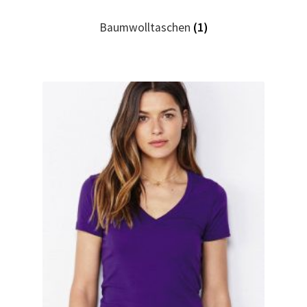
Baumwolltaschen
(1)
Hase, Bunny, Plüschtiere bedrucken Kaufen selber
gestalten und bedrucken
Hausmeister T Shirts Kaufen – Motive selber gestalten
und bedrucken
Hemden Kaufen – Motive selber gestalten und bedrucken
Herz für Drogen T Shirt
Herz für Kinder T Shirt
Hochzeit T Shirts Kaufen – Motive selber gestalten und
bedrucken
Hoodies Kaufen – Motive selber gestalten und bedrucken