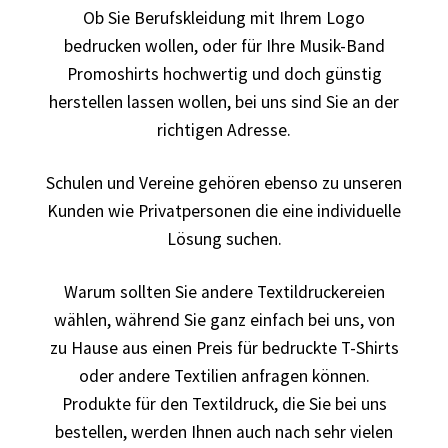
Ob Sie Berufskleidung mit Ihrem Logo
bedrucken
bedrucken wollen, oder für Ihre Musik-Band
Band T-Shirts Kaufen selber gestalten und bedrucken
Promoshirts hochwertig und doch günstig
herstellen lassen wollen, bei uns sind Sie an der
Batman T-Shirts Kaufen selber gestalten und bedrucken
richtigen Adresse.
Berg T Shirt Kaufen – Motive selber gestalten und
Schulen und Vereine gehören ebenso zu unseren
bedrucken
Kunden wie Privatpersonen die eine individuelle
Lösung suchen.
Besiktas Istanbul Fussball T-Shirts Kaufen selber
gestalten und bedrucken
Warum sollten Sie andere Textildruckereien
wählen, während Sie ganz einfach bei uns, von
Bier – Alkohol T Shirts Kaufen – Motive selber gestalten
zu Hause aus einen Preis für bedruckte T-Shirts
und bedrucken
oder andere Textilien anfragen können.
Produkte für den Textildruck, die Sie bei uns
Bike – Montainbike – Fahrrad T-Shirts Kaufen – Motive
bestellen, werden Ihnen auch nach sehr vielen
selber gestalten und bedrucken