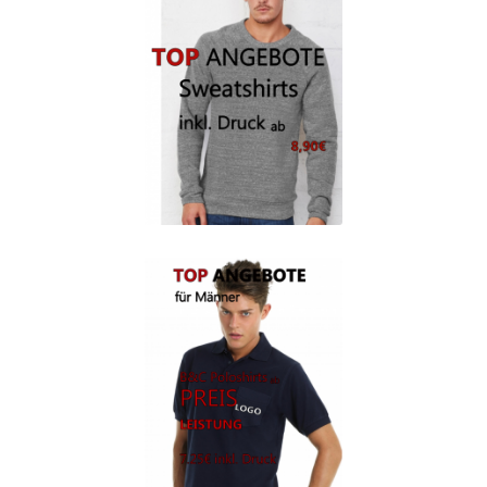
Berufsbekleidung
Arbeitskleidung BEDRUCKEN STUTTGART /
Berufsbekleidung
Arbeitskleidung BEDRUCKEN WAIBLINGEN /
Berufsbekleidung
Arbeitskleidung bedrucken Wilhelmshaven – Firmenlogo
Arbeitskleidung bedrucken Wolfsburg – Firmenlogo
Arbeitspullover bedrucken
Arbeitsshirts bedrucken – Arbeitskleidung
Ärzte T Shirts Kaufen – Motive selber gestalten und
bedrucken