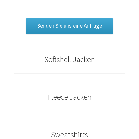
Caps & Mützen bedrucken Essen
Senden Sie uns eine Anfrage
Caps & Mützen bedrucken Köln
Caps & Mützen bedrucken Münster
Softshell Jacken
Caps & Mützen bedrucken Nürnberg
Caps & Mützen bedrucken Osnabrück
Caps & Mützen bedrucken Paderborn
Fleece Jacken
Caps & Mützen bedrucken Rheine
Comic T Shirts Kaufen – Motive selber gestalten und
Sweatshirts
bedrucken