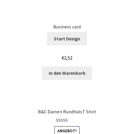
Löwen – Lion T-Shirts Kaufen – Motive selber gestalten
und bedrucken
Business card
Lustige T Shirts bedrucken mit Wunsch Motiv
Start Design
Mafia T Shirts Kaufen – Motive selber gestalten und
bedrucken
€
2,52
Maler & Lackierer T-Shirts für Männer Kaufen selber
In den Warenkorb
gestalten und bedrucken
Mammut T Shirts Kaufen – Motive selber gestalten und
bedrucken
B&C Damen RundhalsT Shirt
Manchester T Shirts Kaufen – Motive selber gestalten und
bedrucken
Bewertet mit
ANGEBOT!
5.00
von 5