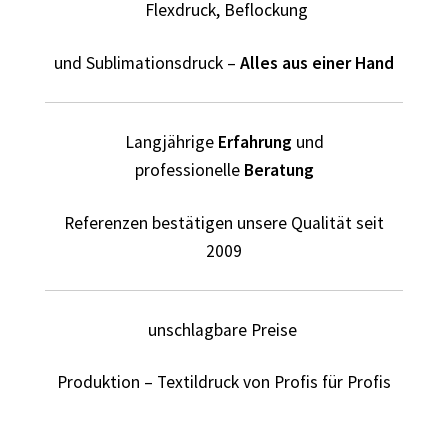
Flexdruck, Beflockung
Fliesenleger T Shirts Kaufen – Motive selber gestalten und
und Sublimationsdruck –
Alles aus einer Hand
bedrucken
Fotopuzzle bedrucken selber gestalten mit Foto
Langjährige
Erfahrung
und
professionelle
Beratung
Freundschaft T Shirts bedrucken mit Wunschname
Referenzen bestätigen unsere Qualität seit
Friseur T Shirts Kaufen – Motive selber gestalten und
2009
bedrucken
Fruit of the Loom Shirts – Sweatshirts – bedrucken
unschlagbare Preise
Fussball T-Shirts Kaufen selber gestalten und bedrucken
Produktion – Textildruck von Profis für Profis
Gamer T Shirts Kaufen – Motive selber gestalten und
bedrucken