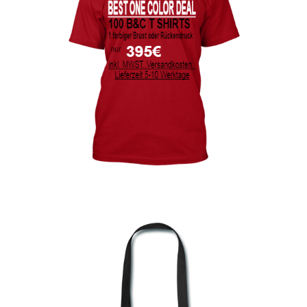
bedrucken
Akbash Hunde T-Shirts Kaufen selber gestalten und
bedrucken
American Bulldog T Shirts Kaufen – Motive selber
gestalten und bedrucken
Arbeitshosen günstig bedrucken
Arbeitsjacken günstig bedrucken
Arbeitskleidung bedrucken Alfeld – Firmenlogo
Arbeitskleidung bedrucken Ankum – Firmenlogo
Arbeitskleidung bedrucken Aurich – Firmenlogo