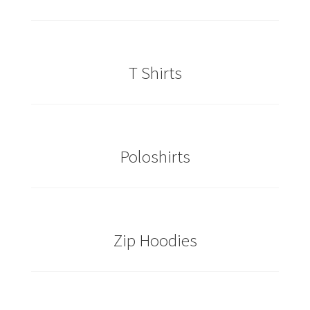
Cowboy – Western T Shirts Kaufen – Motive selber
gestalten und bedrucken
T Shirts
Damas Schmuck / 925er Sterling Silberschmuck
Dart T Shirts Kaufen – Motive selber gestalten und
bedrucken
Poloshirts
DDR T Shirts Kaufen – Motive selber gestalten und
bedrucken
design your own
Zip Hoodies
Deutschland T-Shirts & Trikots Kaufen selber gestalten
und bedrucken