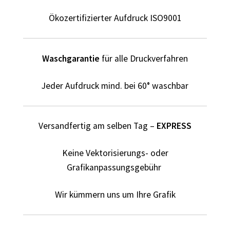
Elektriker T-Shirts für Männer selber gestalten und
bedrucken
Ökozertifizierter Aufdruck ISO9001
Elfe T Shirts Kaufen – Motive selber gestalten und
bedrucken
Waschgarantie
für alle Druckverfahren
Erotik – Sex T Shirts Kaufen – Motive selber gestalten und
Jeder Aufdruck mind. bei 60° waschbar
bedrucken
Evolution T-Shirts Kaufen selber gestalten und bedrucken
Versandfertig am selben Tag –
EXPRESS
Fanartikel – kaufen selber gestalten und bedrucken lassen
Keine Vektorisierungs- oder
Grafikanpassungsgebühr
Fantasy T Shirts Kaufen – Motive selber gestalten und
bedrucken
Wir kümmern uns um Ihre Grafik
Flamingo T Shirts Kaufen – Motive selber gestalten und
bedrucken