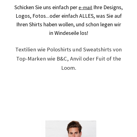
Schicken Sie uns einfach per
Ihre Designs,
e-mail
Arbeitskleidung BEDRUCKEN Leonberg / Berufsbekleidung
Logos,
Fotos...oder einfach ALLES,
was Sie auf
Ihren Shirts haben wollen, und schon legen wir
Arbeitskleidung bedrucken Much – Firmenlogo
in Windeseile los!
Arbeitskleidung bedrucken Niedersachsen – Firmenlogo
Textilien wie Poloshirts und Sweatshirts von
Arbeitskleidung bedrucken Oldenburg – Firmenlogo
Top-Marken wie B&C, Anvil oder Fuit of the
Loom.
Arbeitskleidung bedrucken Osnabrück – Firmenlogo
Arbeitskleidung BEDRUCKEN SCHORNDORF /
Berufsbekleidung
Arbeitskleidung bedrucken Schwerin – Firmenlogo
Arbeitskleidung BEDRUCKEN Sindelfingen /