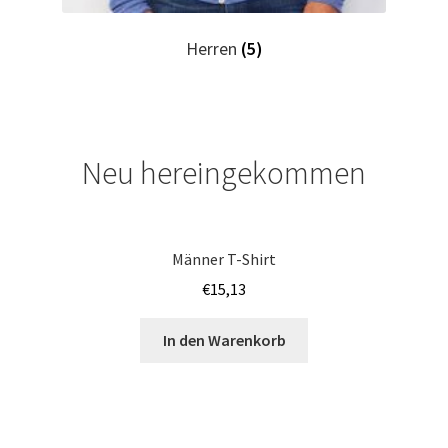
Iphone Hülle – Case bedrucken selber gestalten mit Foto –
Herren
(5)
Handyhülle
Japan T Shirts Kaufen – Motive selber gestalten und
bedrucken
Neu hereingekommen
JGA SHIRTS BEDRUCKEN STUTTGART
Jogginghosen Kaufen – Motive selber gestalten und
Männer T-Shirt
bedrucken
€
15,13
Judo T-Shirts Kaufen selber gestalten und bedrucken
In den Warenkorb
Junggesellenabschied – JGA T-Shirts günstig bedrucken
ab 9,99€