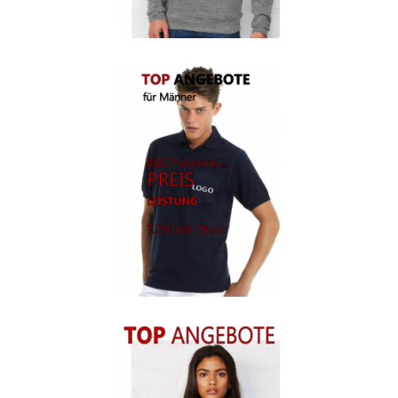
Berufsbekleidung
Arbeitskleidung BEDRUCKEN STUTTGART /
Berufsbekleidung
Arbeitskleidung BEDRUCKEN WAIBLINGEN /
Berufsbekleidung
Arbeitskleidung bedrucken Wilhelmshaven – Firmenlogo
Arbeitskleidung bedrucken Wolfsburg – Firmenlogo
Arbeitspullover bedrucken
Arbeitsshirts bedrucken – Arbeitskleidung
Ärzte T Shirts Kaufen – Motive selber gestalten und
bedrucken