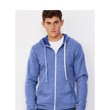
Horror T Shirts Kaufen – Motive selber gestalten und
bedrucken
I Love T Shirts Dresden mit Wunschname
I Love T Shirts Helmstedt mit Wunschname
I Love T Shirts Magdeburg mit Wunschname
Impressum
Indianer T Shirts Kaufen – Motive selber gestalten und
bedrucken
Indisch T Shirts Kaufen – Motive selber gestalten und
bedrucken