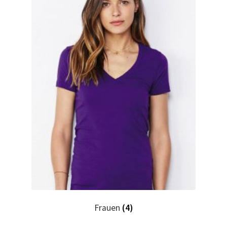
Hase, Bunny, Plüschtiere bedrucken Kaufen selber
gestalten und bedrucken
Hausmeister T Shirts Kaufen – Motive selber gestalten
und bedrucken
Hemden Kaufen – Motive selber gestalten und bedrucken
Herz für Drogen T Shirt
Herz für Kinder T Shirt
Hochzeit T Shirts Kaufen – Motive selber gestalten und
bedrucken
Frauen
(4)
Hoodies Kaufen – Motive selber gestalten und bedrucken