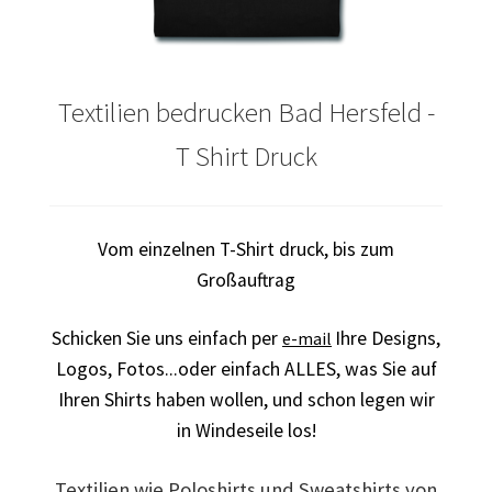
Arbeitskleidung bedrucken Bad Bentheim – Firmenlogo
Arbeitskleidung bedrucken Bad Essen – Firmenlogo
Textilien bedrucken Bad Hersfeld -
Arbeitskleidung BEDRUCKEN Böblingen /
T Shirt Druck
Berufsbekleidung
Arbeitskleidung bedrucken Braunschweig – Firmenlogo
Vom einzelnen T-Shirt druck, bis zum
Großauftrag
Arbeitskleidung bedrucken Dresden – Firmenlogo
Schicken Sie uns einfach per
Ihre Designs,
e-mail
Arbeitskleidung bedrucken Göttingen – Firmenlogo
Logos,
Fotos...oder einfach ALLES,
was Sie auf
Ihren Shirts haben wollen, und schon legen wir
Arbeitskleidung bedrucken Hamburg – Firmenlogo
in Windeseile los!
Arbeitskleidung bedrucken Hannover – Firmenlogo
Textilien wie Poloshirts und Sweatshirts von