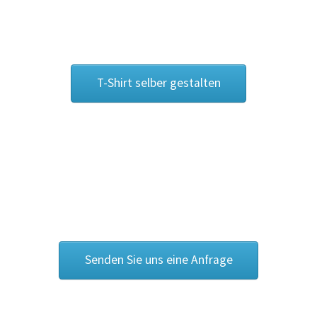
Bräutigam T Shirts Kaufen – Motive selber gestalten und
bedrucken
Bremen T Shirts Kaufen – Motive selber gestalten und
bedrucken
T-Shirt selber gestalten
Cannabis T Shirts bedrucken mit Wunschname
Caps & Mützen bedrucken Aachen
Caps & Mützen bedrucken Bielefeld
Caps & Mützen bedrucken Bonn
Senden Sie uns eine Anfrage
Caps & Mützen bedrucken Dortmund
Caps & Mützen bedrucken Düsseldorf