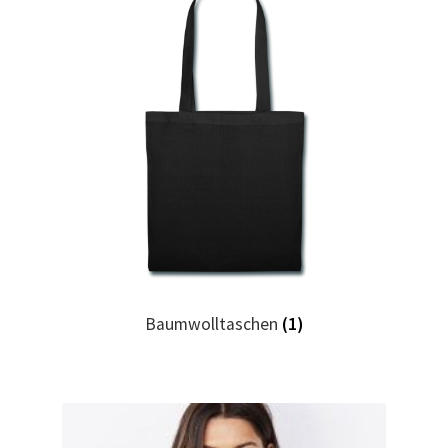
Geburtstag T Shirts bedrucken Karlsruhe mit Wunsch
Motiv
Geburtstag T Shirts bedrucken Stuttgart mit Wunsch
Motiv
Geige – Violin T Shirts Kaufen – Motive selber gestalten
und bedrucken
Glück T Shirts Kaufen – Motive selber gestalten und
bedrucken
Baumwolltaschen
(1)
Handball T-Shirts Kaufen selber gestalten und bedrucken
Handwerker T Shirts bedrucken Kaufen selber gestalten
und bedrucken