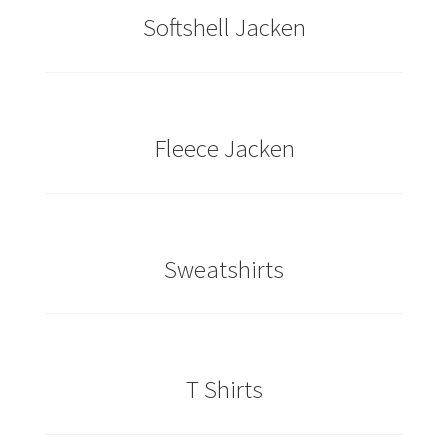
Softshell Jacken
Caps & Mützen bedrucken Essen
Caps & Mützen bedrucken Köln
Fleece Jacken
Caps & Mützen bedrucken Münster
Caps & Mützen bedrucken Nürnberg
Caps & Mützen bedrucken Osnabrück
Sweatshirts
Caps & Mützen bedrucken Paderborn
Caps & Mützen bedrucken Rheine
T Shirts
Comic T Shirts Kaufen – Motive selber gestalten und
bedrucken