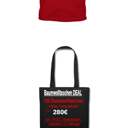
bedrucken
Akbash Hunde T-Shirts Kaufen selber gestalten und
bedrucken
American Bulldog T Shirts Kaufen – Motive selber
gestalten und bedrucken
Arbeitshosen günstig bedrucken
Arbeitsjacken günstig bedrucken
Arbeitskleidung bedrucken Alfeld – Firmenlogo
Arbeitskleidung bedrucken Ankum – Firmenlogo
Arbeitskleidung bedrucken Aurich – Firmenlogo