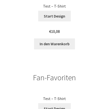
Test – T-Shirt
Jutebeutel – Baumwolltaschen bedrucken Mannheim
Start Design
Jutebeutel – Baumwolltaschen bedrucken Nürnberg
€
10,08
Jutebeutel – Baumwolltaschen bedrucken Saarbrücken
In den Warenkorb
Jutebeutel – Baumwolltaschen bedrucken Wiesbaden
Jutebeutel – Baumwolltaschen bedrucken Würzburg
Jutebeutel – Baumwolltaschen Günstig bedrucken Bonn
Fan-Favoriten
Jutebeutel – Baumwolltaschen Günstig bedrucken
Koblenz
Test – T-Shirt
Jutebeutel – Baumwolltaschen Günstig bedrucken Köln
Start Design