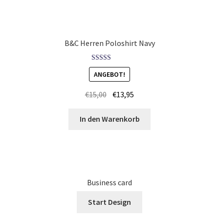
Körper – Skelett T Shirts Kaufen – Motive selber gestalten
und bedrucken
B&C Herren Poloshirt Navy
Kroatien T Shirts Kaufen – Motive selber gestalten und
Bewertet mit
ANGEBOT!
bedrucken
5.00
von 5
€
15,00
€
13,95
Langarmshirts Kaufen – Motive selber gestalten und
bedrucken
In den Warenkorb
Laufshirts günstig bedrucken
Leopard – Tier T-Shirts Kaufen selber gestalten und
bedrucken
Business card
Start Design
Logo – bedrucken für Vereine & Firmen