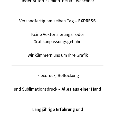
Jeder Aufdruck mind. bei 60° waschbar
Elektriker T-Shirts für Männer selber gestalten und
bedrucken
Versandfertig am selben Tag –
EXPRESS
Elfe T Shirts Kaufen – Motive selber gestalten und
bedrucken
Keine Vektorisierungs- oder
Erotik – Sex T Shirts Kaufen – Motive selber gestalten und
Grafikanpassungsgebühr
bedrucken
Wir kümmern uns um Ihre Grafik
Evolution T-Shirts Kaufen selber gestalten und bedrucken
Fanartikel – kaufen selber gestalten und bedrucken lassen
Flexdruck, Beflockung
Fantasy T Shirts Kaufen – Motive selber gestalten und
und Sublimationsdruck –
Alles aus einer Hand
bedrucken
Flamingo T Shirts Kaufen – Motive selber gestalten und
Langjährige
Erfahrung
und
bedrucken