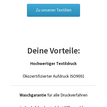
Dildo T Shirts Kaufen – Motive selber gestalten und
bedrucken
Zu unseren Textilien
Dinosaurier T-Shirts Kaufen selber gestalten und
bedrucken
Dortmund T Shirts Kaufen – Motive selber gestalten und
bedrucken
Deine Vorteile:
Drucktechniken
Hochwertiger Textildruck
Einhorn T Shirt Kaufen – Motive selber gestalten und
Ökozertifizierter Aufdruck ISO9001
bedrucken
Elefant T Shirts Kaufen – Motive selber gestalten und
Waschgarantie
für alle Druckverfahren
bedrucken