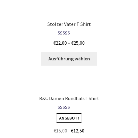
Kampfsport T Shirts Kaufen – Motive selber gestalten und
bedrucken
Stolzer Vater T Shirt
Kapuzenjacken Kaufen – Motive selber gestalten und
Bewertet mit
bedrucken
€
22,00
–
€
25,00
5.00
von 5
Karate T-Shirts Kaufen selber gestalten und bedrucken
Ausführung wählen
Kasse
Katzen T-Shirts Kaufen selber gestalten und bedrucken
B&C Damen RundhalsT Shirt
Keep Calm T-Shirts Kaufen – Motive selber gestalten und
bedrucken
Bewertet mit
ANGEBOT!
5.00
von 5
Kicker T Shirts Kaufen – Motive selber gestalten und
€
15,00
€
12,50
bedrucken