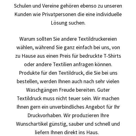
bedrucken
Schulen und Vereine gehören ebenso zu unseren
Kunden wie Privatpersonen die eine individuelle
Band T-Shirts Kaufen selber gestalten und bedrucken
Lösung suchen.
Batman T-Shirts Kaufen selber gestalten und bedrucken
Warum sollten Sie andere Textildruckereien
wählen, während Sie ganz einfach bei uns, von
Berg T Shirt Kaufen – Motive selber gestalten und
zu Hause aus einen Preis für bedruckte T-Shirts
bedrucken
oder andere Textilien anfragen können.
Produkte für den Textildruck, die Sie bei uns
Besiktas Istanbul Fussball T-Shirts Kaufen selber
bestellen, werden Ihnen auch nach sehr vielen
gestalten und bedrucken
Waschgängen Freude bereiten. Guter
Textildruck muss nicht teuer sein. Wir machen
Bier – Alkohol T Shirts Kaufen – Motive selber gestalten
Ihnen gern ein unverbindliches Angebot für Ihr
und bedrucken
Druckvorhaben. Wir produzieren Ihre
Wunschartikel günstig, sauber und schnell und
Bike – Montainbike – Fahrrad T-Shirts Kaufen – Motive
liefern Ihnen direkt ins Haus.
selber gestalten und bedrucken