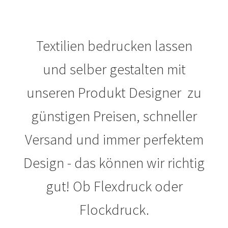
Blumen Print T-Shirts Kaufen selber gestalten und
bedrucken
Textilien bedrucken lassen
Blusen Kaufen – Motive selber gestalten und bedrucken
und selber gestalten mit
Bosnien T Shirts Kaufen – Motive selber gestalten und
unseren Produkt Designer zu
bedrucken
günstigen Preisen, schneller
Bowling T Shirts Kaufen – Motive selber gestalten und
Versand und immer perfektem
bedrucken
Design - das können wir richtig
Boxer T-Shirts Kaufen selber gestalten und bedrucken
gut! Ob Flexdruck oder
Braut T Shirts Kaufen – Motive selber gestalten und
Flockdruck.
bedrucken