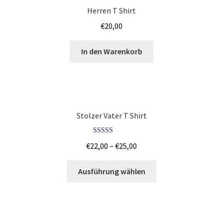
Junggesellenabschied SHIRTS BEDRUCKEN BÖBLINGEN /
Herren T Shirt
JGA
€
20,00
Junggesellenabschied SHIRTS BEDRUCKEN COTTBUS /
In den Warenkorb
JGA
Junggesellenabschied SHIRTS BEDRUCKEN DRESDEN /
JGA
Stolzer Vater T Shirt
Junggesellenabschied SHIRTS BEDRUCKEN Stuttgart /
JGA
Bewertet mit
€
22,00
–
€
25,00
5.00
von 5
Jutebeutel – Baumwolltaschen bedrucken Bamberg
Ausführung wählen
Jutebeutel – Baumwolltaschen bedrucken Bayreuth
Jutebeutel – Baumwolltaschen bedrucken Mainz