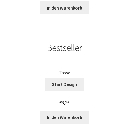
In den Warenkorb
Kinder T Shirts bedrucken Leuna
Kinder T Shirts bedrucken Stuttgart
Bestseller
Kissenbezüge Kaufen – Motive selber gestalten und
bedrucken
Koala T-Shirts Kaufen selber gestalten und bedrucken
Tasse
Koch Motiv T-Shirts Kaufen selber gestalten und
Start Design
bedrucken
€
8,36
Kochjacken Kaufen – Motive selber gestalten und
bedrucken
In den Warenkorb
Kontakt