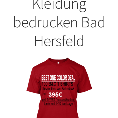
Kleidung
ABISHIRTS BEDRUCKEN Leonberg
bedrucken Bad
ABISHIRTS BEDRUCKEN STUTTGART
Hersfeld
ABISHIRTS BEDRUCKEN TÜBINGEN
Affenpinscher T-Shirts Kaufen selber gestalten und
bedrucken
Afghanischer Windhund T-Shirts Kaufen selber gestalten
und bedrucken
Afrika T Shirts Kaufen – Motive selber gestalten und
bedrucken
Akbash Hunde T-Shirts Kaufen selber gestalten und