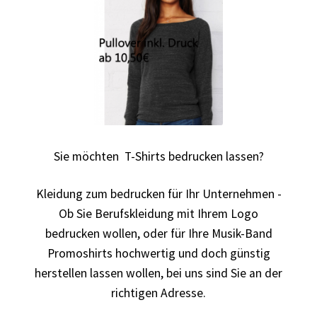
Autorennen T-Shirts Kaufen selber gestalten und
bedrucken
Babykleidung Kaufen – Motive selber gestalten und
bedrucken
Backen – Bäcker T Shirts Kaufen – Motive selber gestalten
Sie möchten T-Shirts bedrucken lassen?
und bedrucken
Kleidung zum bedrucken für Ihr Unternehmen -
Bad Spencer T Shirt Kaufen – Motive selber gestalten und
Ob Sie Berufskleidung mit Ihrem Logo
bedrucken
bedrucken wollen, oder für Ihre Musik-Band
Promoshirts hochwertig und doch günstig
Bagger T Shirt Kaufen – Motive selber gestalten und
herstellen lassen wollen, bei uns sind Sie an der
bedrucken
richtigen Adresse.
Bambi T Shirt Kaufen – Motive selber gestalten und