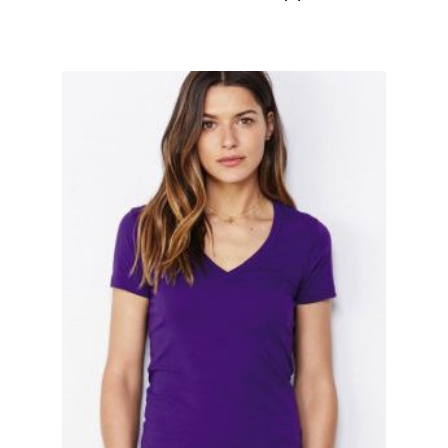
Berufsbekleidung
Arbeitskleidung BEDRUCKEN STUTTGART /
Berufsbekleidung
Arbeitskleidung BEDRUCKEN WAIBLINGEN /
Berufsbekleidung
Arbeitskleidung bedrucken Wilhelmshaven – Firmenlogo
Arbeitskleidung bedrucken Wolfsburg – Firmenlogo
Arbeitspullover bedrucken
Arbeitsshirts bedrucken – Arbeitskleidung
Ärzte T Shirts Kaufen – Motive selber gestalten und
bedrucken