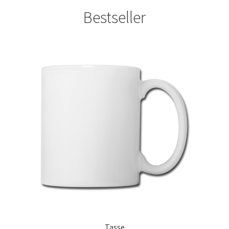
Bestseller
Fliesenleger T Shirts Kaufen – Motive selber gestalten und
bedrucken
Fotopuzzle bedrucken selber gestalten mit Foto
Freundschaft T Shirts bedrucken mit Wunschname
Friseur T Shirts Kaufen – Motive selber gestalten und
bedrucken
Fruit of the Loom Shirts – Sweatshirts – bedrucken
Fussball T-Shirts Kaufen selber gestalten und bedrucken
Gamer T Shirts Kaufen – Motive selber gestalten und
bedrucken
Tasse