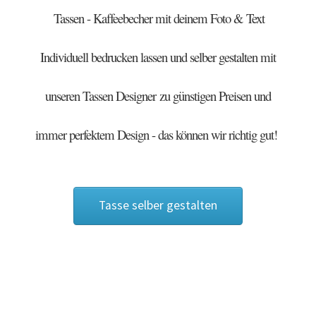
Tassen - Kaffeebecher mit deinem Foto & Text
Arbeitskleidung bedrucken Bad Bentheim – Firmenlogo
Individuell bedrucken lassen und selber gestalten mit
Arbeitskleidung bedrucken Bad Essen – Firmenlogo
Arbeitskleidung BEDRUCKEN Böblingen /
unseren Tassen Designer
zu günstigen Preisen und
Berufsbekleidung
immer perfektem Design - das können wir richtig gut!
Arbeitskleidung bedrucken Braunschweig – Firmenlogo
Arbeitskleidung bedrucken Dresden – Firmenlogo
Tasse selber gestalten
Arbeitskleidung bedrucken Göttingen – Firmenlogo
Arbeitskleidung bedrucken Hamburg – Firmenlogo
Arbeitskleidung bedrucken Hannover – Firmenlogo