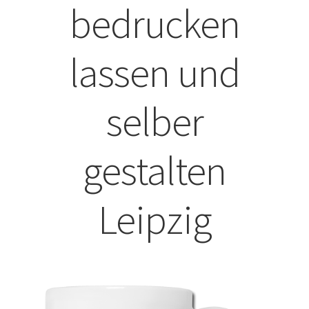
bedrucken
ABISHIRTS BEDRUCKEN Leonberg
lassen und
ABISHIRTS BEDRUCKEN STUTTGART
ABISHIRTS BEDRUCKEN TÜBINGEN
selber
Affenpinscher T-Shirts Kaufen selber gestalten und
bedrucken
gestalten
Afghanischer Windhund T-Shirts Kaufen selber gestalten
Leipzig
und bedrucken
Afrika T Shirts Kaufen – Motive selber gestalten und
bedrucken
Akbash Hunde T-Shirts Kaufen selber gestalten und