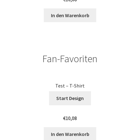
Cowboy – Western T Shirts Kaufen – Motive selber
In den Warenkorb
gestalten und bedrucken
Damas Schmuck / 925er Sterling Silberschmuck
Dart T Shirts Kaufen – Motive selber gestalten und
Fan-Favoriten
bedrucken
DDR T Shirts Kaufen – Motive selber gestalten und
bedrucken
Test – T-Shirt
Start Design
design your own
€
10,08
Deutschland T-Shirts & Trikots Kaufen selber gestalten
und bedrucken
In den Warenkorb