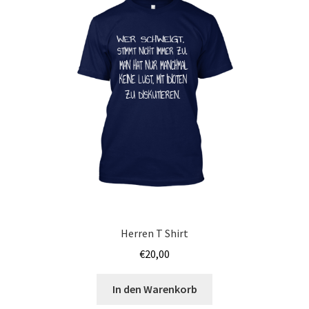
Bräutigam T Shirts Kaufen – Motive selber gestalten und
bedrucken
Bremen T Shirts Kaufen – Motive selber gestalten und
bedrucken
Cannabis T Shirts bedrucken mit Wunschname
Caps & Mützen bedrucken Aachen
Caps & Mützen bedrucken Bielefeld
Caps & Mützen bedrucken Bonn
Herren T Shirt
€
20,00
Caps & Mützen bedrucken Dortmund
In den Warenkorb
Caps & Mützen bedrucken Düsseldorf