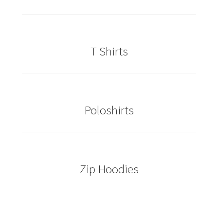
Cowboy – Western T Shirts Kaufen – Motive selber
gestalten und bedrucken
T Shirts
Damas Schmuck / 925er Sterling Silberschmuck
Dart T Shirts Kaufen – Motive selber gestalten und
bedrucken
Poloshirts
DDR T Shirts Kaufen – Motive selber gestalten und
bedrucken
design your own
Zip Hoodies
Deutschland T-Shirts & Trikots Kaufen selber gestalten
und bedrucken