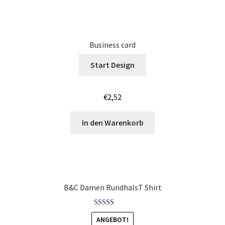
Löwen – Lion T-Shirts Kaufen – Motive selber gestalten
und bedrucken
Business card
Lustige T Shirts bedrucken mit Wunsch Motiv
Start Design
Mafia T Shirts Kaufen – Motive selber gestalten und
bedrucken
€
2,52
Maler & Lackierer T-Shirts für Männer Kaufen selber
In den Warenkorb
gestalten und bedrucken
Mammut T Shirts Kaufen – Motive selber gestalten und
bedrucken
B&C Damen RundhalsT Shirt
Manchester T Shirts Kaufen – Motive selber gestalten und
bedrucken
Bewertet mit
ANGEBOT!
5.00
von 5