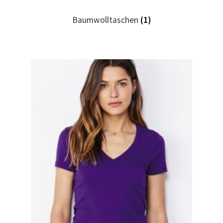
Baumwolltaschen
(1)
Hase, Bunny, Plüschtiere bedrucken Kaufen selber
gestalten und bedrucken
Hausmeister T Shirts Kaufen – Motive selber gestalten
und bedrucken
Hemden Kaufen – Motive selber gestalten und bedrucken
Herz für Drogen T Shirt
Herz für Kinder T Shirt
Hochzeit T Shirts Kaufen – Motive selber gestalten und
bedrucken
Hoodies Kaufen – Motive selber gestalten und bedrucken