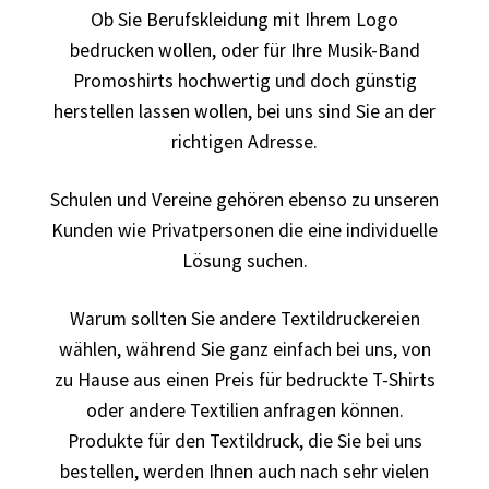
Ob Sie Berufskleidung mit Ihrem Logo
bedrucken
bedrucken wollen, oder für Ihre Musik-Band
Band T-Shirts Kaufen selber gestalten und bedrucken
Promoshirts hochwertig und doch günstig
herstellen lassen wollen, bei uns sind Sie an der
Batman T-Shirts Kaufen selber gestalten und bedrucken
richtigen Adresse.
Berg T Shirt Kaufen – Motive selber gestalten und
Schulen und Vereine gehören ebenso zu unseren
bedrucken
Kunden wie Privatpersonen die eine individuelle
Lösung suchen.
Besiktas Istanbul Fussball T-Shirts Kaufen selber
gestalten und bedrucken
Warum sollten Sie andere Textildruckereien
wählen, während Sie ganz einfach bei uns, von
Bier – Alkohol T Shirts Kaufen – Motive selber gestalten
zu Hause aus einen Preis für bedruckte T-Shirts
und bedrucken
oder andere Textilien anfragen können.
Produkte für den Textildruck, die Sie bei uns
Bike – Montainbike – Fahrrad T-Shirts Kaufen – Motive
bestellen, werden Ihnen auch nach sehr vielen
selber gestalten und bedrucken