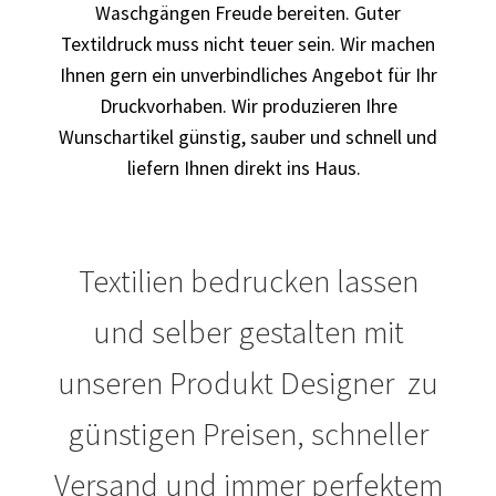
Waschgängen Freude bereiten. Guter
Textildruck muss nicht teuer sein. Wir machen
Blumen Print T-Shirts Kaufen selber gestalten und
bedrucken
Ihnen gern ein unverbindliches Angebot für Ihr
Druckvorhaben. Wir produzieren Ihre
Blusen Kaufen – Motive selber gestalten und bedrucken
Wunschartikel günstig, sauber und schnell und
liefern Ihnen direkt ins Haus.
Bosnien T Shirts Kaufen – Motive selber gestalten und
bedrucken
Textilien bedrucken lassen
Bowling T Shirts Kaufen – Motive selber gestalten und
bedrucken
und selber gestalten mit
Boxer T-Shirts Kaufen selber gestalten und bedrucken
unseren Produkt Designer zu
Braut T Shirts Kaufen – Motive selber gestalten und
günstigen Preisen, schneller
bedrucken
Versand und immer perfektem