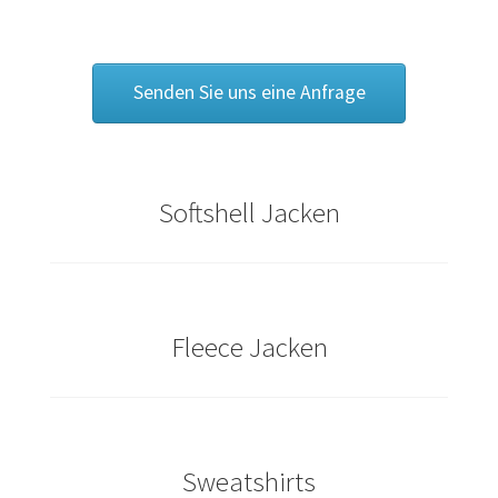
Caps & Mützen bedrucken Essen
Senden Sie uns eine Anfrage
Caps & Mützen bedrucken Köln
Caps & Mützen bedrucken Münster
Softshell Jacken
Caps & Mützen bedrucken Nürnberg
Caps & Mützen bedrucken Osnabrück
Caps & Mützen bedrucken Paderborn
Fleece Jacken
Caps & Mützen bedrucken Rheine
Comic T Shirts Kaufen – Motive selber gestalten und
Sweatshirts
bedrucken