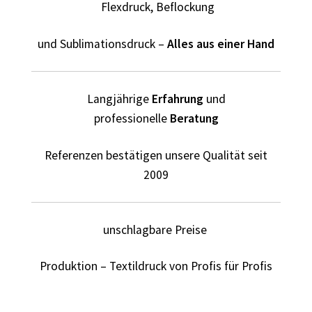
Flexdruck, Beflockung
Fliesenleger T Shirts Kaufen – Motive selber gestalten und
und Sublimationsdruck –
Alles aus einer Hand
bedrucken
Fotopuzzle bedrucken selber gestalten mit Foto
Langjährige
Erfahrung
und
professionelle
Beratung
Freundschaft T Shirts bedrucken mit Wunschname
Referenzen bestätigen unsere Qualität seit
Friseur T Shirts Kaufen – Motive selber gestalten und
2009
bedrucken
Fruit of the Loom Shirts – Sweatshirts – bedrucken
unschlagbare Preise
Fussball T-Shirts Kaufen selber gestalten und bedrucken
Produktion – Textildruck von Profis für Profis
Gamer T Shirts Kaufen – Motive selber gestalten und
bedrucken