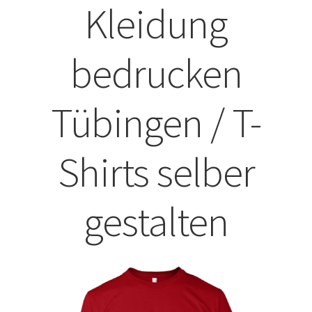
Kleidung
ABISHIRTS BEDRUCKEN Leonberg
bedrucken
ABISHIRTS BEDRUCKEN STUTTGART
ABISHIRTS BEDRUCKEN TÜBINGEN
Tübingen / T-
Affenpinscher T-Shirts Kaufen selber gestalten und
bedrucken
Shirts selber
Afghanischer Windhund T-Shirts Kaufen selber gestalten
gestalten
und bedrucken
Afrika T Shirts Kaufen – Motive selber gestalten und
bedrucken
Akbash Hunde T-Shirts Kaufen selber gestalten und