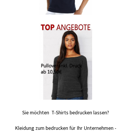
Autorennen T-Shirts Kaufen selber gestalten und
bedrucken
Babykleidung Kaufen – Motive selber gestalten und
bedrucken
Backen – Bäcker T Shirts Kaufen – Motive selber gestalten
und bedrucken
Bad Spencer T Shirt Kaufen – Motive selber gestalten und
bedrucken
Bagger T Shirt Kaufen – Motive selber gestalten und
Sie möchten T-Shirts bedrucken lassen?
bedrucken
Kleidung zum bedrucken für Ihr Unternehmen -
Bambi T Shirt Kaufen – Motive selber gestalten und