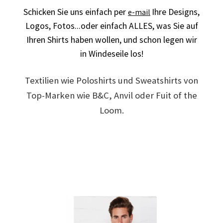
Schicken Sie uns einfach per
Ihre Designs,
e-mail
Arbeitskleidung BEDRUCKEN Leonberg / Berufsbekleidung
Logos,
Fotos...oder einfach ALLES,
was Sie auf
Ihren Shirts haben wollen, und schon legen wir
Arbeitskleidung bedrucken Much – Firmenlogo
in Windeseile los!
Arbeitskleidung bedrucken Niedersachsen – Firmenlogo
Textilien wie Poloshirts und Sweatshirts von
Arbeitskleidung bedrucken Oldenburg – Firmenlogo
Top-Marken wie B&C, Anvil oder Fuit of the
Loom.
Arbeitskleidung bedrucken Osnabrück – Firmenlogo
Arbeitskleidung BEDRUCKEN SCHORNDORF /
Berufsbekleidung
Arbeitskleidung bedrucken Schwerin – Firmenlogo
Arbeitskleidung BEDRUCKEN Sindelfingen /