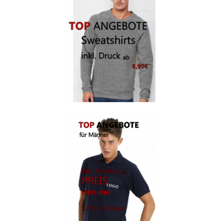
Berufsbekleidung
Arbeitskleidung BEDRUCKEN STUTTGART /
Berufsbekleidung
Arbeitskleidung BEDRUCKEN WAIBLINGEN /
Berufsbekleidung
Arbeitskleidung bedrucken Wilhelmshaven – Firmenlogo
Arbeitskleidung bedrucken Wolfsburg – Firmenlogo
Arbeitspullover bedrucken
Arbeitsshirts bedrucken – Arbeitskleidung
Ärzte T Shirts Kaufen – Motive selber gestalten und
bedrucken