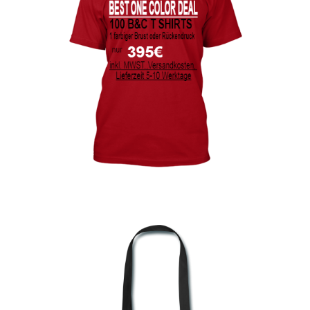
bedrucken
Akbash Hunde T-Shirts Kaufen selber gestalten und
bedrucken
American Bulldog T Shirts Kaufen – Motive selber
gestalten und bedrucken
Arbeitshosen günstig bedrucken
Arbeitsjacken günstig bedrucken
Arbeitskleidung bedrucken Alfeld – Firmenlogo
Arbeitskleidung bedrucken Ankum – Firmenlogo
Arbeitskleidung bedrucken Aurich – Firmenlogo