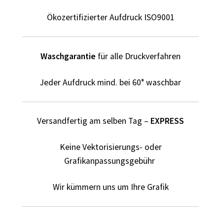
Elektriker T-Shirts für Männer selber gestalten und
bedrucken
Ökozertifizierter Aufdruck ISO9001
Elfe T Shirts Kaufen – Motive selber gestalten und
bedrucken
Waschgarantie
für alle Druckverfahren
Erotik – Sex T Shirts Kaufen – Motive selber gestalten und
Jeder Aufdruck mind. bei 60° waschbar
bedrucken
Evolution T-Shirts Kaufen selber gestalten und bedrucken
Versandfertig am selben Tag –
EXPRESS
Fanartikel – kaufen selber gestalten und bedrucken lassen
Keine Vektorisierungs- oder
Grafikanpassungsgebühr
Fantasy T Shirts Kaufen – Motive selber gestalten und
bedrucken
Wir kümmern uns um Ihre Grafik
Flamingo T Shirts Kaufen – Motive selber gestalten und
bedrucken