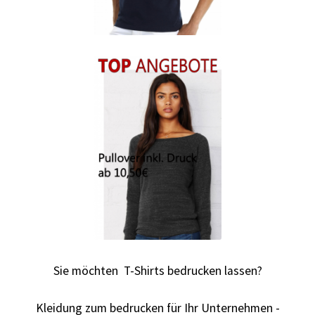
Autorennen T-Shirts Kaufen selber gestalten und
bedrucken
Babykleidung Kaufen – Motive selber gestalten und
bedrucken
Backen – Bäcker T Shirts Kaufen – Motive selber gestalten
und bedrucken
Bad Spencer T Shirt Kaufen – Motive selber gestalten und
bedrucken
Bagger T Shirt Kaufen – Motive selber gestalten und
Sie möchten T-Shirts bedrucken lassen?
bedrucken
Kleidung zum bedrucken für Ihr Unternehmen -
Bambi T Shirt Kaufen – Motive selber gestalten und