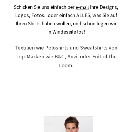
Schicken Sie uns einfach per
Ihre Designs,
e-mail
Arbeitskleidung BEDRUCKEN Leonberg / Berufsbekleidung
Logos,
Fotos...oder einfach ALLES,
was Sie auf
Ihren Shirts haben wollen, und schon legen wir
Arbeitskleidung bedrucken Much – Firmenlogo
in Windeseile los!
Arbeitskleidung bedrucken Niedersachsen – Firmenlogo
Textilien wie Poloshirts und Sweatshirts von
Arbeitskleidung bedrucken Oldenburg – Firmenlogo
Top-Marken wie B&C, Anvil oder Fuit of the
Loom.
Arbeitskleidung bedrucken Osnabrück – Firmenlogo
Arbeitskleidung BEDRUCKEN SCHORNDORF /
Berufsbekleidung
Arbeitskleidung bedrucken Schwerin – Firmenlogo
Arbeitskleidung BEDRUCKEN Sindelfingen /