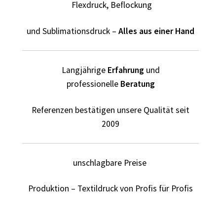
Flexdruck, Beflockung
Fliesenleger T Shirts Kaufen – Motive selber gestalten und
und Sublimationsdruck –
Alles aus einer Hand
bedrucken
Fotopuzzle bedrucken selber gestalten mit Foto
Langjährige
Erfahrung
und
professionelle
Beratung
Freundschaft T Shirts bedrucken mit Wunschname
Referenzen bestätigen unsere Qualität seit
Friseur T Shirts Kaufen – Motive selber gestalten und
2009
bedrucken
Fruit of the Loom Shirts – Sweatshirts – bedrucken
unschlagbare Preise
Fussball T-Shirts Kaufen selber gestalten und bedrucken
Produktion – Textildruck von Profis für Profis
Gamer T Shirts Kaufen – Motive selber gestalten und
bedrucken