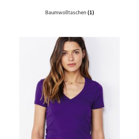
Baumwolltaschen
(1)
Hase, Bunny, Plüschtiere bedrucken Kaufen selber
gestalten und bedrucken
Hausmeister T Shirts Kaufen – Motive selber gestalten
und bedrucken
Hemden Kaufen – Motive selber gestalten und bedrucken
Herz für Drogen T Shirt
Herz für Kinder T Shirt
Hochzeit T Shirts Kaufen – Motive selber gestalten und
bedrucken
Hoodies Kaufen – Motive selber gestalten und bedrucken