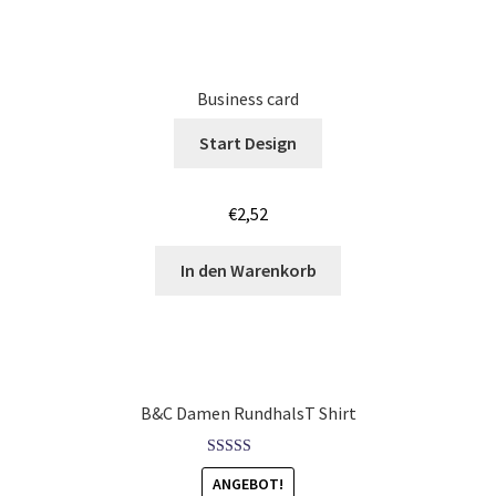
Löwen – Lion T-Shirts Kaufen – Motive selber gestalten
und bedrucken
Business card
Lustige T Shirts bedrucken mit Wunsch Motiv
Start Design
Mafia T Shirts Kaufen – Motive selber gestalten und
bedrucken
€
2,52
Maler & Lackierer T-Shirts für Männer Kaufen selber
In den Warenkorb
gestalten und bedrucken
Mammut T Shirts Kaufen – Motive selber gestalten und
bedrucken
B&C Damen RundhalsT Shirt
Manchester T Shirts Kaufen – Motive selber gestalten und
bedrucken
Bewertet mit
ANGEBOT!
5.00
von 5