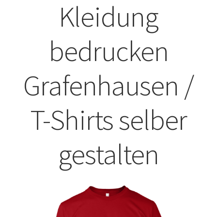
Kleidung
ABISHIRTS BEDRUCKEN Leonberg
bedrucken
ABISHIRTS BEDRUCKEN STUTTGART
ABISHIRTS BEDRUCKEN TÜBINGEN
Grafenhausen /
Affenpinscher T-Shirts Kaufen selber gestalten und
bedrucken
T-Shirts selber
Afghanischer Windhund T-Shirts Kaufen selber gestalten
gestalten
und bedrucken
Afrika T Shirts Kaufen – Motive selber gestalten und
bedrucken
Akbash Hunde T-Shirts Kaufen selber gestalten und