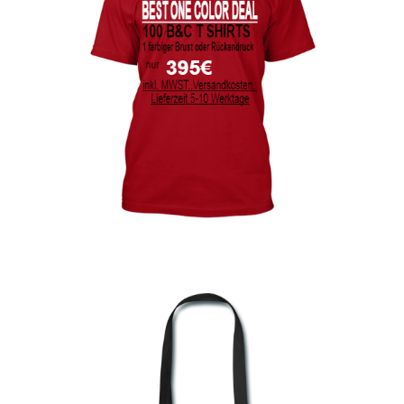
bedrucken
Akbash Hunde T-Shirts Kaufen selber gestalten und
bedrucken
American Bulldog T Shirts Kaufen – Motive selber
gestalten und bedrucken
Arbeitshosen günstig bedrucken
Arbeitsjacken günstig bedrucken
Arbeitskleidung bedrucken Alfeld – Firmenlogo
Arbeitskleidung bedrucken Ankum – Firmenlogo
Arbeitskleidung bedrucken Aurich – Firmenlogo