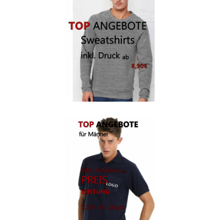
Berufsbekleidung
Arbeitskleidung BEDRUCKEN STUTTGART /
Berufsbekleidung
Arbeitskleidung BEDRUCKEN WAIBLINGEN /
Berufsbekleidung
Arbeitskleidung bedrucken Wilhelmshaven – Firmenlogo
Arbeitskleidung bedrucken Wolfsburg – Firmenlogo
Arbeitspullover bedrucken
Arbeitsshirts bedrucken – Arbeitskleidung
Ärzte T Shirts Kaufen – Motive selber gestalten und
bedrucken