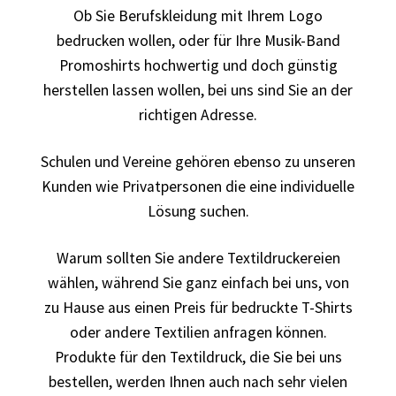
Ob Sie Berufskleidung mit Ihrem Logo
bedrucken
bedrucken wollen, oder für Ihre Musik-Band
Band T-Shirts Kaufen selber gestalten und bedrucken
Promoshirts hochwertig und doch günstig
herstellen lassen wollen, bei uns sind Sie an der
Batman T-Shirts Kaufen selber gestalten und bedrucken
richtigen Adresse.
Berg T Shirt Kaufen – Motive selber gestalten und
Schulen und Vereine gehören ebenso zu unseren
bedrucken
Kunden wie Privatpersonen die eine individuelle
Lösung suchen.
Besiktas Istanbul Fussball T-Shirts Kaufen selber
gestalten und bedrucken
Warum sollten Sie andere Textildruckereien
wählen, während Sie ganz einfach bei uns, von
Bier – Alkohol T Shirts Kaufen – Motive selber gestalten
zu Hause aus einen Preis für bedruckte T-Shirts
und bedrucken
oder andere Textilien anfragen können.
Produkte für den Textildruck, die Sie bei uns
Bike – Montainbike – Fahrrad T-Shirts Kaufen – Motive
bestellen, werden Ihnen auch nach sehr vielen
selber gestalten und bedrucken