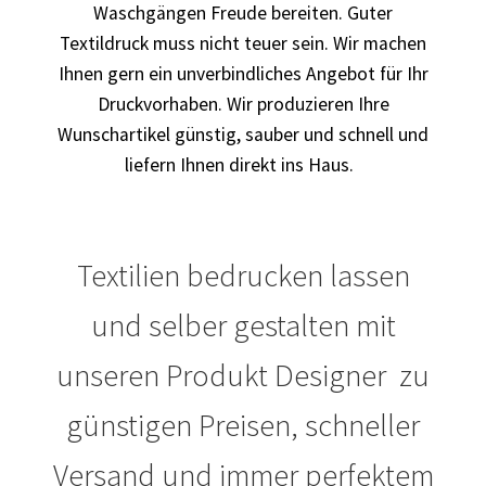
Waschgängen Freude bereiten. Guter
Textildruck muss nicht teuer sein. Wir machen
Blumen Print T-Shirts Kaufen selber gestalten und
bedrucken
Ihnen gern ein unverbindliches Angebot für Ihr
Druckvorhaben. Wir produzieren Ihre
Blusen Kaufen – Motive selber gestalten und bedrucken
Wunschartikel günstig, sauber und schnell und
liefern Ihnen direkt ins Haus.
Bosnien T Shirts Kaufen – Motive selber gestalten und
bedrucken
Textilien bedrucken lassen
Bowling T Shirts Kaufen – Motive selber gestalten und
bedrucken
und selber gestalten mit
Boxer T-Shirts Kaufen selber gestalten und bedrucken
unseren Produkt Designer zu
Braut T Shirts Kaufen – Motive selber gestalten und
günstigen Preisen, schneller
bedrucken
Versand und immer perfektem