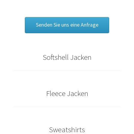
Caps & Mützen bedrucken Essen
Senden Sie uns eine Anfrage
Caps & Mützen bedrucken Köln
Caps & Mützen bedrucken Münster
Softshell Jacken
Caps & Mützen bedrucken Nürnberg
Caps & Mützen bedrucken Osnabrück
Caps & Mützen bedrucken Paderborn
Fleece Jacken
Caps & Mützen bedrucken Rheine
Comic T Shirts Kaufen – Motive selber gestalten und
Sweatshirts
bedrucken