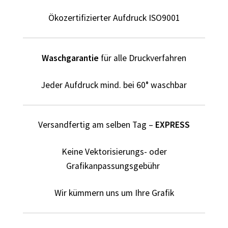
Elektriker T-Shirts für Männer selber gestalten und
bedrucken
Ökozertifizierter Aufdruck ISO9001
Elfe T Shirts Kaufen – Motive selber gestalten und
bedrucken
Waschgarantie
für alle Druckverfahren
Erotik – Sex T Shirts Kaufen – Motive selber gestalten und
Jeder Aufdruck mind. bei 60° waschbar
bedrucken
Evolution T-Shirts Kaufen selber gestalten und bedrucken
Versandfertig am selben Tag –
EXPRESS
Fanartikel – kaufen selber gestalten und bedrucken lassen
Keine Vektorisierungs- oder
Grafikanpassungsgebühr
Fantasy T Shirts Kaufen – Motive selber gestalten und
bedrucken
Wir kümmern uns um Ihre Grafik
Flamingo T Shirts Kaufen – Motive selber gestalten und
bedrucken