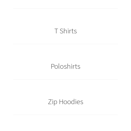
Cowboy – Western T Shirts Kaufen – Motive selber
gestalten und bedrucken
T Shirts
Damas Schmuck / 925er Sterling Silberschmuck
Dart T Shirts Kaufen – Motive selber gestalten und
bedrucken
Poloshirts
DDR T Shirts Kaufen – Motive selber gestalten und
bedrucken
design your own
Zip Hoodies
Deutschland T-Shirts & Trikots Kaufen selber gestalten
und bedrucken