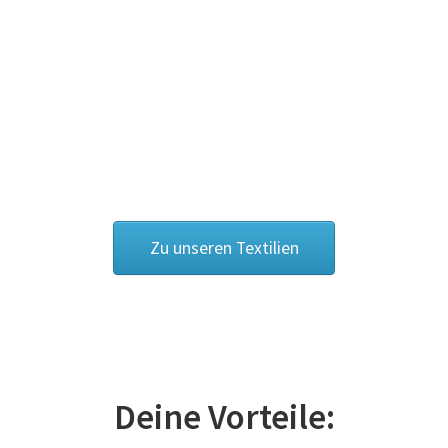
Cowboy – Western T Shirts Kaufen – Motive selber
gestalten und bedrucken
Damas Schmuck / 925er Sterling Silberschmuck
Dart T Shirts Kaufen – Motive selber gestalten und
bedrucken
Zu unseren Textilien
DDR T Shirts Kaufen – Motive selber gestalten und
bedrucken
design your own
Deutschland T-Shirts & Trikots Kaufen selber gestalten
und bedrucken
Deine Vorteile: