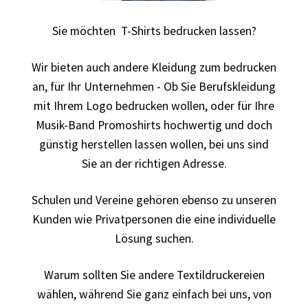
Sie möchten T-Shirts bedrucken lassen?
Autorennen T-Shirts Kaufen selber gestalten und
bedrucken
Wir bieten auch andere Kleidung zum bedrucken
an, für Ihr Unternehmen - Ob Sie Berufskleidung
Babykleidung Kaufen – Motive selber gestalten und
mit Ihrem Logo bedrucken wollen, oder für Ihre
bedrucken
Musik-Band Promoshirts hochwertig und doch
Backen – Bäcker T Shirts Kaufen – Motive selber gestalten
günstig herstellen lassen wollen, bei uns sind
und bedrucken
Sie an der richtigen Adresse.
Bad Spencer T Shirt Kaufen – Motive selber gestalten und
Schulen und Vereine gehören ebenso zu unseren
bedrucken
Kunden wie Privatpersonen die eine individuelle
Lösung suchen.
Bagger T Shirt Kaufen – Motive selber gestalten und
bedrucken
Warum sollten Sie andere Textildruckereien
wählen, während Sie ganz einfach bei uns, von
Bambi T Shirt Kaufen – Motive selber gestalten und