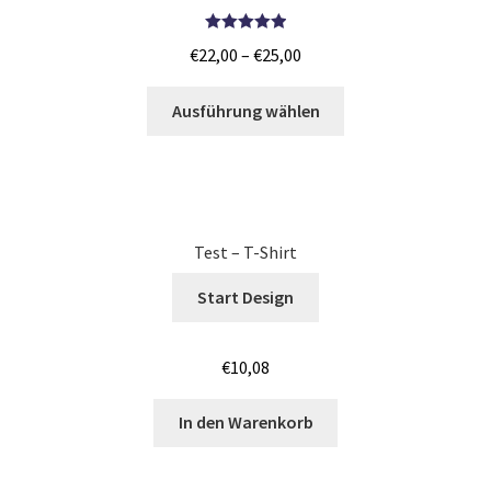
Junggesellenabschied SHIRTS BEDRUCKEN BÖBLINGEN /
JGA
Bewertet mit
€
22,00
–
€
25,00
5.00
von 5
Junggesellenabschied SHIRTS BEDRUCKEN COTTBUS /
Ausführung wählen
JGA
Junggesellenabschied SHIRTS BEDRUCKEN DRESDEN /
JGA
Test – T-Shirt
Junggesellenabschied SHIRTS BEDRUCKEN Stuttgart /
JGA
Start Design
Jutebeutel – Baumwolltaschen bedrucken Bamberg
€
10,08
Jutebeutel – Baumwolltaschen bedrucken Bayreuth
In den Warenkorb
Jutebeutel – Baumwolltaschen bedrucken Mainz