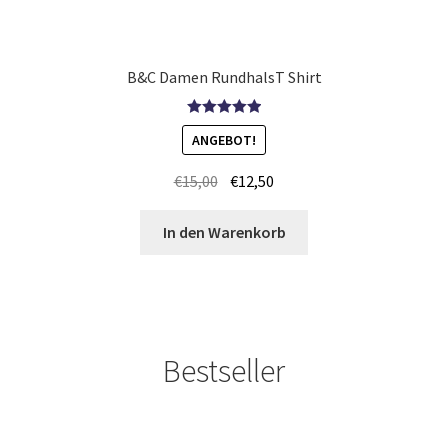
Kampfsport T Shirts Kaufen – Motive selber gestalten und
bedrucken
B&C Damen RundhalsT Shirt
Kapuzenjacken Kaufen – Motive selber gestalten und
Bewertet mit
bedrucken
ANGEBOT!
5.00
von 5
€
15,00
€
12,50
Karate T-Shirts Kaufen selber gestalten und bedrucken
In den Warenkorb
Kasse
Katzen T-Shirts Kaufen selber gestalten und bedrucken
Keep Calm T-Shirts Kaufen – Motive selber gestalten und
Bestseller
bedrucken
Kicker T Shirts Kaufen – Motive selber gestalten und
bedrucken