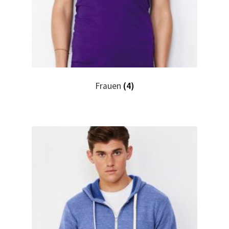
Hase, Bunny, Plüschtiere bedrucken Kaufen selber
gestalten und bedrucken
Hausmeister T Shirts Kaufen – Motive selber gestalten
und bedrucken
Frauen
(4)
Hemden Kaufen – Motive selber gestalten und bedrucken
Herz für Drogen T Shirt
Herz für Kinder T Shirt
Hochzeit T Shirts Kaufen – Motive selber gestalten und
bedrucken
Hoodies Kaufen – Motive selber gestalten und bedrucken