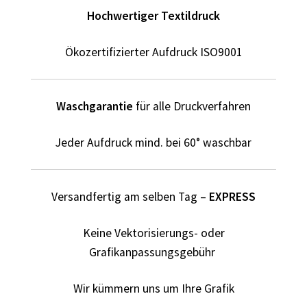
Dildo T Shirts Kaufen – Motive selber gestalten und
Hochwertiger Textildruck
bedrucken
Ökozertifizierter Aufdruck ISO9001
Dinosaurier T-Shirts Kaufen selber gestalten und
bedrucken
Waschgarantie
für alle Druckverfahren
Dortmund T Shirts Kaufen – Motive selber gestalten und
bedrucken
Jeder Aufdruck mind. bei 60° waschbar
Drucktechniken
Versandfertig am selben Tag –
EXPRESS
Einhorn T Shirt Kaufen – Motive selber gestalten und
bedrucken
Keine Vektorisierungs- oder
Grafikanpassungsgebühr
Elefant T Shirts Kaufen – Motive selber gestalten und
bedrucken
Wir kümmern uns um Ihre Grafik