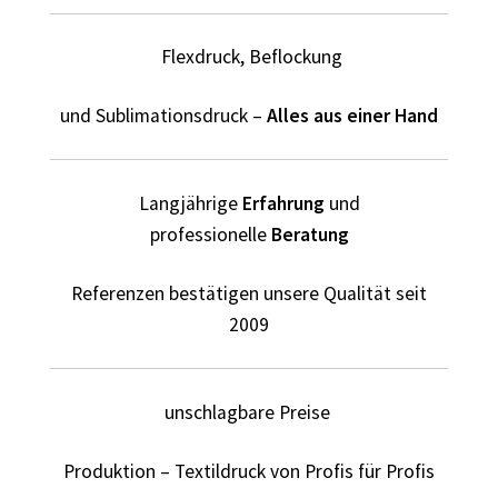
Elektriker T-Shirts für Männer selber gestalten und
bedrucken
Flexdruck, Beflockung
Elfe T Shirts Kaufen – Motive selber gestalten und
und Sublimationsdruck –
Alles aus einer Hand
bedrucken
Erotik – Sex T Shirts Kaufen – Motive selber gestalten und
Langjährige
Erfahrung
und
bedrucken
professionelle
Beratung
Evolution T-Shirts Kaufen selber gestalten und bedrucken
Referenzen bestätigen unsere Qualität seit
Fanartikel – kaufen selber gestalten und bedrucken lassen
2009
Fantasy T Shirts Kaufen – Motive selber gestalten und
bedrucken
unschlagbare Preise
Flamingo T Shirts Kaufen – Motive selber gestalten und
Produktion – Textildruck von Profis für Profis
bedrucken