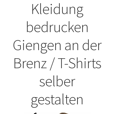
Kleidung
ABISHIRTS BEDRUCKEN Leonberg
bedrucken
ABISHIRTS BEDRUCKEN STUTTGART
ABISHIRTS BEDRUCKEN TÜBINGEN
Giengen an der
Affenpinscher T-Shirts Kaufen selber gestalten und
bedrucken
Brenz / T-Shirts
Afghanischer Windhund T-Shirts Kaufen selber gestalten
selber
und bedrucken
Afrika T Shirts Kaufen – Motive selber gestalten und
gestalten
bedrucken
Akbash Hunde T-Shirts Kaufen selber gestalten und