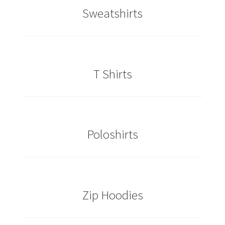
Sweatshirts
Caps & Mützen bedrucken Essen
Caps & Mützen bedrucken Köln
T Shirts
Caps & Mützen bedrucken Münster
Caps & Mützen bedrucken Nürnberg
Caps & Mützen bedrucken Osnabrück
Poloshirts
Caps & Mützen bedrucken Paderborn
Caps & Mützen bedrucken Rheine
Zip Hoodies
Comic T Shirts Kaufen – Motive selber gestalten und
bedrucken