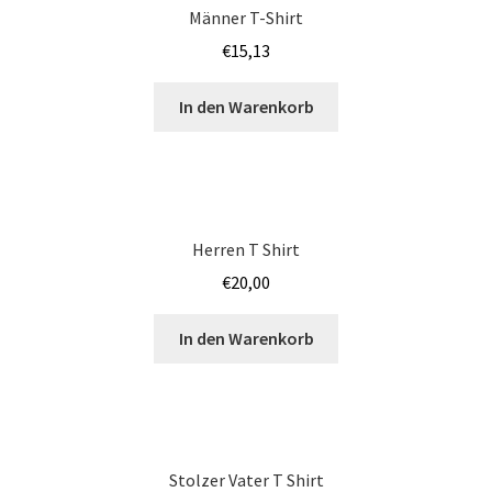
Männer T-Shirt
Iphone Hülle – Case bedrucken selber gestalten mit Foto –
€
15,13
Handyhülle
In den Warenkorb
Japan T Shirts Kaufen – Motive selber gestalten und
bedrucken
JGA SHIRTS BEDRUCKEN STUTTGART
Herren T Shirt
Jogginghosen Kaufen – Motive selber gestalten und
€
20,00
bedrucken
In den Warenkorb
Judo T-Shirts Kaufen selber gestalten und bedrucken
Junggesellenabschied – JGA T-Shirts günstig bedrucken
ab 9,99€
Stolzer Vater T Shirt