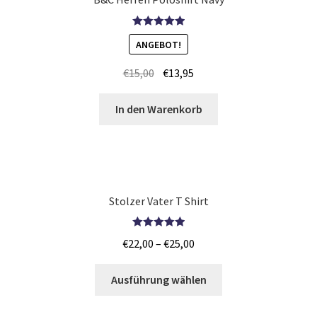
Jutebeutel – Baumwolltaschen Günstig bedrucken Trier
Bewertet mit
ANGEBOT!
5.00
von 5
Jutebeutel – Baumwolltaschen Günstig bedrucken
€
15,00
€
13,95
Wetzlar
In den Warenkorb
Kaffee T Shirts Kaufen – Motive selber gestalten und
bedrucken
Kaktus T Shirts Kaufen – Motive selber gestalten und
bedrucken
Stolzer Vater T Shirt
kamera T Shirts Kaufen – Motive selber gestalten und
Bewertet mit
€
22,00
–
€
25,00
bedrucken
5.00
von 5
Ausführung wählen
Kamikaze T Shirts Kaufen – Motive selber gestalten und
bedrucken