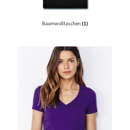
Geburtstag T Shirts bedrucken Karlsruhe mit Wunsch
Motiv
Baumwolltaschen
(1)
Geburtstag T Shirts bedrucken Stuttgart mit Wunsch
Motiv
Geige – Violin T Shirts Kaufen – Motive selber gestalten
und bedrucken
Glück T Shirts Kaufen – Motive selber gestalten und
bedrucken
Handball T-Shirts Kaufen selber gestalten und bedrucken
Handwerker T Shirts bedrucken Kaufen selber gestalten
und bedrucken