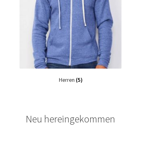
Horror T Shirts Kaufen – Motive selber gestalten und
bedrucken
I Love T Shirts Dresden mit Wunschname
I Love T Shirts Helmstedt mit Wunschname
I Love T Shirts Magdeburg mit Wunschname
Herren
(5)
Impressum
Indianer T Shirts Kaufen – Motive selber gestalten und
bedrucken
Neu hereingekommen
Indisch T Shirts Kaufen – Motive selber gestalten und
bedrucken