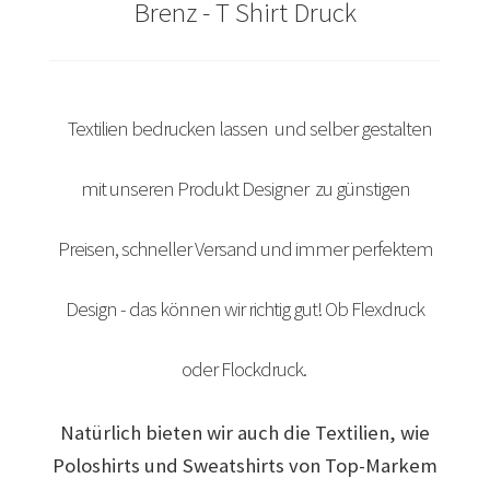
Brenz - T Shirt Druck
Arbeitskleidung bedrucken Bad Bentheim – Firmenlogo
Arbeitskleidung bedrucken Bad Essen – Firmenlogo
Textilien bedrucken lassen und selber gestalten
Arbeitskleidung BEDRUCKEN Böblingen /
Berufsbekleidung
mit unseren Produkt Designer zu günstigen
Arbeitskleidung bedrucken Braunschweig – Firmenlogo
Preisen, schneller Versand und immer perfektem
Arbeitskleidung bedrucken Dresden – Firmenlogo
Design - das können wir richtig gut! Ob Flexdruck
Arbeitskleidung bedrucken Göttingen – Firmenlogo
oder Flockdruck.
Arbeitskleidung bedrucken Hamburg – Firmenlogo
Natürlich bieten wir auch die Textilien, wie
Arbeitskleidung bedrucken Hannover – Firmenlogo
Poloshirts und Sweatshirts von Top-Markem