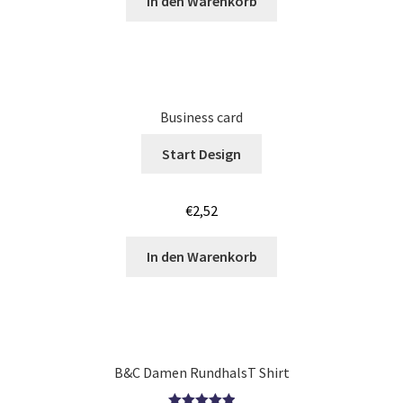
In den Warenkorb
Körper – Skelett T Shirts Kaufen – Motive selber gestalten
und bedrucken
Kroatien T Shirts Kaufen – Motive selber gestalten und
Business card
bedrucken
Start Design
Langarmshirts Kaufen – Motive selber gestalten und
bedrucken
€
2,52
Laufshirts günstig bedrucken
In den Warenkorb
Leopard – Tier T-Shirts Kaufen selber gestalten und
bedrucken
B&C Damen RundhalsT Shirt
Logo – bedrucken für Vereine & Firmen