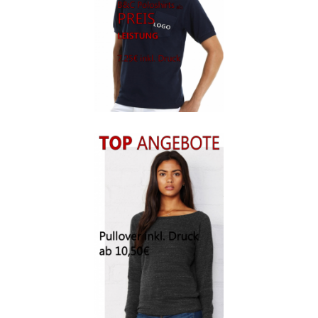
Berufsbekleidung
Arbeitskleidung BEDRUCKEN STUTTGART /
Berufsbekleidung
Arbeitskleidung BEDRUCKEN WAIBLINGEN /
Berufsbekleidung
Arbeitskleidung bedrucken Wilhelmshaven – Firmenlogo
Arbeitskleidung bedrucken Wolfsburg – Firmenlogo
Arbeitspullover bedrucken
Arbeitsshirts bedrucken – Arbeitskleidung
Ärzte T Shirts Kaufen – Motive selber gestalten und
bedrucken