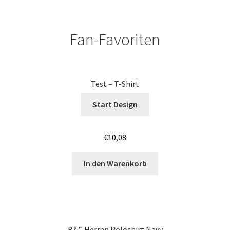
Jutebeutel – Baumwolltaschen bedrucken Mannheim
Fan-Favoriten
Jutebeutel – Baumwolltaschen bedrucken Nürnberg
Jutebeutel – Baumwolltaschen bedrucken Saarbrücken
Test – T-Shirt
Jutebeutel – Baumwolltaschen bedrucken Wiesbaden
Start Design
Jutebeutel – Baumwolltaschen bedrucken Würzburg
€
10,08
Jutebeutel – Baumwolltaschen Günstig bedrucken Bonn
In den Warenkorb
Jutebeutel – Baumwolltaschen Günstig bedrucken
Koblenz
Jutebeutel – Baumwolltaschen Günstig bedrucken Köln
B&C Herren Poloshirt Navy