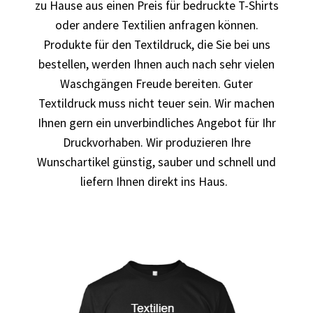
zu Hause aus einen Preis für bedruckte T-Shirts
bedrucken
oder andere Textilien anfragen können.
Produkte für den Textildruck, die Sie bei uns
Band T-Shirts Kaufen selber gestalten und bedrucken
bestellen, werden Ihnen auch nach sehr vielen
Waschgängen Freude bereiten. Guter
Batman T-Shirts Kaufen selber gestalten und bedrucken
Textildruck muss nicht teuer sein. Wir machen
Ihnen gern ein unverbindliches Angebot für Ihr
Berg T Shirt Kaufen – Motive selber gestalten und
bedrucken
Druckvorhaben. Wir produzieren Ihre
Wunschartikel günstig, sauber und schnell und
Besiktas Istanbul Fussball T-Shirts Kaufen selber
liefern Ihnen direkt ins Haus.
gestalten und bedrucken
Bier – Alkohol T Shirts Kaufen – Motive selber gestalten
und bedrucken
Bike – Montainbike – Fahrrad T-Shirts Kaufen – Motive
selber gestalten und bedrucken