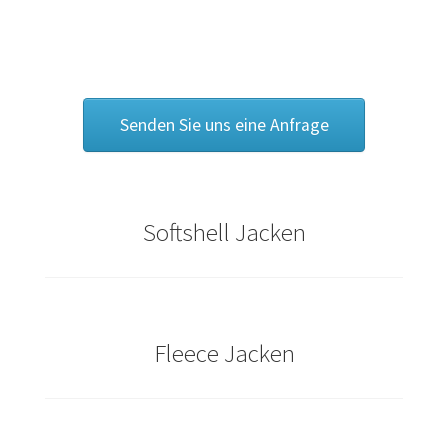
Bräutigam T Shirts Kaufen – Motive selber gestalten und
bedrucken
Bremen T Shirts Kaufen – Motive selber gestalten und
bedrucken
Senden Sie uns eine Anfrage
Cannabis T Shirts bedrucken mit Wunschname
Caps & Mützen bedrucken Aachen
Softshell Jacken
Caps & Mützen bedrucken Bielefeld
Caps & Mützen bedrucken Bonn
Fleece Jacken
Caps & Mützen bedrucken Dortmund
Caps & Mützen bedrucken Düsseldorf