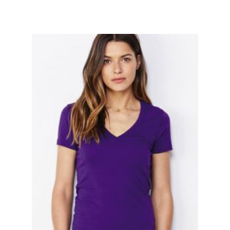
Geburtstag T Shirts bedrucken Karlsruhe mit Wunsch
Motiv
Geburtstag T Shirts bedrucken Stuttgart mit Wunsch
Motiv
Geige – Violin T Shirts Kaufen – Motive selber gestalten
und bedrucken
Glück T Shirts Kaufen – Motive selber gestalten und
bedrucken
Handball T-Shirts Kaufen selber gestalten und bedrucken
Handwerker T Shirts bedrucken Kaufen selber gestalten
und bedrucken