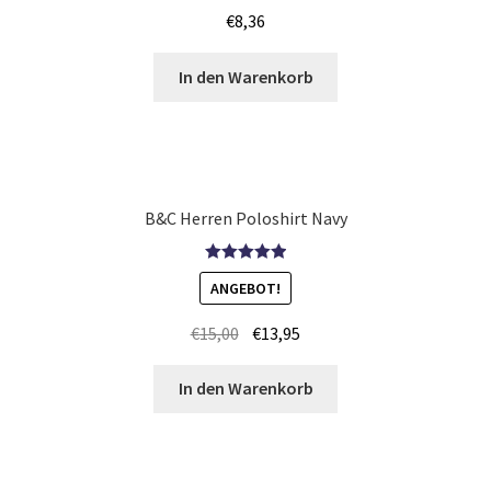
€
8,36
Kinder T Shirts bedrucken Leuna
In den Warenkorb
Kinder T Shirts bedrucken Stuttgart
Kissenbezüge Kaufen – Motive selber gestalten und
bedrucken
B&C Herren Poloshirt Navy
Koala T-Shirts Kaufen selber gestalten und bedrucken
Bewertet mit
ANGEBOT!
5.00
von 5
Koch Motiv T-Shirts Kaufen selber gestalten und
€
15,00
€
13,95
bedrucken
In den Warenkorb
Kochjacken Kaufen – Motive selber gestalten und
bedrucken
Kontakt