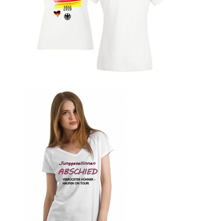
bedrucken
Band T-Shirts Kaufen selber gestalten und bedrucken
Batman T-Shirts Kaufen selber gestalten und bedrucken
Berg T Shirt Kaufen – Motive selber gestalten und
bedrucken
Besiktas Istanbul Fussball T-Shirts Kaufen selber
gestalten und bedrucken
Bier – Alkohol T Shirts Kaufen – Motive selber gestalten
und bedrucken
Bike – Montainbike – Fahrrad T-Shirts Kaufen – Motive
selber gestalten und bedrucken