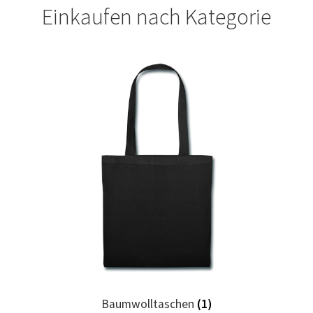
Einkaufen nach Kategorie
Fliesenleger T Shirts Kaufen – Motive selber gestalten und
bedrucken
Fotopuzzle bedrucken selber gestalten mit Foto
Freundschaft T Shirts bedrucken mit Wunschname
Friseur T Shirts Kaufen – Motive selber gestalten und
bedrucken
Fruit of the Loom Shirts – Sweatshirts – bedrucken
Fussball T-Shirts Kaufen selber gestalten und bedrucken
Gamer T Shirts Kaufen – Motive selber gestalten und
Baumwolltaschen
(1)
bedrucken