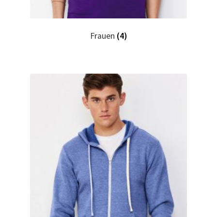
Hase, Bunny, Plüschtiere bedrucken Kaufen selber
gestalten und bedrucken
Frauen
(4)
Hausmeister T Shirts Kaufen – Motive selber gestalten
und bedrucken
Hemden Kaufen – Motive selber gestalten und bedrucken
Herz für Drogen T Shirt
Herz für Kinder T Shirt
Hochzeit T Shirts Kaufen – Motive selber gestalten und
bedrucken
Hoodies Kaufen – Motive selber gestalten und bedrucken