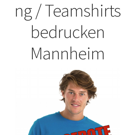
ng / Teamshirts
ABISHIRTS BEDRUCKEN Leonberg
bedrucken
ABISHIRTS BEDRUCKEN STUTTGART
ABISHIRTS BEDRUCKEN TÜBINGEN
Mannheim
Affenpinscher T-Shirts Kaufen selber gestalten und
bedrucken
Afghanischer Windhund T-Shirts Kaufen selber gestalten
und bedrucken
Afrika T Shirts Kaufen – Motive selber gestalten und
bedrucken
Akbash Hunde T-Shirts Kaufen selber gestalten und