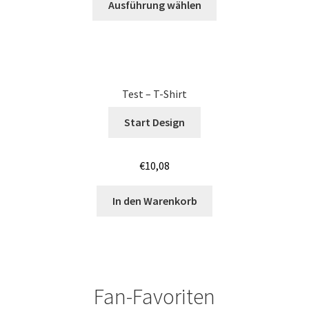
Ausführung wählen
Junggesellenabschied SHIRTS BEDRUCKEN BÖBLINGEN /
JGA
Junggesellenabschied SHIRTS BEDRUCKEN COTTBUS /
JGA
Test – T-Shirt
Junggesellenabschied SHIRTS BEDRUCKEN DRESDEN /
Start Design
JGA
€
10,08
Junggesellenabschied SHIRTS BEDRUCKEN Stuttgart /
JGA
In den Warenkorb
Jutebeutel – Baumwolltaschen bedrucken Bamberg
Jutebeutel – Baumwolltaschen bedrucken Bayreuth
Fan-Favoriten
Jutebeutel – Baumwolltaschen bedrucken Mainz