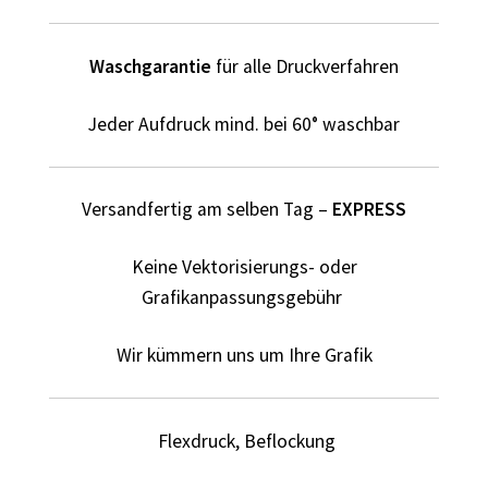
Dildo T Shirts Kaufen – Motive selber gestalten und
bedrucken
Waschgarantie
für alle Druckverfahren
Dinosaurier T-Shirts Kaufen selber gestalten und
bedrucken
Jeder Aufdruck mind. bei 60° waschbar
Dortmund T Shirts Kaufen – Motive selber gestalten und
bedrucken
Versandfertig am selben Tag –
EXPRESS
Drucktechniken
Keine Vektorisierungs- oder
Grafikanpassungsgebühr
Einhorn T Shirt Kaufen – Motive selber gestalten und
bedrucken
Wir kümmern uns um Ihre Grafik
Elefant T Shirts Kaufen – Motive selber gestalten und
bedrucken
Flexdruck, Beflockung