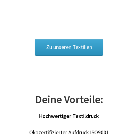
Cowboy – Western T Shirts Kaufen – Motive selber
gestalten und bedrucken
Damas Schmuck / 925er Sterling Silberschmuck
Zu unseren Textilien
Dart T Shirts Kaufen – Motive selber gestalten und
bedrucken
DDR T Shirts Kaufen – Motive selber gestalten und
bedrucken
Deine Vorteile:
design your own
Hochwertiger Textildruck
Deutschland T-Shirts & Trikots Kaufen selber gestalten
und bedrucken
Ökozertifizierter Aufdruck ISO9001