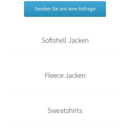
Bräutigam T Shirts Kaufen – Motive selber gestalten und
Senden Sie uns eine Anfrage
bedrucken
Bremen T Shirts Kaufen – Motive selber gestalten und
bedrucken
Softshell Jacken
Cannabis T Shirts bedrucken mit Wunschname
Caps & Mützen bedrucken Aachen
Fleece Jacken
Caps & Mützen bedrucken Bielefeld
Caps & Mützen bedrucken Bonn
Sweatshirts
Caps & Mützen bedrucken Dortmund
Caps & Mützen bedrucken Düsseldorf