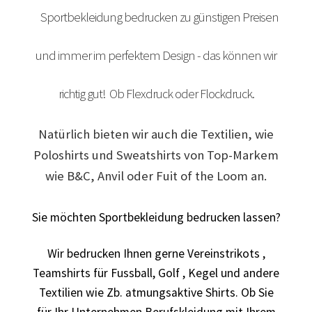
Sportbekleidung bedrucken zu günstigen Preisen
Arbeitskleidung bedrucken Bad Bentheim – Firmenlogo
und immer im perfektem Design - das können wir
Arbeitskleidung bedrucken Bad Essen – Firmenlogo
Arbeitskleidung BEDRUCKEN Böblingen /
richtig gut! Ob Flexdruck oder Flockdruck.
Berufsbekleidung
Natürlich bieten wir auch die Textilien, wie
Arbeitskleidung bedrucken Braunschweig – Firmenlogo
Poloshirts und Sweatshirts von Top-Markem
wie B&C, Anvil oder Fuit of the Loom an.
Arbeitskleidung bedrucken Dresden – Firmenlogo
Sie möchten Sportbekleidung bedrucken lassen?
Arbeitskleidung bedrucken Göttingen – Firmenlogo
Wir bedrucken Ihnen gerne Vereinstrikots ,
Arbeitskleidung bedrucken Hamburg – Firmenlogo
Teamshirts für Fussball, Golf , Kegel und andere
Textilien wie Zb. atmungsaktive Shirts. Ob Sie
Arbeitskleidung bedrucken Hannover – Firmenlogo