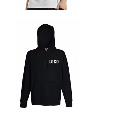
Blumen Print T-Shirts Kaufen selber gestalten und
bedrucken
Blusen Kaufen – Motive selber gestalten und bedrucken
Bosnien T Shirts Kaufen – Motive selber gestalten und
bedrucken
Bowling T Shirts Kaufen – Motive selber gestalten und
bedrucken
Boxer T-Shirts Kaufen selber gestalten und bedrucken
Braut T Shirts Kaufen – Motive selber gestalten und
bedrucken