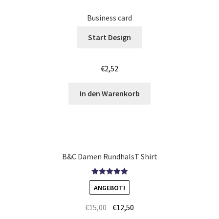
Business card
Körper – Skelett T Shirts Kaufen – Motive selber gestalten
und bedrucken
Start Design
Kroatien T Shirts Kaufen – Motive selber gestalten und
€
2,52
bedrucken
In den Warenkorb
Langarmshirts Kaufen – Motive selber gestalten und
bedrucken
Laufshirts günstig bedrucken
B&C Damen RundhalsT Shirt
Leopard – Tier T-Shirts Kaufen selber gestalten und
bedrucken
Bewertet mit
ANGEBOT!
5.00
von 5
Logo – bedrucken für Vereine & Firmen
€
15,00
€
12,50