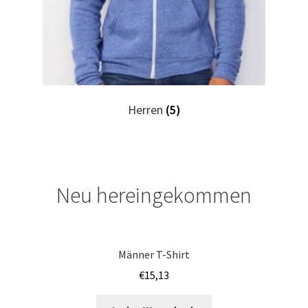
Horror T Shirts Kaufen – Motive selber gestalten und
bedrucken
I Love T Shirts Dresden mit Wunschname
Herren
(5)
I Love T Shirts Helmstedt mit Wunschname
I Love T Shirts Magdeburg mit Wunschname
Neu hereingekommen
Impressum
Indianer T Shirts Kaufen – Motive selber gestalten und
bedrucken
Männer T-Shirt
€
15,13
Indisch T Shirts Kaufen – Motive selber gestalten und
bedrucken