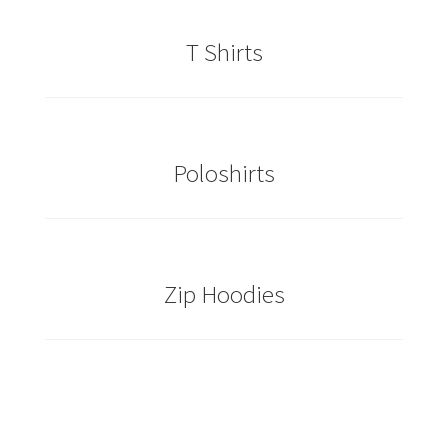
Caps & Mützen bedrucken Essen
T Shirts
Caps & Mützen bedrucken Köln
Caps & Mützen bedrucken Münster
Poloshirts
Caps & Mützen bedrucken Nürnberg
Caps & Mützen bedrucken Osnabrück
Zip Hoodies
Caps & Mützen bedrucken Paderborn
Caps & Mützen bedrucken Rheine
Comic T Shirts Kaufen – Motive selber gestalten und
bedrucken