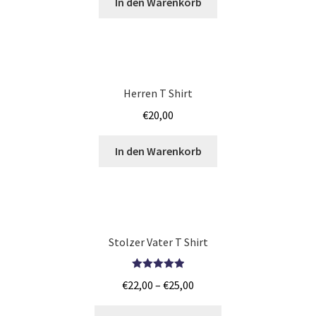
In den Warenkorb
Iphone Hülle – Case bedrucken selber gestalten mit Foto –
Handyhülle
Japan T Shirts Kaufen – Motive selber gestalten und
Herren T Shirt
bedrucken
€
20,00
JGA SHIRTS BEDRUCKEN STUTTGART
In den Warenkorb
Jogginghosen Kaufen – Motive selber gestalten und
bedrucken
Judo T-Shirts Kaufen selber gestalten und bedrucken
Stolzer Vater T Shirt
Junggesellenabschied – JGA T-Shirts günstig bedrucken
Bewertet mit
€
22,00
–
€
25,00
ab 9,99€
5.00
von 5