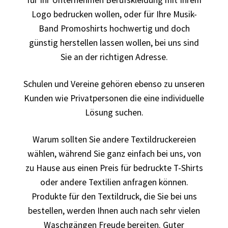
für Ihr Unternehmen Berufskleidung mit Ihrem
Arbeitskleidung BEDRUCKEN Leonberg / Berufsbekleidung
Logo bedrucken wollen, oder für Ihre Musik-
Band Promoshirts hochwertig und doch
Arbeitskleidung bedrucken Much – Firmenlogo
günstig herstellen lassen wollen, bei uns sind
Sie an der richtigen Adresse.
Arbeitskleidung bedrucken Niedersachsen – Firmenlogo
Schulen und Vereine gehören ebenso zu unseren
Arbeitskleidung bedrucken Oldenburg – Firmenlogo
Kunden wie Privatpersonen die eine individuelle
Lösung suchen.
Arbeitskleidung bedrucken Osnabrück – Firmenlogo
Warum sollten Sie andere Textildruckereien
Arbeitskleidung BEDRUCKEN SCHORNDORF /
wählen, während Sie ganz einfach bei uns, von
Berufsbekleidung
zu Hause aus einen Preis für bedruckte T-Shirts
oder andere Textilien anfragen können.
Arbeitskleidung bedrucken Schwerin – Firmenlogo
Produkte für den Textildruck, die Sie bei uns
bestellen, werden Ihnen auch nach sehr vielen
Arbeitskleidung BEDRUCKEN Sindelfingen /
Waschgängen Freude bereiten. Guter