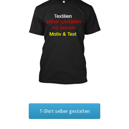
Blumen Print T-Shirts Kaufen selber gestalten und
bedrucken
Blusen Kaufen – Motive selber gestalten und bedrucken
Bosnien T Shirts Kaufen – Motive selber gestalten und
bedrucken
Bowling T Shirts Kaufen – Motive selber gestalten und
bedrucken
Boxer T-Shirts Kaufen selber gestalten und bedrucken
Braut T Shirts Kaufen – Motive selber gestalten und
T-Shirt selber gestalten
bedrucken