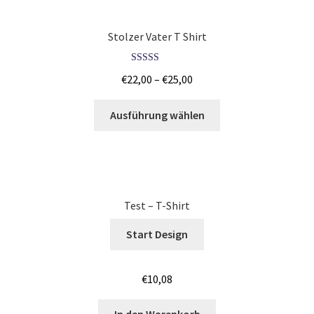
Junggesellenabschied SHIRTS BEDRUCKEN BÖBLINGEN /
JGA
Stolzer Vater T Shirt
Junggesellenabschied SHIRTS BEDRUCKEN COTTBUS /
Bewertet mit
JGA
€
22,00
–
€
25,00
5.00
von 5
Ausführung wählen
Junggesellenabschied SHIRTS BEDRUCKEN DRESDEN /
JGA
Junggesellenabschied SHIRTS BEDRUCKEN Stuttgart /
JGA
Test – T-Shirt
Jutebeutel – Baumwolltaschen bedrucken Bamberg
Start Design
Jutebeutel – Baumwolltaschen bedrucken Bayreuth
€
10,08
Jutebeutel – Baumwolltaschen bedrucken Mainz