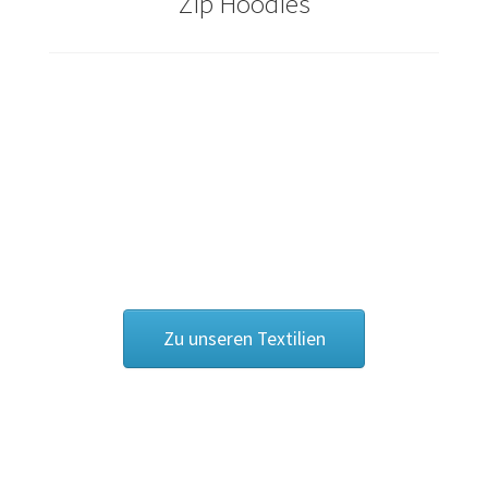
Zip Hoodies
Cowboy – Western T Shirts Kaufen – Motive selber
gestalten und bedrucken
Damas Schmuck / 925er Sterling Silberschmuck
Dart T Shirts Kaufen – Motive selber gestalten und
bedrucken
DDR T Shirts Kaufen – Motive selber gestalten und
bedrucken
Zu unseren Textilien
design your own
Deutschland T-Shirts & Trikots Kaufen selber gestalten
und bedrucken