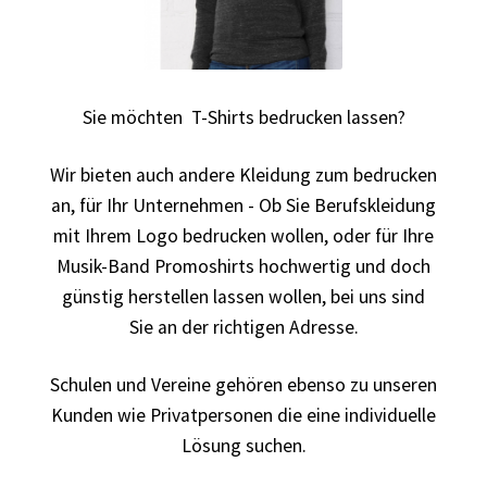
Autorennen T-Shirts Kaufen selber gestalten und
bedrucken
Sie möchten T-Shirts bedrucken lassen?
Babykleidung Kaufen – Motive selber gestalten und
bedrucken
Wir bieten auch andere Kleidung zum bedrucken
an, für Ihr Unternehmen - Ob Sie Berufskleidung
Backen – Bäcker T Shirts Kaufen – Motive selber gestalten
mit Ihrem Logo bedrucken wollen, oder für Ihre
und bedrucken
Musik-Band Promoshirts hochwertig und doch
günstig herstellen lassen wollen, bei uns sind
Bad Spencer T Shirt Kaufen – Motive selber gestalten und
Sie an der richtigen Adresse.
bedrucken
Schulen und Vereine gehören ebenso zu unseren
Bagger T Shirt Kaufen – Motive selber gestalten und
Kunden wie Privatpersonen die eine individuelle
bedrucken
Lösung suchen.
Bambi T Shirt Kaufen – Motive selber gestalten und