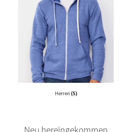
Horror T Shirts Kaufen – Motive selber gestalten und
bedrucken
I Love T Shirts Dresden mit Wunschname
I Love T Shirts Helmstedt mit Wunschname
I Love T Shirts Magdeburg mit Wunschname
Impressum
Herren
(5)
Indianer T Shirts Kaufen – Motive selber gestalten und
bedrucken
Indisch T Shirts Kaufen – Motive selber gestalten und
Neu hereingekommen
bedrucken