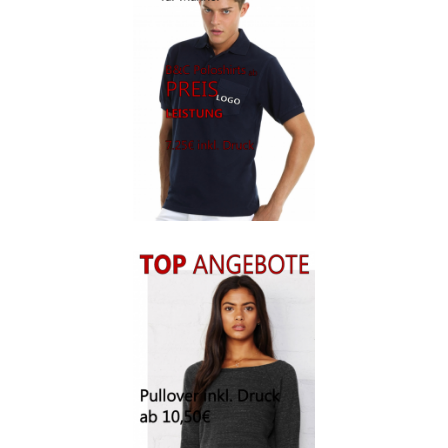
Berufsbekleidung
Arbeitskleidung BEDRUCKEN STUTTGART /
Berufsbekleidung
Arbeitskleidung BEDRUCKEN WAIBLINGEN /
Berufsbekleidung
Arbeitskleidung bedrucken Wilhelmshaven – Firmenlogo
Arbeitskleidung bedrucken Wolfsburg – Firmenlogo
Arbeitspullover bedrucken
Arbeitsshirts bedrucken – Arbeitskleidung
Ärzte T Shirts Kaufen – Motive selber gestalten und
bedrucken