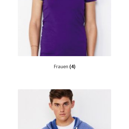
Hase, Bunny, Plüschtiere bedrucken Kaufen selber
gestalten und bedrucken
Hausmeister T Shirts Kaufen – Motive selber gestalten
und bedrucken
Hemden Kaufen – Motive selber gestalten und bedrucken
Frauen
(4)
Herz für Drogen T Shirt
Herz für Kinder T Shirt
Hochzeit T Shirts Kaufen – Motive selber gestalten und
bedrucken
Hoodies Kaufen – Motive selber gestalten und bedrucken