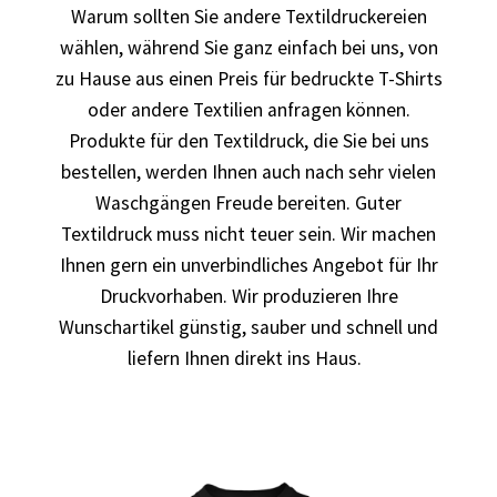
Warum sollten Sie andere Textildruckereien
bedrucken
wählen, während Sie ganz einfach bei uns, von
zu Hause aus einen Preis für bedruckte T-Shirts
Band T-Shirts Kaufen selber gestalten und bedrucken
oder andere Textilien anfragen können.
Batman T-Shirts Kaufen selber gestalten und bedrucken
Produkte für den Textildruck, die Sie bei uns
bestellen, werden Ihnen auch nach sehr vielen
Berg T Shirt Kaufen – Motive selber gestalten und
Waschgängen Freude bereiten. Guter
bedrucken
Textildruck muss nicht teuer sein. Wir machen
Ihnen gern ein unverbindliches Angebot für Ihr
Besiktas Istanbul Fussball T-Shirts Kaufen selber
Druckvorhaben. Wir produzieren Ihre
gestalten und bedrucken
Wunschartikel günstig, sauber und schnell und
liefern Ihnen direkt ins Haus.
Bier – Alkohol T Shirts Kaufen – Motive selber gestalten
und bedrucken
Bike – Montainbike – Fahrrad T-Shirts Kaufen – Motive
selber gestalten und bedrucken