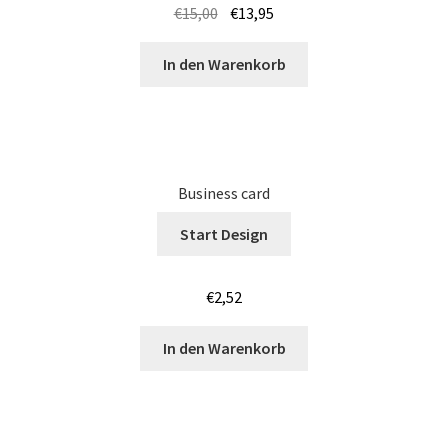
€
15,00
€
13,95
Körper – Skelett T Shirts Kaufen – Motive selber gestalten
In den Warenkorb
und bedrucken
Kroatien T Shirts Kaufen – Motive selber gestalten und
bedrucken
Business card
Langarmshirts Kaufen – Motive selber gestalten und
bedrucken
Start Design
Laufshirts günstig bedrucken
€
2,52
Leopard – Tier T-Shirts Kaufen selber gestalten und
In den Warenkorb
bedrucken
Logo – bedrucken für Vereine & Firmen