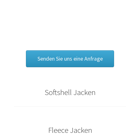
Bräutigam T Shirts Kaufen – Motive selber gestalten und
bedrucken
Bremen T Shirts Kaufen – Motive selber gestalten und
bedrucken
Cannabis T Shirts bedrucken mit Wunschname
Senden Sie uns eine Anfrage
Caps & Mützen bedrucken Aachen
Caps & Mützen bedrucken Bielefeld
Softshell Jacken
Caps & Mützen bedrucken Bonn
Caps & Mützen bedrucken Dortmund
Fleece Jacken
Caps & Mützen bedrucken Düsseldorf