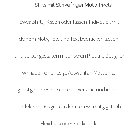
T Shirts mit
Trikots,
Stinkefinger Motiv
Arbeitskleidung bedrucken Bad Bentheim – Firmenlogo
Sweatshirts, Kissen oder Tassen Individuell mit
Arbeitskleidung bedrucken Bad Essen – Firmenlogo
deinem Motiv, Foto und Text bedrucken lassen
Arbeitskleidung BEDRUCKEN Böblingen /
Berufsbekleidung
und selber gestalten mit unseren Produkt Designer
Arbeitskleidung bedrucken Braunschweig – Firmenlogo
wir haben eine riesige Auswahl an Motiven zu
Arbeitskleidung bedrucken Dresden – Firmenlogo
günstigen Preisen, schneller Versand und immer
Arbeitskleidung bedrucken Göttingen – Firmenlogo
perfektem Design - das können wir richtig gut! Ob
Arbeitskleidung bedrucken Hamburg – Firmenlogo
Flexdruck oder Flockdruck.
Arbeitskleidung bedrucken Hannover – Firmenlogo