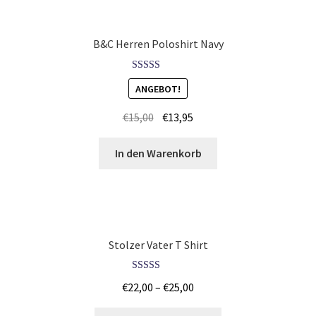
Jutebeutel – Baumwolltaschen Günstig bedrucken Trier
B&C Herren Poloshirt Navy
Jutebeutel – Baumwolltaschen Günstig bedrucken
Wetzlar
Bewertet mit
ANGEBOT!
5.00
von 5
Kaffee T Shirts Kaufen – Motive selber gestalten und
€
15,00
€
13,95
bedrucken
In den Warenkorb
Kaktus T Shirts Kaufen – Motive selber gestalten und
bedrucken
kamera T Shirts Kaufen – Motive selber gestalten und
bedrucken
Stolzer Vater T Shirt
Kamikaze T Shirts Kaufen – Motive selber gestalten und
Bewertet mit
€
22,00
–
€
25,00
5.00
von 5
bedrucken