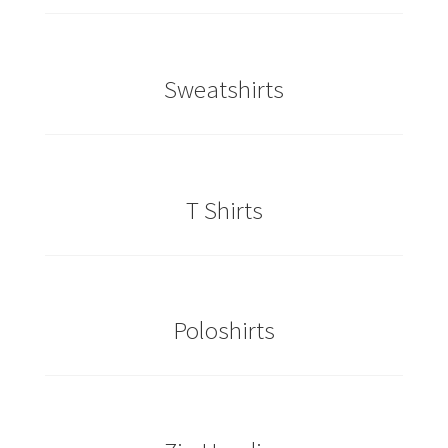
Caps & Mützen bedrucken Essen
Sweatshirts
Caps & Mützen bedrucken Köln
Caps & Mützen bedrucken Münster
Caps & Mützen bedrucken Nürnberg
T Shirts
Caps & Mützen bedrucken Osnabrück
Caps & Mützen bedrucken Paderborn
Poloshirts
Caps & Mützen bedrucken Rheine
Comic T Shirts Kaufen – Motive selber gestalten und
bedrucken