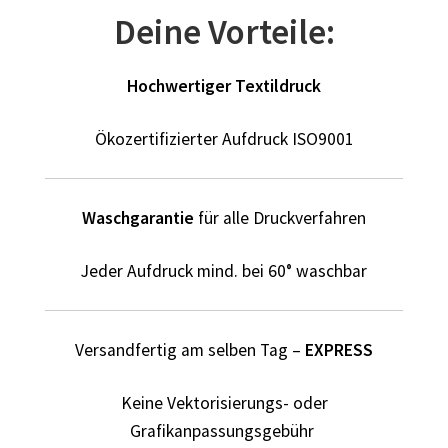
Dildo T Shirts Kaufen – Motive selber gestalten und
Deine Vorteile:
bedrucken
Hochwertiger Textildruck
Dinosaurier T-Shirts Kaufen selber gestalten und
bedrucken
Ökozertifizierter Aufdruck ISO9001
Dortmund T Shirts Kaufen – Motive selber gestalten und
bedrucken
Waschgarantie
für alle Druckverfahren
Drucktechniken
Jeder Aufdruck mind. bei 60° waschbar
Einhorn T Shirt Kaufen – Motive selber gestalten und
bedrucken
Versandfertig am selben Tag –
EXPRESS
Elefant T Shirts Kaufen – Motive selber gestalten und
bedrucken
Keine Vektorisierungs- oder
Grafikanpassungsgebühr