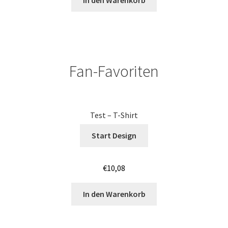
In den Warenkorb
Jutebeutel – Baumwolltaschen bedrucken Mannheim
Jutebeutel – Baumwolltaschen bedrucken Nürnberg
Fan-Favoriten
Jutebeutel – Baumwolltaschen bedrucken Saarbrücken
Jutebeutel – Baumwolltaschen bedrucken Wiesbaden
Test – T-Shirt
Jutebeutel – Baumwolltaschen bedrucken Würzburg
Start Design
Jutebeutel – Baumwolltaschen Günstig bedrucken Bonn
€
10,08
Jutebeutel – Baumwolltaschen Günstig bedrucken
Koblenz
In den Warenkorb
Jutebeutel – Baumwolltaschen Günstig bedrucken Köln