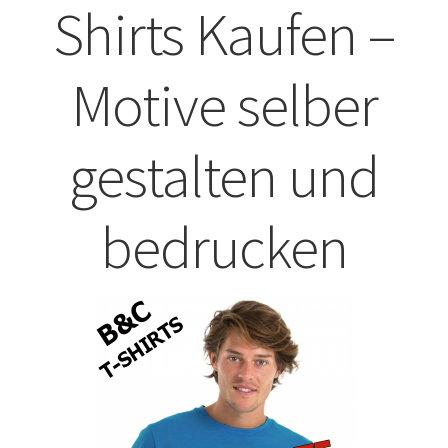
Shirts Kaufen –
ABISHIRTS BEDRUCKEN Leonberg
Motive selber
ABISHIRTS BEDRUCKEN STUTTGART
ABISHIRTS BEDRUCKEN TÜBINGEN
gestalten und
Affenpinscher T-Shirts Kaufen selber gestalten und
bedrucken
bedrucken
Afghanischer Windhund T-Shirts Kaufen selber gestalten
und bedrucken
Afrika T Shirts Kaufen – Motive selber gestalten und
bedrucken
Akbash Hunde T-Shirts Kaufen selber gestalten und