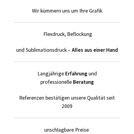
Elektriker T-Shirts für Männer selber gestalten und
bedrucken
Wir kümmern uns um Ihre Grafik
Elfe T Shirts Kaufen – Motive selber gestalten und
bedrucken
Flexdruck, Beflockung
Erotik – Sex T Shirts Kaufen – Motive selber gestalten und
und Sublimationsdruck –
Alles aus einer Hand
bedrucken
Evolution T-Shirts Kaufen selber gestalten und bedrucken
Langjährige
Erfahrung
und
professionelle
Beratung
Fanartikel – kaufen selber gestalten und bedrucken lassen
Referenzen bestätigen unsere Qualität seit
Fantasy T Shirts Kaufen – Motive selber gestalten und
2009
bedrucken
Flamingo T Shirts Kaufen – Motive selber gestalten und
unschlagbare Preise
bedrucken