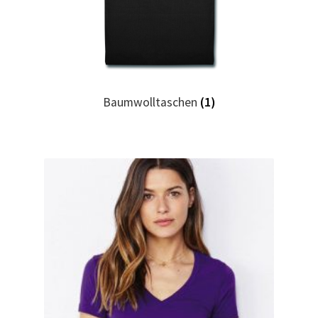
Geburtstag T Shirts bedrucken Karlsruhe mit Wunsch
Motiv
Geburtstag T Shirts bedrucken Stuttgart mit Wunsch
Baumwolltaschen
(1)
Motiv
Geige – Violin T Shirts Kaufen – Motive selber gestalten
und bedrucken
Glück T Shirts Kaufen – Motive selber gestalten und
bedrucken
Handball T-Shirts Kaufen selber gestalten und bedrucken
Handwerker T Shirts bedrucken Kaufen selber gestalten
und bedrucken