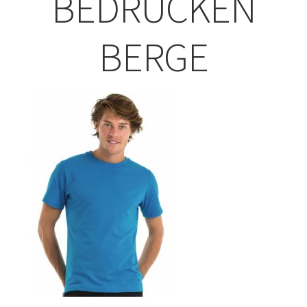
BEDRUCKEN
ABISHIRTS BEDRUCKEN Leonberg
BERGE
ABISHIRTS BEDRUCKEN STUTTGART
ABISHIRTS BEDRUCKEN TÜBINGEN
Affenpinscher T-Shirts Kaufen selber gestalten und
bedrucken
Afghanischer Windhund T-Shirts Kaufen selber gestalten
und bedrucken
Afrika T Shirts Kaufen – Motive selber gestalten und
bedrucken
Akbash Hunde T-Shirts Kaufen selber gestalten und