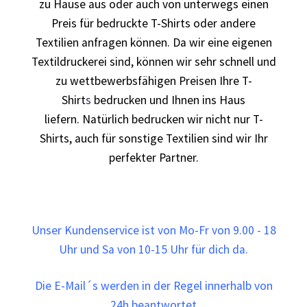
Berufsbekleidung
zu Hause aus oder auch von unterwegs einen
Preis für bedruckte T-Shirts oder andere
Arbeitskleidung BEDRUCKEN STUTTGART /
Textilien anfragen können. Da wir eine eigenen
Berufsbekleidung
Textildruckerei sind, können wir sehr schnell und
zu wettbewerbsfähigen Preisen Ihre T-
Arbeitskleidung BEDRUCKEN WAIBLINGEN /
Shirt
s
bedrucken und Ihnen ins Haus
Berufsbekleidung
liefern. Natürlich bedrucken wir nicht nur T-
Shirts, auch für sonstige Textilien sind wir Ihr
Arbeitskleidung bedrucken Wilhelmshaven – Firmenlogo
perfekter Partner.
Arbeitskleidung bedrucken Wolfsburg – Firmenlogo
Arbeitspullover bedrucken
Unser Kundenservice ist von Mo-Fr von 9.00 - 18
Uhr und Sa von 10-15 Uhr für dich da.
Arbeitsshirts bedrucken – Arbeitskleidung
Die E-Mail´s werden in der Regel innerhalb von
Ärzte T Shirts Kaufen – Motive selber gestalten und
24h beantwortet
bedrucken