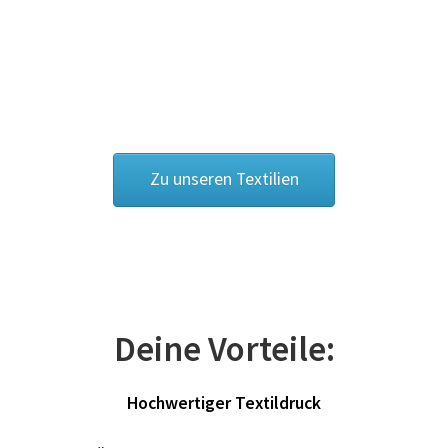
Cowboy – Western T Shirts Kaufen – Motive selber
gestalten und bedrucken
Damas Schmuck / 925er Sterling Silberschmuck
Dart T Shirts Kaufen – Motive selber gestalten und
Zu unseren Textilien
bedrucken
DDR T Shirts Kaufen – Motive selber gestalten und
bedrucken
design your own
Deine Vorteile:
Deutschland T-Shirts & Trikots Kaufen selber gestalten
Hochwertiger Textildruck
und bedrucken