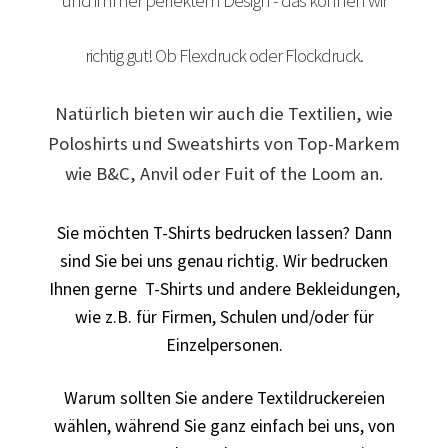
und immer perfektem Design - das können wir
Arbeitskleidung BEDRUCKEN Leonberg / Berufsbekleidung
richtig gut! Ob Flexdruck oder Flockdruck.
Arbeitskleidung bedrucken Much – Firmenlogo
Natürlich bieten wir auch die Textilien, wie
Arbeitskleidung bedrucken Niedersachsen – Firmenlogo
Poloshirts und Sweatshirts von Top-Markem
wie B&C, Anvil oder Fuit of the Loom an.
Arbeitskleidung bedrucken Oldenburg – Firmenlogo
Sie möchten T-Shirts bedrucken lassen? Dann
Arbeitskleidung bedrucken Osnabrück – Firmenlogo
sind Sie bei uns genau richtig. Wir bedrucken
Ihnen gerne T-Shirts und andere Bekleidungen,
Arbeitskleidung BEDRUCKEN SCHORNDORF /
wie z.B. für Firmen, Schulen und/oder für
Berufsbekleidung
Einzelpersonen.
Arbeitskleidung bedrucken Schwerin – Firmenlogo
Warum sollten Sie andere Textildruckereien
Arbeitskleidung BEDRUCKEN Sindelfingen /
wählen, während Sie ganz einfach bei uns, von