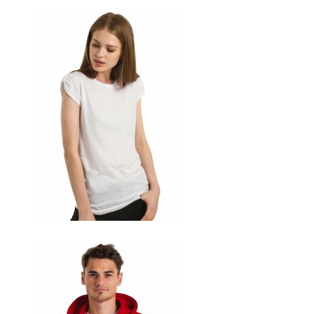
bedrucken
Akbash Hunde T-Shirts Kaufen selber gestalten und
bedrucken
American Bulldog T Shirts Kaufen – Motive selber
gestalten und bedrucken
Arbeitshosen günstig bedrucken
Arbeitsjacken günstig bedrucken
Arbeitskleidung bedrucken Alfeld – Firmenlogo
Arbeitskleidung bedrucken Ankum – Firmenlogo
Arbeitskleidung bedrucken Aurich – Firmenlogo