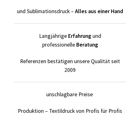
Elektriker T-Shirts für Männer selber gestalten und
bedrucken
und Sublimationsdruck –
Alles aus einer Hand
Elfe T Shirts Kaufen – Motive selber gestalten und
bedrucken
Langjährige
Erfahrung
und
professionelle
Beratung
Erotik – Sex T Shirts Kaufen – Motive selber gestalten und
bedrucken
Referenzen bestätigen unsere Qualität seit
2009
Evolution T-Shirts Kaufen selber gestalten und bedrucken
Fanartikel – kaufen selber gestalten und bedrucken lassen
unschlagbare Preise
Fantasy T Shirts Kaufen – Motive selber gestalten und
Produktion – Textildruck von Profis für Profis
bedrucken
Flamingo T Shirts Kaufen – Motive selber gestalten und
bedrucken