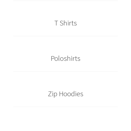
Caps & Mützen bedrucken Essen
T Shirts
Caps & Mützen bedrucken Köln
Caps & Mützen bedrucken Münster
Poloshirts
Caps & Mützen bedrucken Nürnberg
Caps & Mützen bedrucken Osnabrück
Caps & Mützen bedrucken Paderborn
Zip Hoodies
Caps & Mützen bedrucken Rheine
Comic T Shirts Kaufen – Motive selber gestalten und
bedrucken