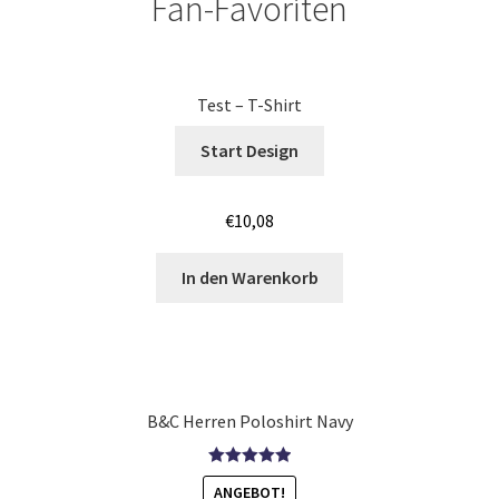
Fan-Favoriten
Jutebeutel – Baumwolltaschen bedrucken Mannheim
Jutebeutel – Baumwolltaschen bedrucken Nürnberg
Test – T-Shirt
Start Design
Jutebeutel – Baumwolltaschen bedrucken Saarbrücken
Jutebeutel – Baumwolltaschen bedrucken Wiesbaden
€
10,08
Jutebeutel – Baumwolltaschen bedrucken Würzburg
In den Warenkorb
Jutebeutel – Baumwolltaschen Günstig bedrucken Bonn
Jutebeutel – Baumwolltaschen Günstig bedrucken
Koblenz
B&C Herren Poloshirt Navy
Jutebeutel – Baumwolltaschen Günstig bedrucken Köln
Bewertet mit
ANGEBOT!