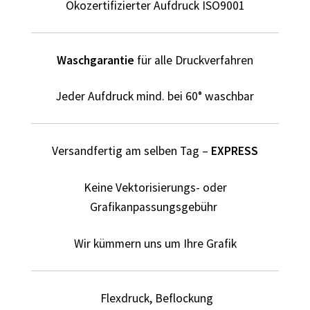
Ökozertifizierter Aufdruck ISO9001
Dildo T Shirts Kaufen – Motive selber gestalten und
bedrucken
Waschgarantie
für alle Druckverfahren
Dinosaurier T-Shirts Kaufen selber gestalten und
bedrucken
Jeder Aufdruck mind. bei 60° waschbar
Dortmund T Shirts Kaufen – Motive selber gestalten und
bedrucken
Versandfertig am selben Tag –
EXPRESS
Drucktechniken
Keine Vektorisierungs- oder
Einhorn T Shirt Kaufen – Motive selber gestalten und
Grafikanpassungsgebühr
bedrucken
Wir kümmern uns um Ihre Grafik
Elefant T Shirts Kaufen – Motive selber gestalten und
bedrucken
Flexdruck, Beflockung