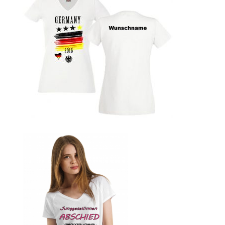
bedrucken
Band T-Shirts Kaufen selber gestalten und bedrucken
Batman T-Shirts Kaufen selber gestalten und bedrucken
Berg T Shirt Kaufen – Motive selber gestalten und
bedrucken
Besiktas Istanbul Fussball T-Shirts Kaufen selber
gestalten und bedrucken
Bier – Alkohol T Shirts Kaufen – Motive selber gestalten
und bedrucken
Bike – Montainbike – Fahrrad T-Shirts Kaufen – Motive
selber gestalten und bedrucken