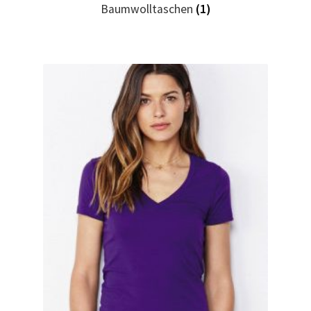
Baumwolltaschen
(1)
Geburtstag T Shirts bedrucken Karlsruhe mit Wunsch
Motiv
Geburtstag T Shirts bedrucken Stuttgart mit Wunsch
Motiv
Geige – Violin T Shirts Kaufen – Motive selber gestalten
und bedrucken
Glück T Shirts Kaufen – Motive selber gestalten und
bedrucken
Handball T-Shirts Kaufen selber gestalten und bedrucken
Handwerker T Shirts bedrucken Kaufen selber gestalten
und bedrucken