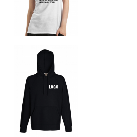
Blumen Print T-Shirts Kaufen selber gestalten und
bedrucken
Blusen Kaufen – Motive selber gestalten und bedrucken
Bosnien T Shirts Kaufen – Motive selber gestalten und
bedrucken
Bowling T Shirts Kaufen – Motive selber gestalten und
bedrucken
Boxer T-Shirts Kaufen selber gestalten und bedrucken
Braut T Shirts Kaufen – Motive selber gestalten und
bedrucken