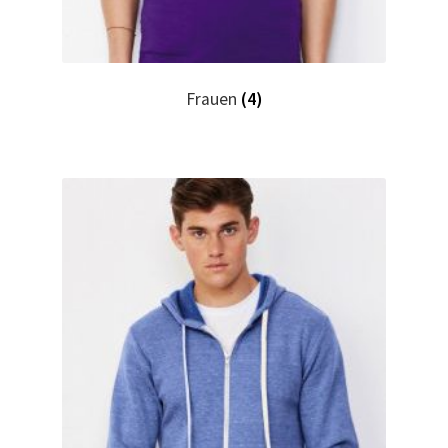
Hase, Bunny, Plüschtiere bedrucken Kaufen selber
gestalten und bedrucken
Frauen
(4)
Hausmeister T Shirts Kaufen – Motive selber gestalten
und bedrucken
Hemden Kaufen – Motive selber gestalten und bedrucken
Herz für Drogen T Shirt
Herz für Kinder T Shirt
Hochzeit T Shirts Kaufen – Motive selber gestalten und
bedrucken
Hoodies Kaufen – Motive selber gestalten und bedrucken