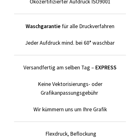
Ökozertifizierter Aufdruck ISO9001
Dildo T Shirts Kaufen – Motive selber gestalten und
bedrucken
Waschgarantie
für alle Druckverfahren
Dinosaurier T-Shirts Kaufen selber gestalten und
bedrucken
Jeder Aufdruck mind. bei 60° waschbar
Dortmund T Shirts Kaufen – Motive selber gestalten und
bedrucken
Versandfertig am selben Tag –
EXPRESS
Drucktechniken
Keine Vektorisierungs- oder
Einhorn T Shirt Kaufen – Motive selber gestalten und
Grafikanpassungsgebühr
bedrucken
Wir kümmern uns um Ihre Grafik
Elefant T Shirts Kaufen – Motive selber gestalten und
bedrucken
Flexdruck, Beflockung