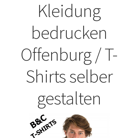
Kleidung
ABISHIRTS BEDRUCKEN Leonberg
bedrucken
ABISHIRTS BEDRUCKEN STUTTGART
ABISHIRTS BEDRUCKEN TÜBINGEN
Offenburg / T-
Affenpinscher T-Shirts Kaufen selber gestalten und
bedrucken
Shirts selber
Afghanischer Windhund T-Shirts Kaufen selber gestalten
gestalten
und bedrucken
Afrika T Shirts Kaufen – Motive selber gestalten und
bedrucken
Akbash Hunde T-Shirts Kaufen selber gestalten und