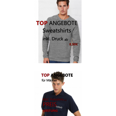
Arbeitskleidung BEDRUCKEN Leonberg / Berufsbekleidung
Arbeitskleidung bedrucken Much – Firmenlogo
Arbeitskleidung bedrucken Niedersachsen – Firmenlogo
Arbeitskleidung bedrucken Oldenburg – Firmenlogo
Arbeitskleidung bedrucken Osnabrück – Firmenlogo
Arbeitskleidung BEDRUCKEN SCHORNDORF /
Berufsbekleidung
Arbeitskleidung bedrucken Schwerin – Firmenlogo
Arbeitskleidung BEDRUCKEN Sindelfingen /