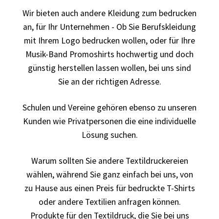
Wir bieten auch andere Kleidung zum bedrucken
Autorennen T-Shirts Kaufen selber gestalten und
an, für Ihr Unternehmen - Ob Sie Berufskleidung
bedrucken
mit Ihrem Logo bedrucken wollen, oder für Ihre
Musik-Band Promoshirts hochwertig und doch
Babykleidung Kaufen – Motive selber gestalten und
günstig herstellen lassen wollen, bei uns sind
bedrucken
Sie an der richtigen Adresse.
Backen – Bäcker T Shirts Kaufen – Motive selber gestalten
Schulen und Vereine gehören ebenso zu unseren
und bedrucken
Kunden wie Privatpersonen die eine individuelle
Lösung suchen.
Bad Spencer T Shirt Kaufen – Motive selber gestalten und
bedrucken
Warum sollten Sie andere Textildruckereien
wählen, während Sie ganz einfach bei uns, von
Bagger T Shirt Kaufen – Motive selber gestalten und
zu Hause aus einen Preis für bedruckte T-Shirts
bedrucken
oder andere Textilien anfragen können.
Produkte für den Textildruck, die Sie bei uns
Bambi T Shirt Kaufen – Motive selber gestalten und