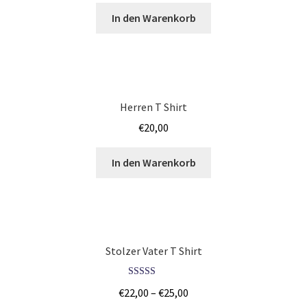
In den Warenkorb
Iphone Hülle – Case bedrucken selber gestalten mit Foto –
Handyhülle
Japan T Shirts Kaufen – Motive selber gestalten und
bedrucken
Herren T Shirt
€
20,00
JGA SHIRTS BEDRUCKEN STUTTGART
In den Warenkorb
Jogginghosen Kaufen – Motive selber gestalten und
bedrucken
Judo T-Shirts Kaufen selber gestalten und bedrucken
Stolzer Vater T Shirt
Junggesellenabschied – JGA T-Shirts günstig bedrucken
ab 9,99€
Bewertet mit
€
22,00
–
€
25,00
5.00
von 5