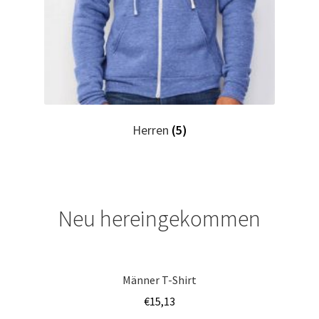
Horror T Shirts Kaufen – Motive selber gestalten und
bedrucken
I Love T Shirts Dresden mit Wunschname
I Love T Shirts Helmstedt mit Wunschname
Herren
(5)
I Love T Shirts Magdeburg mit Wunschname
Impressum
Neu hereingekommen
Indianer T Shirts Kaufen – Motive selber gestalten und
bedrucken
Männer T-Shirt
Indisch T Shirts Kaufen – Motive selber gestalten und
€
15,13
bedrucken