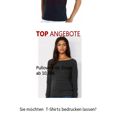
Berufsbekleidung
Arbeitskleidung BEDRUCKEN STUTTGART /
Berufsbekleidung
Arbeitskleidung BEDRUCKEN WAIBLINGEN /
Berufsbekleidung
Arbeitskleidung bedrucken Wilhelmshaven – Firmenlogo
Arbeitskleidung bedrucken Wolfsburg – Firmenlogo
Arbeitspullover bedrucken
Arbeitsshirts bedrucken – Arbeitskleidung
Sie möchten T-Shirts bedrucken lassen?
Ärzte T Shirts Kaufen – Motive selber gestalten und
bedrucken