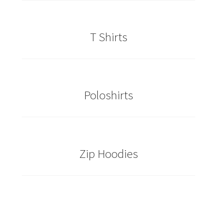
Caps & Mützen bedrucken Essen
T Shirts
Caps & Mützen bedrucken Köln
Caps & Mützen bedrucken Münster
Poloshirts
Caps & Mützen bedrucken Nürnberg
Caps & Mützen bedrucken Osnabrück
Caps & Mützen bedrucken Paderborn
Zip Hoodies
Caps & Mützen bedrucken Rheine
Comic T Shirts Kaufen – Motive selber gestalten und
bedrucken