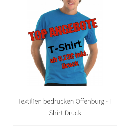
bedrucken
Akbash Hunde T-Shirts Kaufen selber gestalten und
bedrucken
American Bulldog T Shirts Kaufen – Motive selber
gestalten und bedrucken
Arbeitshosen günstig bedrucken
Arbeitsjacken günstig bedrucken
Arbeitskleidung bedrucken Alfeld – Firmenlogo
Textilien bedrucken Offenburg - T
Arbeitskleidung bedrucken Ankum – Firmenlogo
Shirt Druck
Arbeitskleidung bedrucken Aurich – Firmenlogo