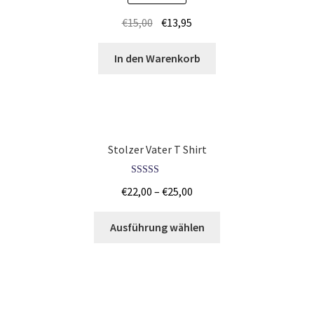
5.00
von 5
€
15,00
€
13,95
Jutebeutel – Baumwolltaschen Günstig bedrucken Trier
In den Warenkorb
Jutebeutel – Baumwolltaschen Günstig bedrucken
Wetzlar
Kaffee T Shirts Kaufen – Motive selber gestalten und
bedrucken
Stolzer Vater T Shirt
Kaktus T Shirts Kaufen – Motive selber gestalten und
Bewertet mit
bedrucken
€
22,00
–
€
25,00
5.00
von 5
kamera T Shirts Kaufen – Motive selber gestalten und
Ausführung wählen
bedrucken
Kamikaze T Shirts Kaufen – Motive selber gestalten und
bedrucken