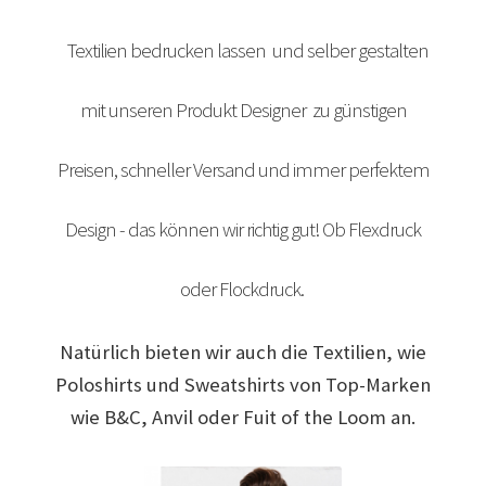
Arbeitskleidung bedrucken Bad Bentheim – Firmenlogo
Textilien bedrucken lassen und selber gestalten
Arbeitskleidung bedrucken Bad Essen – Firmenlogo
mit unseren Produkt Designer zu günstigen
Arbeitskleidung BEDRUCKEN Böblingen /
Preisen, schneller Versand und immer perfektem
Berufsbekleidung
Arbeitskleidung bedrucken Braunschweig – Firmenlogo
Design - das können wir richtig gut! Ob Flexdruck
Arbeitskleidung bedrucken Dresden – Firmenlogo
oder Flockdruck.
Arbeitskleidung bedrucken Göttingen – Firmenlogo
Natürlich bieten wir auch die Textilien, wie
Poloshirts und Sweatshirts von Top-Marken
Arbeitskleidung bedrucken Hamburg – Firmenlogo
wie B&C, Anvil oder Fuit of the Loom an.
Arbeitskleidung bedrucken Hannover – Firmenlogo