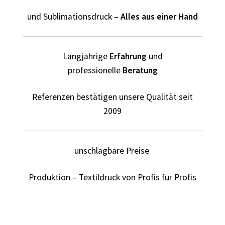
Elektriker T-Shirts für Männer selber gestalten und
bedrucken
und Sublimationsdruck –
Alles aus einer Hand
Elfe T Shirts Kaufen – Motive selber gestalten und
bedrucken
Langjährige
Erfahrung
und
professionelle
Beratung
Erotik – Sex T Shirts Kaufen – Motive selber gestalten und
bedrucken
Referenzen bestätigen unsere Qualität seit
2009
Evolution T-Shirts Kaufen selber gestalten und bedrucken
Fanartikel – kaufen selber gestalten und bedrucken lassen
unschlagbare Preise
Fantasy T Shirts Kaufen – Motive selber gestalten und
Produktion – Textildruck von Profis für Profis
bedrucken
Flamingo T Shirts Kaufen – Motive selber gestalten und
bedrucken