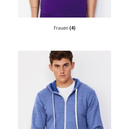
Hase, Bunny, Plüschtiere bedrucken Kaufen selber
gestalten und bedrucken
Frauen
(4)
Hausmeister T Shirts Kaufen – Motive selber gestalten
und bedrucken
Hemden Kaufen – Motive selber gestalten und bedrucken
Herz für Drogen T Shirt
Herz für Kinder T Shirt
Hochzeit T Shirts Kaufen – Motive selber gestalten und
bedrucken
Hoodies Kaufen – Motive selber gestalten und bedrucken