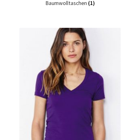
Baumwolltaschen
(1)
Geburtstag T Shirts bedrucken Karlsruhe mit Wunsch
Motiv
Geburtstag T Shirts bedrucken Stuttgart mit Wunsch
Motiv
Geige – Violin T Shirts Kaufen – Motive selber gestalten
und bedrucken
Glück T Shirts Kaufen – Motive selber gestalten und
bedrucken
Handball T-Shirts Kaufen selber gestalten und bedrucken
Handwerker T Shirts bedrucken Kaufen selber gestalten
und bedrucken