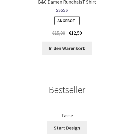
B&C Damen RundhalsT Shirt
Kampfsport T Shirts Kaufen – Motive selber gestalten und
bedrucken
Bewertet mit
ANGEBOT!
5.00
von 5
Kapuzenjacken Kaufen – Motive selber gestalten und
€
15,00
€
12,50
bedrucken
In den Warenkorb
Karate T-Shirts Kaufen selber gestalten und bedrucken
Kasse
Bestseller
Katzen T-Shirts Kaufen selber gestalten und bedrucken
Keep Calm T-Shirts Kaufen – Motive selber gestalten und
bedrucken
Tasse
Kicker T Shirts Kaufen – Motive selber gestalten und
Start Design
bedrucken