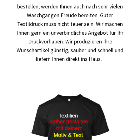
bedrucken
bestellen, werden Ihnen auch nach sehr vielen
Waschgängen Freude bereiten. Guter
Band T-Shirts Kaufen selber gestalten und bedrucken
Textildruck muss nicht teuer sein. Wir machen
Ihnen gern ein unverbindliches Angebot für Ihr
Batman T-Shirts Kaufen selber gestalten und bedrucken
Druckvorhaben. Wir produzieren Ihre
Wunschartikel günstig, sauber und schnell und
Berg T Shirt Kaufen – Motive selber gestalten und
liefern Ihnen direkt ins Haus.
bedrucken
Besiktas Istanbul Fussball T-Shirts Kaufen selber
gestalten und bedrucken
Bier – Alkohol T Shirts Kaufen – Motive selber gestalten
und bedrucken
Bike – Montainbike – Fahrrad T-Shirts Kaufen – Motive
selber gestalten und bedrucken