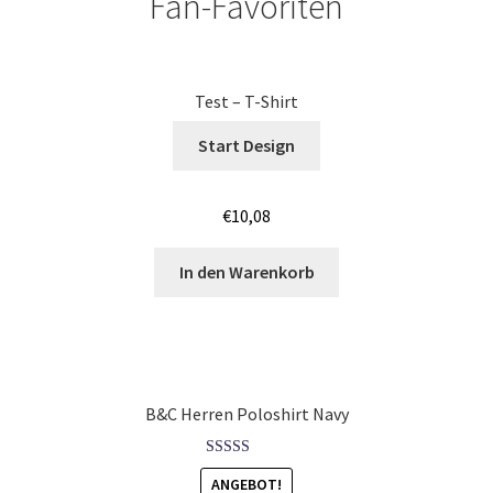
Fan-Favoriten
Jutebeutel – Baumwolltaschen bedrucken Mannheim
Jutebeutel – Baumwolltaschen bedrucken Nürnberg
Test – T-Shirt
Start Design
Jutebeutel – Baumwolltaschen bedrucken Saarbrücken
Jutebeutel – Baumwolltaschen bedrucken Wiesbaden
€
10,08
Jutebeutel – Baumwolltaschen bedrucken Würzburg
In den Warenkorb
Jutebeutel – Baumwolltaschen Günstig bedrucken Bonn
Jutebeutel – Baumwolltaschen Günstig bedrucken
B&C Herren Poloshirt Navy
Koblenz
Bewertet mit
Jutebeutel – Baumwolltaschen Günstig bedrucken Köln
ANGEBOT!