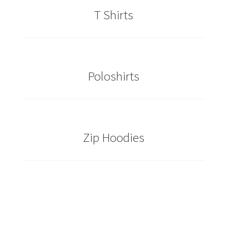
T Shirts
Caps & Mützen bedrucken Essen
Caps & Mützen bedrucken Köln
Caps & Mützen bedrucken Münster
Poloshirts
Caps & Mützen bedrucken Nürnberg
Caps & Mützen bedrucken Osnabrück
Zip Hoodies
Caps & Mützen bedrucken Paderborn
Caps & Mützen bedrucken Rheine
Comic T Shirts Kaufen – Motive selber gestalten und
bedrucken