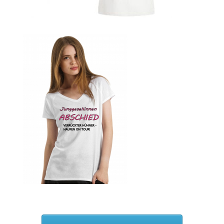
Blumen Print T-Shirts Kaufen selber gestalten und
bedrucken
Blusen Kaufen – Motive selber gestalten und bedrucken
Bosnien T Shirts Kaufen – Motive selber gestalten und
bedrucken
Bowling T Shirts Kaufen – Motive selber gestalten und
bedrucken
Boxer T-Shirts Kaufen selber gestalten und bedrucken
Braut T Shirts Kaufen – Motive selber gestalten und
bedrucken