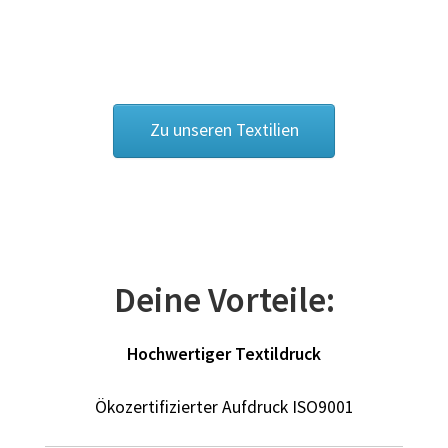
Cowboy – Western T Shirts Kaufen – Motive selber
gestalten und bedrucken
Damas Schmuck / 925er Sterling Silberschmuck
Zu unseren Textilien
Dart T Shirts Kaufen – Motive selber gestalten und
bedrucken
DDR T Shirts Kaufen – Motive selber gestalten und
bedrucken
Deine Vorteile:
design your own
Hochwertiger Textildruck
Deutschland T-Shirts & Trikots Kaufen selber gestalten
und bedrucken
Ökozertifizierter Aufdruck ISO9001