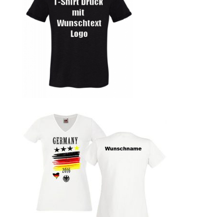
bedrucken
Band T-Shirts Kaufen selber gestalten und bedrucken
Batman T-Shirts Kaufen selber gestalten und bedrucken
Berg T Shirt Kaufen – Motive selber gestalten und
bedrucken
Besiktas Istanbul Fussball T-Shirts Kaufen selber
gestalten und bedrucken
Bier – Alkohol T Shirts Kaufen – Motive selber gestalten
und bedrucken
Bike – Montainbike – Fahrrad T-Shirts Kaufen – Motive
selber gestalten und bedrucken