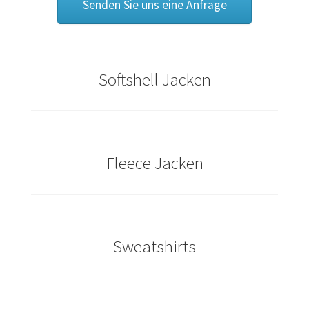
Senden Sie uns eine Anfrage
Bräutigam T Shirts Kaufen – Motive selber gestalten und
bedrucken
Bremen T Shirts Kaufen – Motive selber gestalten und
Softshell Jacken
bedrucken
Cannabis T Shirts bedrucken mit Wunschname
Caps & Mützen bedrucken Aachen
Fleece Jacken
Caps & Mützen bedrucken Bielefeld
Caps & Mützen bedrucken Bonn
Sweatshirts
Caps & Mützen bedrucken Dortmund
Caps & Mützen bedrucken Düsseldorf