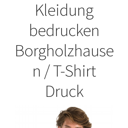
Kleidung
ABISHIRTS BEDRUCKEN Leonberg
bedrucken
ABISHIRTS BEDRUCKEN STUTTGART
ABISHIRTS BEDRUCKEN TÜBINGEN
Borgholzhause
Affenpinscher T-Shirts Kaufen selber gestalten und
bedrucken
n / T-Shirt
Afghanischer Windhund T-Shirts Kaufen selber gestalten
Druck
und bedrucken
Afrika T Shirts Kaufen – Motive selber gestalten und
bedrucken
Akbash Hunde T-Shirts Kaufen selber gestalten und