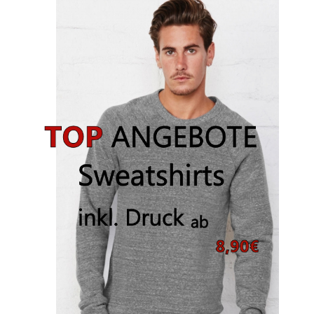
Arbeitskleidung BEDRUCKEN Leonberg / Berufsbekleidung
Arbeitskleidung bedrucken Much – Firmenlogo
Arbeitskleidung bedrucken Niedersachsen – Firmenlogo
Arbeitskleidung bedrucken Oldenburg – Firmenlogo
Arbeitskleidung bedrucken Osnabrück – Firmenlogo
Arbeitskleidung BEDRUCKEN SCHORNDORF /
Berufsbekleidung
Arbeitskleidung bedrucken Schwerin – Firmenlogo
Arbeitskleidung BEDRUCKEN Sindelfingen /