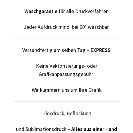
Dildo T Shirts Kaufen – Motive selber gestalten und
bedrucken
Waschgarantie
für alle Druckverfahren
Dinosaurier T-Shirts Kaufen selber gestalten und
Jeder Aufdruck mind. bei 60° waschbar
bedrucken
Dortmund T Shirts Kaufen – Motive selber gestalten und
Versandfertig am selben Tag –
EXPRESS
bedrucken
Keine Vektorisierungs- oder
Drucktechniken
Grafikanpassungsgebühr
Einhorn T Shirt Kaufen – Motive selber gestalten und
Wir kümmern uns um Ihre Grafik
bedrucken
Elefant T Shirts Kaufen – Motive selber gestalten und
Flexdruck, Beflockung
bedrucken
und Sublimationsdruck –
Alles aus einer Hand