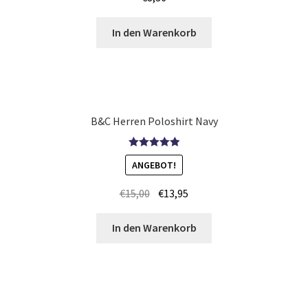
In den Warenkorb
Kinder T Shirts bedrucken Leuna
Kinder T Shirts bedrucken Stuttgart
Kissenbezüge Kaufen – Motive selber gestalten und
B&C Herren Poloshirt Navy
bedrucken
Bewertet mit
Koala T-Shirts Kaufen selber gestalten und bedrucken
ANGEBOT!
5.00
von 5
€
15,00
€
13,95
Koch Motiv T-Shirts Kaufen selber gestalten und
bedrucken
In den Warenkorb
Kochjacken Kaufen – Motive selber gestalten und
bedrucken
Kontakt