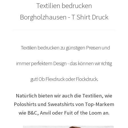
Textilien bedrucken
Arbeitskleidung bedrucken Bad Bentheim – Firmenlogo
Borgholzhausen - T Shirt Druck
Arbeitskleidung bedrucken Bad Essen – Firmenlogo
Arbeitskleidung BEDRUCKEN Böblingen /
Berufsbekleidung
Textilien bedrucken zu günstigen Preisen und
Arbeitskleidung bedrucken Braunschweig – Firmenlogo
immer perfektem Design - das können wir richtig
Arbeitskleidung bedrucken Dresden – Firmenlogo
gut! Ob Flexdruck oder Flockdruck.
Arbeitskleidung bedrucken Göttingen – Firmenlogo
Natürlich bieten wir auch die Textilien, wie
Poloshirts und Sweatshirts von Top-Markem
Arbeitskleidung bedrucken Hamburg – Firmenlogo
wie B&C, Anvil oder Fuit of the Loom an.
Arbeitskleidung bedrucken Hannover – Firmenlogo