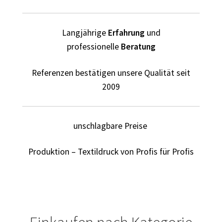
Elektriker T-Shirts für Männer selber gestalten und
bedrucken
Langjährige
Erfahrung
und
Elfe T Shirts Kaufen – Motive selber gestalten und
professionelle
Beratung
bedrucken
Referenzen bestätigen unsere Qualität seit
Erotik – Sex T Shirts Kaufen – Motive selber gestalten und
2009
bedrucken
Evolution T-Shirts Kaufen selber gestalten und bedrucken
unschlagbare Preise
Fanartikel – kaufen selber gestalten und bedrucken lassen
Produktion – Textildruck von Profis für Profis
Fantasy T Shirts Kaufen – Motive selber gestalten und
bedrucken
Flamingo T Shirts Kaufen – Motive selber gestalten und
bedrucken