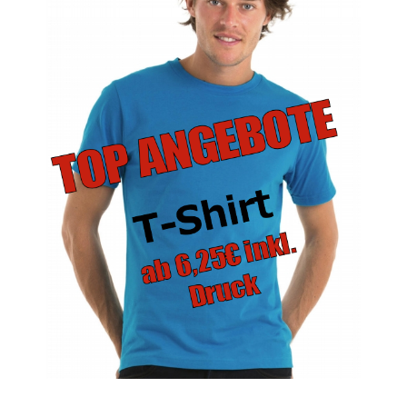
bedrucken
Akbash Hunde T-Shirts Kaufen selber gestalten und
bedrucken
American Bulldog T Shirts Kaufen – Motive selber
gestalten und bedrucken
Arbeitshosen günstig bedrucken
Arbeitsjacken günstig bedrucken
Arbeitskleidung bedrucken Alfeld – Firmenlogo
Arbeitskleidung bedrucken Ankum – Firmenlogo
Arbeitskleidung bedrucken Aurich – Firmenlogo