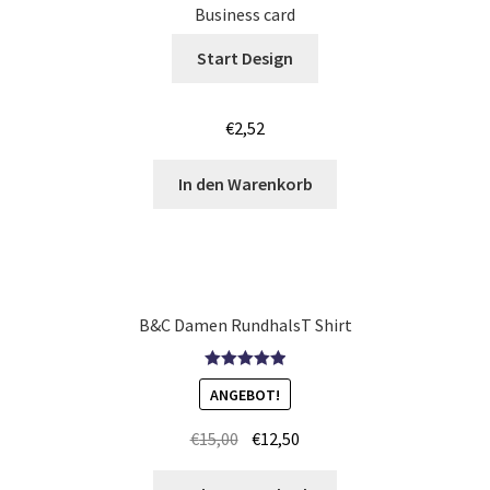
Business card
Körper – Skelett T Shirts Kaufen – Motive selber gestalten
Start Design
und bedrucken
€
2,52
Kroatien T Shirts Kaufen – Motive selber gestalten und
bedrucken
In den Warenkorb
Langarmshirts Kaufen – Motive selber gestalten und
bedrucken
Laufshirts günstig bedrucken
B&C Damen RundhalsT Shirt
Leopard – Tier T-Shirts Kaufen selber gestalten und
Bewertet mit
ANGEBOT!
bedrucken
5.00
von 5
€
15,00
€
12,50
Logo – bedrucken für Vereine & Firmen