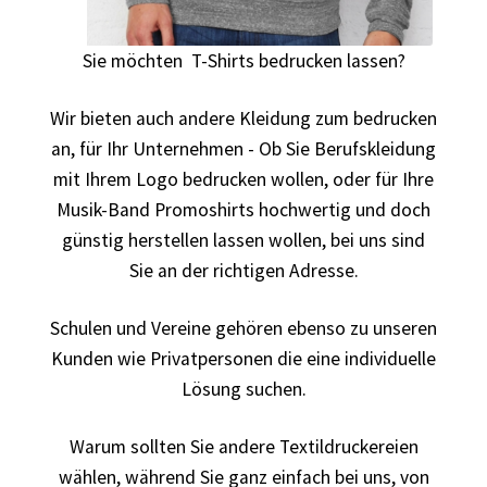
Berufsbekleidung
Arbeitskleidung BEDRUCKEN STUTTGART /
Sie möchten T-Shirts bedrucken lassen?
Berufsbekleidung
Wir bieten auch andere Kleidung zum bedrucken
Arbeitskleidung BEDRUCKEN WAIBLINGEN /
an, für Ihr Unternehmen - Ob Sie Berufskleidung
Berufsbekleidung
mit Ihrem Logo bedrucken wollen, oder für Ihre
Musik-Band Promoshirts hochwertig und doch
Arbeitskleidung bedrucken Wilhelmshaven – Firmenlogo
günstig herstellen lassen wollen, bei uns sind
Sie an der richtigen Adresse.
Arbeitskleidung bedrucken Wolfsburg – Firmenlogo
Schulen und Vereine gehören ebenso zu unseren
Arbeitspullover bedrucken
Kunden wie Privatpersonen die eine individuelle
Lösung suchen.
Arbeitsshirts bedrucken – Arbeitskleidung
Warum sollten Sie andere Textildruckereien
Ärzte T Shirts Kaufen – Motive selber gestalten und
wählen, während Sie ganz einfach bei uns, von
bedrucken