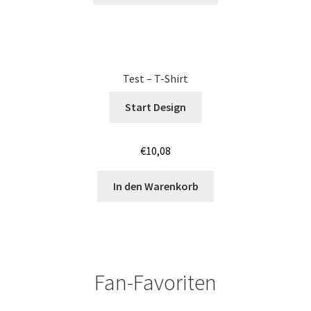
Junggesellenabschied SHIRTS BEDRUCKEN BÖBLINGEN /
JGA
Junggesellenabschied SHIRTS BEDRUCKEN COTTBUS /
Test – T-Shirt
JGA
Start Design
Junggesellenabschied SHIRTS BEDRUCKEN DRESDEN /
JGA
€
10,08
Junggesellenabschied SHIRTS BEDRUCKEN Stuttgart /
In den Warenkorb
JGA
Jutebeutel – Baumwolltaschen bedrucken Bamberg
Jutebeutel – Baumwolltaschen bedrucken Bayreuth
Fan-Favoriten
Jutebeutel – Baumwolltaschen bedrucken Mainz