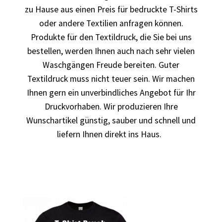
zu Hause aus einen Preis für bedruckte T-Shirts
oder andere Textilien anfragen können.
Autorennen T-Shirts Kaufen selber gestalten und
Produkte für den Textildruck, die Sie bei uns
bedrucken
bestellen, werden Ihnen auch nach sehr vielen
Babykleidung Kaufen – Motive selber gestalten und
Waschgängen Freude bereiten. Guter
bedrucken
Textildruck muss nicht teuer sein. Wir machen
Ihnen gern ein unverbindliches Angebot für Ihr
Backen – Bäcker T Shirts Kaufen – Motive selber gestalten
Druckvorhaben. Wir produzieren Ihre
und bedrucken
Wunschartikel günstig, sauber und schnell und
liefern Ihnen direkt ins Haus.
Bad Spencer T Shirt Kaufen – Motive selber gestalten und
bedrucken
Bagger T Shirt Kaufen – Motive selber gestalten und
bedrucken
Bambi T Shirt Kaufen – Motive selber gestalten und