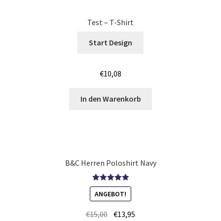
Jutebeutel – Baumwolltaschen bedrucken Mannheim
Test – T-Shirt
Start Design
Jutebeutel – Baumwolltaschen bedrucken Nürnberg
Jutebeutel – Baumwolltaschen bedrucken Saarbrücken
€
10,08
Jutebeutel – Baumwolltaschen bedrucken Wiesbaden
In den Warenkorb
Jutebeutel – Baumwolltaschen bedrucken Würzburg
Jutebeutel – Baumwolltaschen Günstig bedrucken Bonn
B&C Herren Poloshirt Navy
Jutebeutel – Baumwolltaschen Günstig bedrucken
Koblenz
Bewertet mit
ANGEBOT!
5.00
von 5
Jutebeutel – Baumwolltaschen Günstig bedrucken Köln
€
15,00
€
13,95