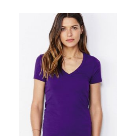
Geburtstag T Shirts bedrucken Karlsruhe mit Wunsch
Motiv
Geburtstag T Shirts bedrucken Stuttgart mit Wunsch
Motiv
Geige – Violin T Shirts Kaufen – Motive selber gestalten
und bedrucken
Glück T Shirts Kaufen – Motive selber gestalten und
bedrucken
Handball T-Shirts Kaufen selber gestalten und bedrucken
Handwerker T Shirts bedrucken Kaufen selber gestalten
und bedrucken