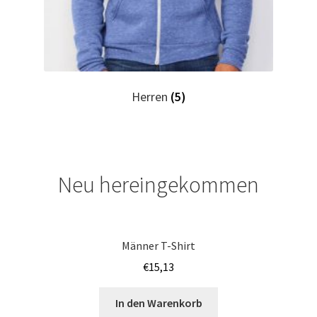
Horror T Shirts Kaufen – Motive selber gestalten und
bedrucken
I Love T Shirts Dresden mit Wunschname
Herren
(5)
I Love T Shirts Helmstedt mit Wunschname
I Love T Shirts Magdeburg mit Wunschname
Neu hereingekommen
Impressum
Indianer T Shirts Kaufen – Motive selber gestalten und
Männer T-Shirt
bedrucken
€
15,13
Indisch T Shirts Kaufen – Motive selber gestalten und
In den Warenkorb
bedrucken